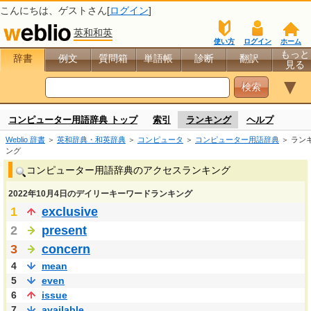
こんにちは、
ゲスト
さん[
ログイン
]
英和和英
使い方
ログイン
ホーム
もっと
辞書
例文
質問箱
単語帳
診断
翻訳
見る
▼
コンピューター用語辞典 トップ
索引
ランキング
ヘルプ
Weblio 辞書
＞
英和辞典・和英辞典
＞
コンピュータ
＞
コンピューター用語辞典
＞ ラン
ング
コンピューター用語辞典のアクセスランキング
2022年10月4日のデイリーキーワードランキング
1
exclusive
2
present
3
concern
4
mean
5
even
6
issue
7
available