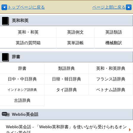
トップページに戻る
ページ上部に戻る
英和和英
英和・和英
英語例文
英語類語
英語の質問箱
英単語帳
機械翻訳
辞書
辞書
類語辞典
英和・和英辞典
日中・中日辞典
日韓・韓日辞典
フランス語辞典
タイ語辞典
ベトナム語辞典
インドネシア語辞典
古語辞典
Weblio英会話
Weblio英会話 - 「Weblio英和辞書」を使いながら受けられるオン
ライン英会話