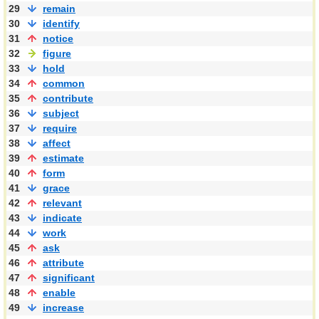
29
remain
30
identify
31
notice
32
figure
33
hold
34
common
35
contribute
36
subject
37
require
38
affect
39
estimate
40
form
41
grace
42
relevant
43
indicate
44
work
45
ask
46
attribute
47
significant
48
enable
49
increase