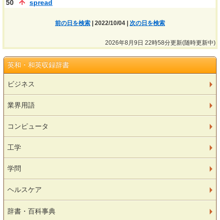
50
spread
前の日を検索
| 2022/10/04 |
次の日を検索
2026年8月9日 22時58分更新(随時更新中)
英和・和英収録辞書
ビジネス
業界用語
コンピュータ
工学
学問
ヘルスケア
辞書・百科事典