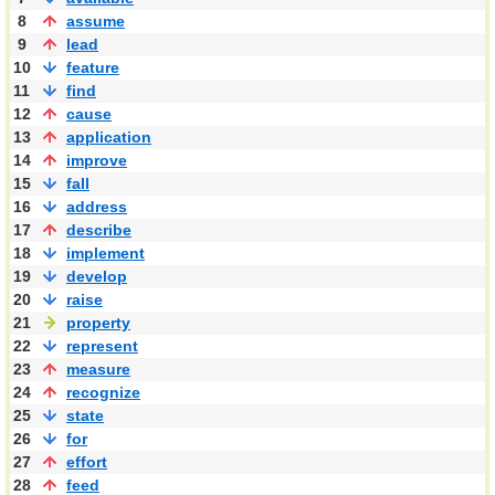
8
assume
9
lead
10
feature
11
find
12
cause
13
application
14
improve
15
fall
16
address
17
describe
18
implement
19
develop
20
raise
21
property
22
represent
23
measure
24
recognize
25
state
26
for
27
effort
28
feed