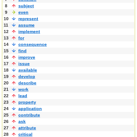
8
subject
9
even
10
represent
11
assume
12
implement
13
for
14
consequence
15
find
16
improve
17
issue
18
available
19
develop
20
describe
21
work
22
lead
23
property
24
application
25
contribute
26
ask
27
attribute
28
critical