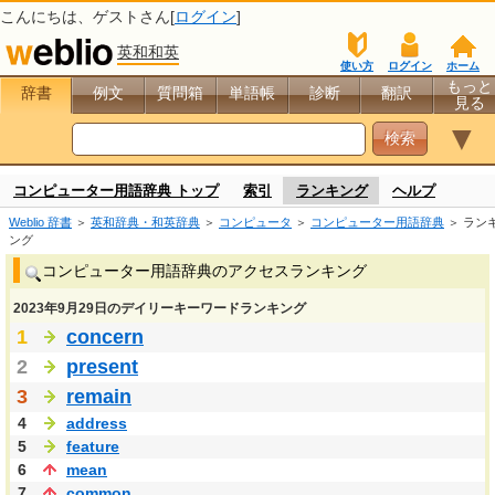
こんにちは、
ゲスト
さん[
ログイン
]
英和和英
使い方
ログイン
ホーム
もっと
辞書
例文
質問箱
単語帳
診断
翻訳
見る
▼
コンピューター用語辞典 トップ
索引
ランキング
ヘルプ
Weblio 辞書
＞
英和辞典・和英辞典
＞
コンピュータ
＞
コンピューター用語辞典
＞ ラン
ング
コンピューター用語辞典のアクセスランキング
2023年9月29日のデイリーキーワードランキング
1
concern
2
present
3
remain
4
address
5
feature
6
mean
7
common