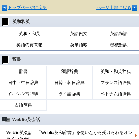
トップページに戻る
ページ上部に戻る
英和和英
英和・和英
英語例文
英語類語
英語の質問箱
英単語帳
機械翻訳
辞書
辞書
類語辞典
英和・和英辞典
日中・中日辞典
日韓・韓日辞典
フランス語辞典
タイ語辞典
ベトナム語辞典
インドネシア語辞典
古語辞典
Weblio英会話
Weblio英会話 - 「Weblio英和辞書」を使いながら受けられるオン
ライン英会話