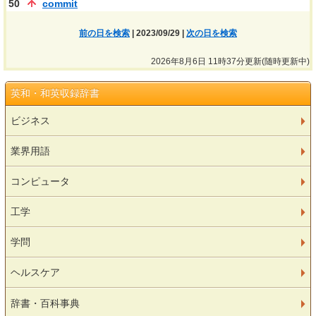
50
commit
前の日を検索
| 2023/09/29 |
次の日を検索
2026年8月6日 11時37分更新(随時更新中)
英和・和英収録辞書
ビジネス
業界用語
コンピュータ
工学
学問
ヘルスケア
辞書・百科事典