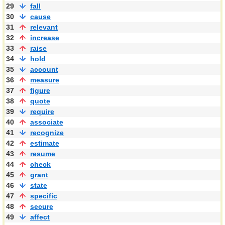
29
fall
30
cause
31
relevant
32
increase
33
raise
34
hold
35
account
36
measure
37
figure
38
quote
39
require
40
associate
41
recognize
42
estimate
43
resume
44
check
45
grant
46
state
47
specific
48
secure
49
affect