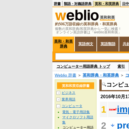
辞書
類語・対義語辞典
英和・和英辞典
日中
英和和英
約506万語収録の英和辞典・和英辞典
複数の英和辞典/和英辞典から一気に検索！
オンライン英語辞書は「weblio英和和英」
英和・和英
英語例文
英語類語
共
辞典
コンピューター用語辞典 トップ
索引
Weblio 辞書
＞
英和辞典・和英辞典
＞
コンピ
英和和英収録辞書
ビジネス
＋
2016年10
業界用語
＋
コンピュータ
im
1
－
電気・電子用語集
マイクロソフト用語
pr
集
2
コンピューター用語