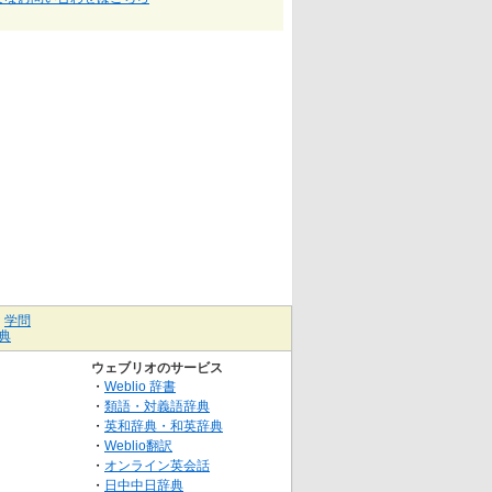
｜
学問
典
ウェブリオのサービス
・
Weblio 辞書
・
類語・対義語辞典
・
英和辞典・和英辞典
・
Weblio翻訳
・
オンライン英会話
・
日中中日辞典