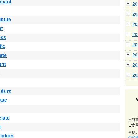
ficant
2
2
ibute
2
pt
2
ess
2
fic
2
ate
ant
2
2
edure
ase
iate
※辞
ご参
e
※頂
iption
の必