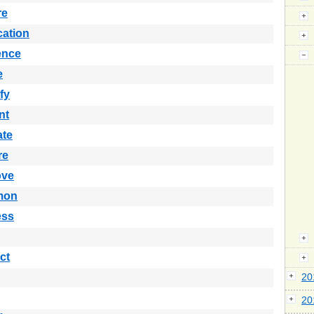
re
cation
ence
e
fy
nt
ate
re
ove
mon
ess
ct
2
2