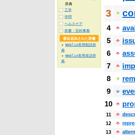
辞典
co
工学
3
＋
学問
＋
ヘルスケア
＋
4
ava
辞書・百科事典
＋
最近追加された辞書
5
iss
Weblio実用類語辞
▼
典
6
as
Weblio実用英語辞
▼
典
7
imp
8
rem
9
eve
10
pro
descr
11
repre
12
alter
13