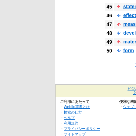
state
45
effect
46
meas
47
deve
48
mater
49
form
50
ビジ
ご利用にあたって
便利な機
・
Weblio辞書とは
・
ウェブ
・
検索の仕方
・
ヘルプ
・
利用規約
・
プライバシーポリシー
・
サイトマップ