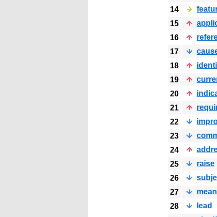
featu
14
appli
15
refer
16
caus
17
identi
18
curre
19
indic
20
requi
21
impr
22
com
23
addr
24
raise
25
subje
26
mean
27
lead
28