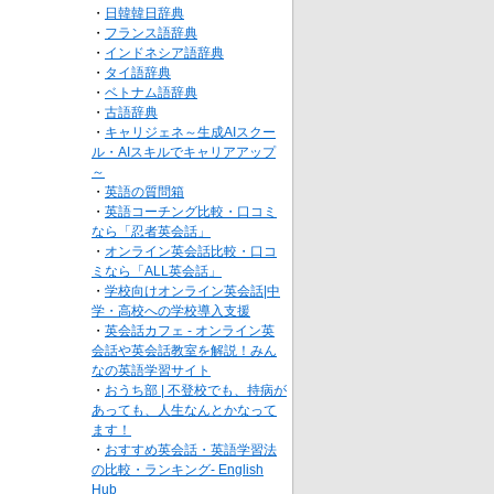
・
日韓韓日辞典
・
フランス語辞典
・
インドネシア語辞典
・
タイ語辞典
・
ベトナム語辞典
・
古語辞典
・
キャリジェネ～生成AIスクー
ル・AIスキルでキャリアアップ
～
・
英語の質問箱
・
英語コーチング比較・口コミ
なら「忍者英会話」
・
オンライン英会話比較・口コ
ミなら「ALL英会話」
・
学校向けオンライン英会話|中
学・高校への学校導入支援
・
英会話カフェ - オンライン英
会話や英会話教室を解説！みん
なの英語学習サイト
・
おうち部 | 不登校でも、持病が
あっても、人生なんとかなって
ます！
・
おすすめ英会話・英語学習法
の比較・ランキング- English
Hub