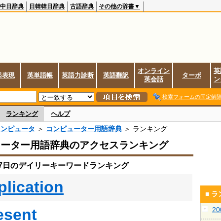
中日辞典
日韓韓日辞典
古語辞典
その他の辞書▼
オンライン
英
起表現
英単語帳
英語力診断
英語翻訳
ターボ
英会話
ン
検索フォームの固定解
ランキング
ヘルプ
コンピュータ
＞
コンピューター用語辞典
＞ ランキング
ューター用語辞典のアクセスランキング
月17日のデイリーキーワードランキング
plication
■ 
esent
2