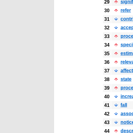
signi
29
refer
30
contr
31
acce
32
proc
33
speci
34
estim
35
relev
36
affect
37
state
38
proc
39
incre
40
fall
41
assoc
42
notic
43
descr
44