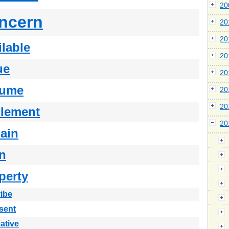
2
ncern
2
2
ilable
2
ue
2
sume
2
2
lement
2
ain
n
perty
ibe
sent
native