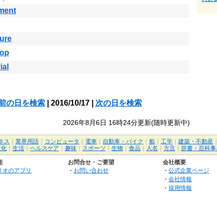
ment
ure
lop
ial
前の日を検索
| 2016/10/17 |
次の日を検索
2026年8月6日 16時24分更新(随時更新中)
ネス
｜
業界用語
｜
コンピュータ
｜
電車
｜
自動車・バイク
｜
船
｜
工学
｜
建築・不動産
文化
｜
生活
｜
ヘルスケア
｜
趣味
｜
スポーツ
｜
生物
｜
食品
｜
人名
｜
方言
｜
辞書・百科事
能
お問合せ・ご要望
会社概要
リオのアプリ
・
お問い合わせ
・
公式企業ページ
・
会社情報
・
採用情報