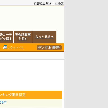
辞書総合TOP
|
ヘルプ
語コーチ
英会話教室
もっと見る▼
グを探す
を探す
除
小ウィンドウ
ランキング期日指定
008年