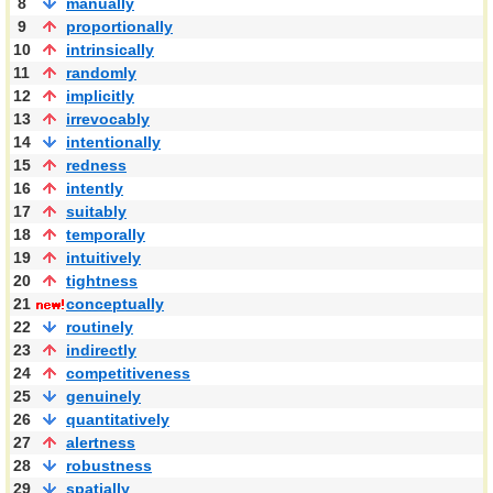
8
manually
9
proportionally
10
intrinsically
11
randomly
12
implicitly
13
irrevocably
14
intentionally
15
redness
16
intently
17
suitably
18
temporally
19
intuitively
20
tightness
21
conceptually
22
routinely
23
indirectly
24
competitiveness
25
genuinely
26
quantitatively
27
alertness
28
robustness
29
spatially