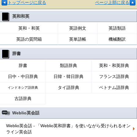
トップページに戻る
ページ上部に戻る
英和和英
英和・和英
英語例文
英語類語
英語の質問箱
英単語帳
機械翻訳
辞書
辞書
類語辞典
英和・和英辞典
日中・中日辞典
日韓・韓日辞典
フランス語辞典
タイ語辞典
ベトナム語辞典
インドネシア語辞典
古語辞典
Weblio英会話
Weblio英会話 - 「Weblio英和辞書」を使いながら受けられるオン
ライン英会話