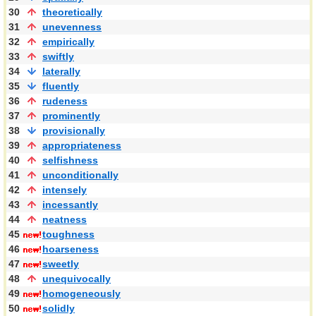
30
theoretically
31
unevenness
32
empirically
33
swiftly
34
laterally
35
fluently
36
rudeness
37
prominently
38
provisionally
39
appropriateness
40
selfishness
41
unconditionally
42
intensely
43
incessantly
44
neatness
45
toughness
46
hoarseness
47
sweetly
48
unequivocally
49
homogeneously
50
solidly