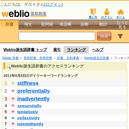
こんにちは、
ゲスト
さん[
ログイン
]
英和和英
使い方
ログイン
ホーム
もっと
辞書
例文
質問箱
単語帳
診断
翻訳
見る
▼
Weblio派生語辞書 トップ
索引
ランキング
ヘルプ
Weblio 辞書
＞
英和辞典・和英辞典
＞
辞書・百科事典
＞
Weblio派生語辞書
＞ ランキン
Weblio派生語辞書のアクセスランキング
2011年9月8日のデイリーキーワードランキング
1
stiffness
2
preferentially
3
inadvertently
4
sequentially
5
tentatively
6
collectively
7
intermittently