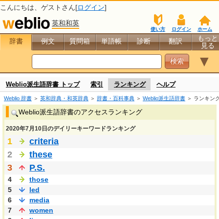
こんにちは、
ゲスト
さん[
ログイン
]
英和和英
使い方
ログイン
ホーム
もっと
辞書
例文
質問箱
単語帳
診断
翻訳
見る
▼
Weblio派生語辞書 トップ
索引
ランキング
ヘルプ
Weblio 辞書
＞
英和辞典・和英辞典
＞
辞書・百科事典
＞
Weblio派生語辞書
＞ ランキン
Weblio派生語辞書のアクセスランキング
2020年7月10日のデイリーキーワードランキング
1
criteria
2
these
3
P.S.
4
those
5
led
6
media
7
women