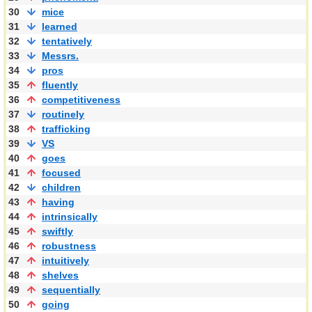
30
mice
31
learned
32
tentatively
33
Messrs.
34
pros
35
fluently
36
competitiveness
37
routinely
38
trafficking
39
VS
40
goes
41
focused
42
children
43
having
44
intrinsically
45
swiftly
46
robustness
47
intuitively
48
shelves
49
sequentially
50
going