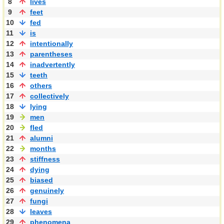
8
lives
9
feet
10
fed
11
is
12
intentionally
13
parentheses
14
inadvertently
15
teeth
16
others
17
collectively
18
lying
19
men
20
fled
21
alumni
22
months
23
stiffness
24
dying
25
biased
26
genuinely
27
fungi
28
leaves
29
phenomena