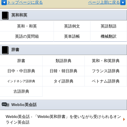
トップページに戻る
ページ上部に戻る
英和和英
英和・和英
英語例文
英語類語
英語の質問箱
英単語帳
機械翻訳
辞書
辞書
類語辞典
英和・和英辞典
日中・中日辞典
日韓・韓日辞典
フランス語辞典
タイ語辞典
ベトナム語辞典
インドネシア語辞典
古語辞典
Weblio英会話
Weblio英会話 - 「Weblio英和辞書」を使いながら受けられるオン
ライン英会話