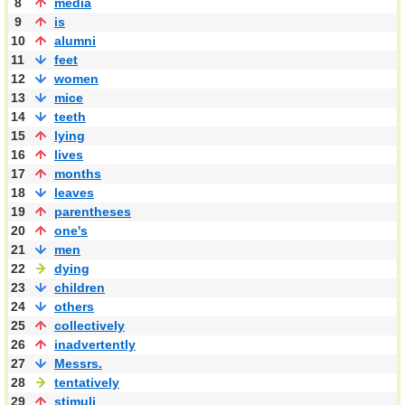
8
media
9
is
10
alumni
11
feet
12
women
13
mice
14
teeth
15
lying
16
lives
17
months
18
leaves
19
parentheses
20
one's
21
men
22
dying
23
children
24
others
25
collectively
26
inadvertently
27
Messrs.
28
tentatively
29
stimuli