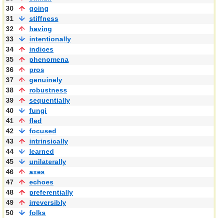
30
going
31
stiffness
32
having
33
intentionally
34
indices
35
phenomena
36
pros
37
genuinely
38
robustness
39
sequentially
40
fungi
41
fled
42
focused
43
intrinsically
44
learned
45
unilaterally
46
axes
47
echoes
48
preferentially
49
irreversibly
50
folks