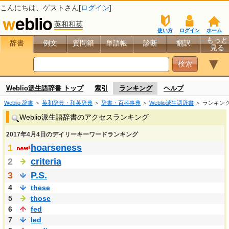
こんにちは、
ゲスト
さん[
ログイン
]
英和和英
使い方
ログイン
ホーム
もっと
辞書
例文
質問箱
単語帳
診断
翻訳
見る
▼
Weblio派生語辞書 トップ
索引
ランキング
ヘルプ
Weblio 辞書
＞
英和辞典・和英辞典
＞
辞書・百科事典
＞
Weblio派生語辞書
＞ ランキン
Weblio派生語辞書のアクセスランキング
2017年4月4日のデイリーキーワードランキング
1
hoarseness
2
criteria
3
P.S.
4
these
5
those
6
fed
7
led