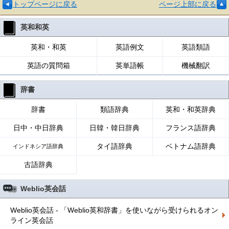
トップページに戻る
ページ上部に戻る
英和和英
英和・和英
英語例文
英語類語
英語の質問箱
英単語帳
機械翻訳
辞書
辞書
類語辞典
英和・和英辞典
日中・中日辞典
日韓・韓日辞典
フランス語辞典
タイ語辞典
ベトナム語辞典
インドネシア語辞典
古語辞典
Weblio英会話
Weblio英会話 - 「Weblio英和辞書」を使いながら受けられるオン
ライン英会話