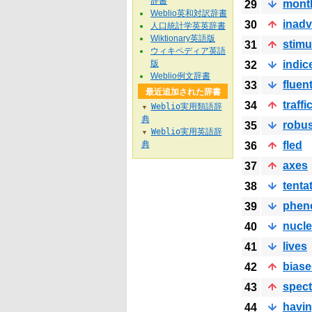
辞書
mont
29
Weblio英和対訳辞書
inadv
30
人口統計学英英辞書
Wiktionary英語版
stimu
31
ウィキペディア英語
版
indic
32
Weblio例文辞書
fluent
33
最近追加された辞書
traffi
34
Weblio実用類語辞
▼
典
robu
35
Weblio実用英語辞
▼
典
fled
36
axes
37
tenta
38
phen
39
nucle
40
lives
41
bias
42
spect
43
havi
44