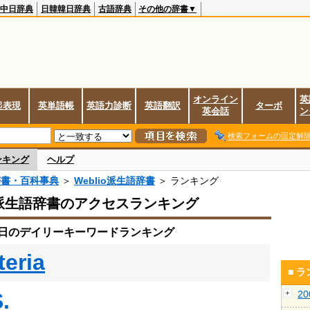
中日辞典
日韓韓日辞典
古語辞典
その他の辞書▼
オンライン
英
起表現
英単語帳
英語力診断
英語翻訳
ターボ
英会話
ン
検索フォームの固定解
ンキング
ヘルプ
辞書・百科事典
＞
Weblio派生語辞書
＞ ランキング
io派生語辞書のアクセスランキング
26日のデイリーキーワードランキング
teria
■ 
.
2