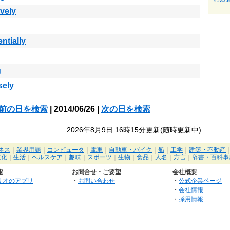
ively
ntially
g
sely
前の日を検索
| 2014/06/26 |
次の日を検索
2026年8月9日 16時15分更新(随時更新中)
ネス
｜
業界用語
｜
コンピュータ
｜
電車
｜
自動車・バイク
｜
船
｜
工学
｜
建築・不動産
文化
｜
生活
｜
ヘルスケア
｜
趣味
｜
スポーツ
｜
生物
｜
食品
｜
人名
｜
方言
｜
辞書・百科事
能
お問合せ・ご要望
会社概要
リオのアプリ
・
お問い合わせ
・
公式企業ページ
・
会社情報
・
採用情報