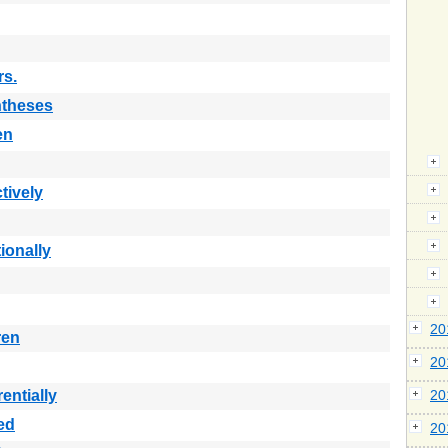
rs.
ntheses
en
ctively
tionally
2
ren
2
g
rentially
2
ed
2