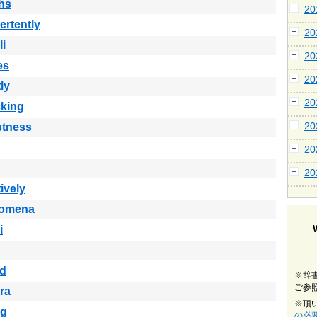
hs
2
ertently
2
li
2
es
2
ly
2
cking
2
stness
2
2
tively
omena
i
ed
※辞
ご参
ra
※頂
ng
の必