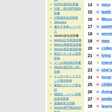
EDR日英対訳辞書
mice
14
日英・英日専門用語
teeth
15
辞書
日英固有名詞辞典
Mess
16
JMnedict
pare
17
遺伝子名称シソーラ
ス
wom
18
Weblio派生語辞書
Weblio記号和英辞書
men
19
Weblio和製英語辞書
colle
20
Weblio英語表現辞典
英語イディオム表現
lying
21
辞典
inten
22
メール英語例文辞書
Weblio英語言い回し
one's
23
辞典
インターネットスラ
fungi
24
ング英和辞典
child
25
最強のスラング英会
話
dyin
26
場面別・シーン別英
prefe
語表現辞典
27
斎藤和英大辞典
learn
28
Weblio専門用語対訳