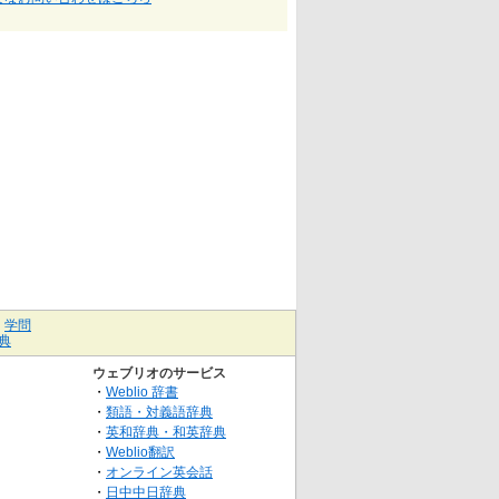
｜
学問
典
ウェブリオのサービス
・
Weblio 辞書
・
類語・対義語辞典
・
英和辞典・和英辞典
・
Weblio翻訳
・
オンライン英会話
・
日中中日辞典