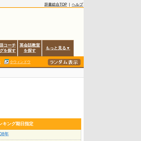
辞書総合TOP
|
ヘルプ
語コーチ
英会話教室
もっと見る▼
グを探す
を探す
除
小ウィンドウ
ランキング期日指定
008年