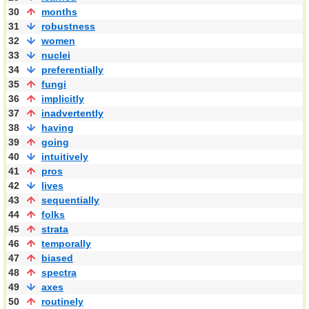
30
months
31
robustness
32
women
33
nuclei
34
preferentially
35
fungi
36
implicitly
37
inadvertently
38
having
39
going
40
intuitively
41
pros
42
lives
43
sequentially
44
folks
45
strata
46
temporally
47
biased
48
spectra
49
axes
50
routinely