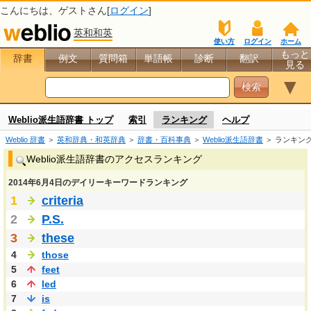
こんにちは、
ゲスト
さん[
ログイン
]
英和和英
使い方
ログイン
ホーム
もっと
辞書
例文
質問箱
単語帳
診断
翻訳
見る
▼
Weblio派生語辞書 トップ
索引
ランキング
ヘルプ
Weblio 辞書
＞
英和辞典・和英辞典
＞
辞書・百科事典
＞
Weblio派生語辞書
＞ ランキン
Weblio派生語辞書のアクセスランキング
2014年6月4日のデイリーキーワードランキング
1
criteria
2
P.S.
3
these
4
those
5
feet
6
led
7
is