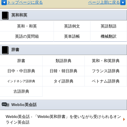
トップページに戻る
ページ上部に戻る
英和和英
英和・和英
英語例文
英語類語
英語の質問箱
英単語帳
機械翻訳
辞書
辞書
類語辞典
英和・和英辞典
日中・中日辞典
日韓・韓日辞典
フランス語辞典
タイ語辞典
ベトナム語辞典
インドネシア語辞典
古語辞典
Weblio英会話
Weblio英会話 - 「Weblio英和辞書」を使いながら受けられるオン
ライン英会話