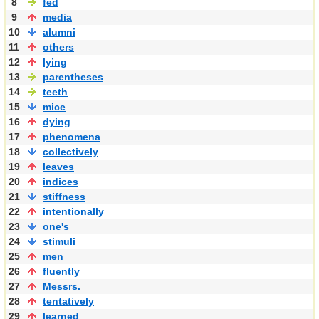
8
fed
9
media
10
alumni
11
others
12
lying
13
parentheses
14
teeth
15
mice
16
dying
17
phenomena
18
collectively
19
leaves
20
indices
21
stiffness
22
intentionally
23
one's
24
stimuli
25
men
26
fluently
27
Messrs.
28
tentatively
29
learned