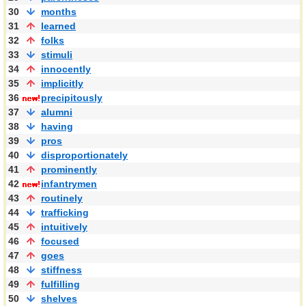
30
months
31
learned
32
folks
33
stimuli
34
innocently
35
implicitly
36
precipitously
37
alumni
38
having
39
pros
40
disproportionately
41
prominently
42
infantrymen
43
routinely
44
trafficking
45
intuitively
46
focused
47
goes
48
stiffness
49
fulfilling
50
shelves