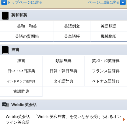
トップページに戻る
ページ上部に戻る
英和和英
英和・和英
英語例文
英語類語
英語の質問箱
英単語帳
機械翻訳
辞書
辞書
類語辞典
英和・和英辞典
日中・中日辞典
日韓・韓日辞典
フランス語辞典
タイ語辞典
ベトナム語辞典
インドネシア語辞典
古語辞典
Weblio英会話
Weblio英会話 - 「Weblio英和辞書」を使いながら受けられるオン
ライン英会話