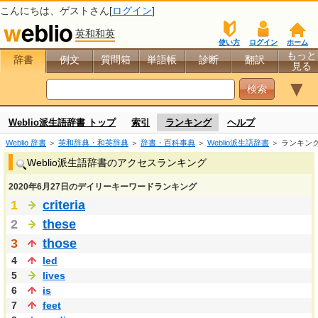
こんにちは、
ゲスト
さん[
ログイン
]
英和和英
使い方
ログイン
ホーム
もっと
辞書
例文
質問箱
単語帳
診断
翻訳
見る
▼
Weblio派生語辞書 トップ
索引
ランキング
ヘルプ
Weblio 辞書
＞
英和辞典・和英辞典
＞
辞書・百科事典
＞
Weblio派生語辞書
＞ ランキン
Weblio派生語辞書のアクセスランキング
2020年6月27日のデイリーキーワードランキング
1
criteria
2
these
3
those
4
led
5
lives
6
is
7
feet