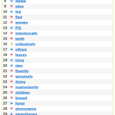
8
media
9
mice
10
fed
11
fled
12
women
13
P.S.
14
intentionally
15
teeth
16
collectively
17
others
18
leaves
19
lying
20
men
21
fluently
22
genuinely
23
dying
24
inadvertently
25
children
26
biased
27
fungi
28
phenomena
29
parentheses