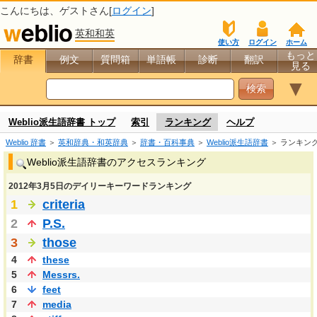
こんにちは、
ゲスト
さん[
ログイン
]
英和和英
使い方
ログイン
ホーム
もっと
辞書
例文
質問箱
単語帳
診断
翻訳
見る
▼
Weblio派生語辞書 トップ
索引
ランキング
ヘルプ
Weblio 辞書
＞
英和辞典・和英辞典
＞
辞書・百科事典
＞
Weblio派生語辞書
＞ ランキン
Weblio派生語辞書のアクセスランキング
2012年3月5日のデイリーキーワードランキング
1
criteria
2
P.S.
3
those
4
these
5
Messrs.
6
feet
7
media