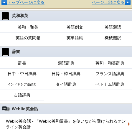
トップページに戻る
ページ上部に戻る
英和和英
英和・和英
英語例文
英語類語
英語の質問箱
英単語帳
機械翻訳
辞書
辞書
類語辞典
英和・和英辞典
日中・中日辞典
日韓・韓日辞典
フランス語辞典
タイ語辞典
ベトナム語辞典
インドネシア語辞典
古語辞典
Weblio英会話
Weblio英会話 - 「Weblio英和辞書」を使いながら受けられるオン
ライン英会話