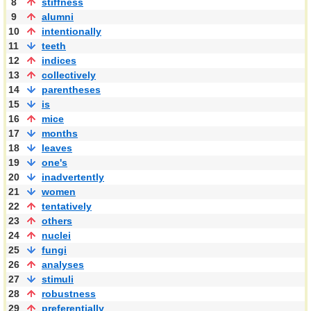
8
stiffness
9
alumni
10
intentionally
11
teeth
12
indices
13
collectively
14
parentheses
15
is
16
mice
17
months
18
leaves
19
one's
20
inadvertently
21
women
22
tentatively
23
others
24
nuclei
25
fungi
26
analyses
27
stimuli
28
robustness
29
preferentially