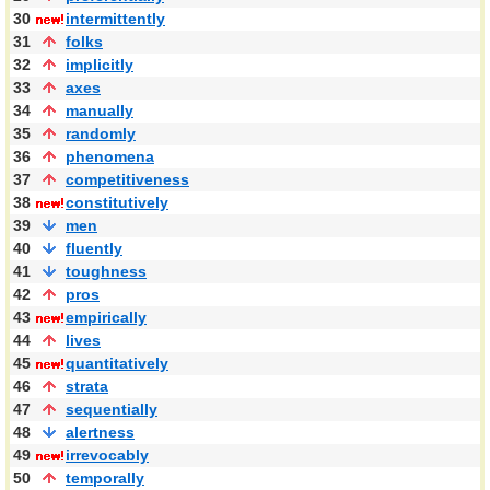
30
intermittently
31
folks
32
implicitly
33
axes
34
manually
35
randomly
36
phenomena
37
competitiveness
38
constitutively
39
men
40
fluently
41
toughness
42
pros
43
empirically
44
lives
45
quantitatively
46
strata
47
sequentially
48
alertness
49
irrevocably
50
temporally