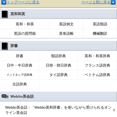
トップページに戻る
ページ上部に戻る
英和和英
英和・和英
英語例文
英語類語
英語の質問箱
英単語帳
機械翻訳
辞書
辞書
類語辞典
英和・和英辞典
日中・中日辞典
日韓・韓日辞典
フランス語辞典
タイ語辞典
ベトナム語辞典
インドネシア語辞典
古語辞典
Weblio英会話
Weblio英会話 - 「Weblio英和辞書」を使いながら受けられるオン
ライン英会話