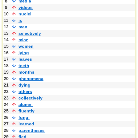
8
media
9
videos
10
nuclei
11
is
12
men
13
selectively
14
mice
15
women
16
lying
17
leaves
18
teeth
19
months
20
phenomena
21
dying
22
others
23
collectively
24
alumni
25
fluently
26
fungi
27
learned
28
parentheses
29
fled