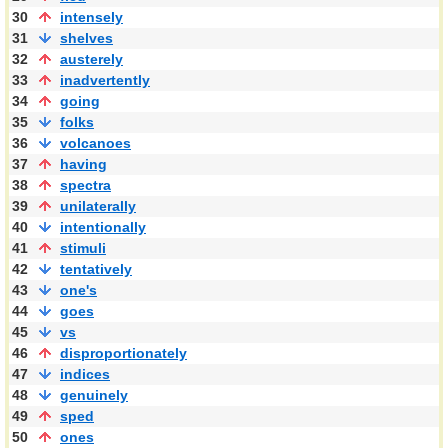
30
intensely
31
shelves
32
austerely
33
inadvertently
34
going
35
folks
36
volcanoes
37
having
38
spectra
39
unilaterally
40
intentionally
41
stimuli
42
tentatively
43
one's
44
goes
45
vs
46
disproportionately
47
indices
48
genuinely
49
sped
50
ones