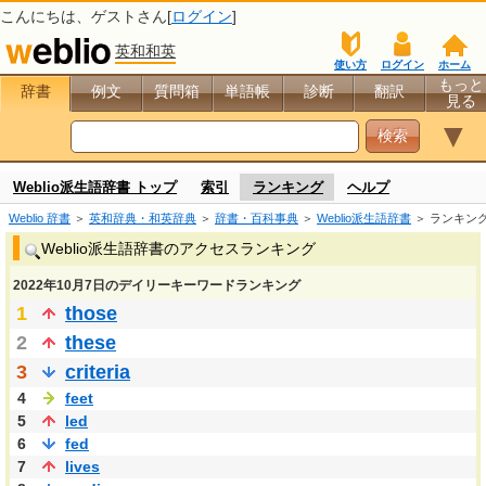
こんにちは、
ゲスト
さん[
ログイン
]
英和和英
使い方
ログイン
ホーム
もっと
辞書
例文
質問箱
単語帳
診断
翻訳
見る
▼
Weblio派生語辞書 トップ
索引
ランキング
ヘルプ
Weblio 辞書
＞
英和辞典・和英辞典
＞
辞書・百科事典
＞
Weblio派生語辞書
＞ ランキン
Weblio派生語辞書のアクセスランキング
2022年10月7日のデイリーキーワードランキング
1
those
2
these
3
criteria
4
feet
5
led
6
fed
7
lives