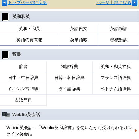
トップページに戻る
ページ上部に戻る
英和和英
英和・和英
英語例文
英語類語
英語の質問箱
英単語帳
機械翻訳
辞書
辞書
類語辞典
英和・和英辞典
日中・中日辞典
日韓・韓日辞典
フランス語辞典
タイ語辞典
ベトナム語辞典
インドネシア語辞典
古語辞典
Weblio英会話
Weblio英会話 - 「Weblio英和辞書」を使いながら受けられるオン
ライン英会話