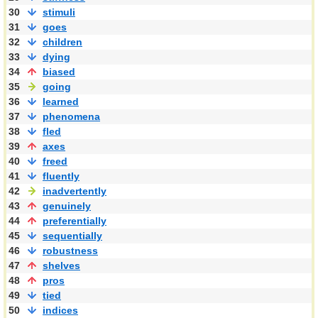
30
stimuli
31
goes
32
children
33
dying
34
biased
35
going
36
learned
37
phenomena
38
fled
39
axes
40
freed
41
fluently
42
inadvertently
43
genuinely
44
preferentially
45
sequentially
46
robustness
47
shelves
48
pros
49
tied
50
indices