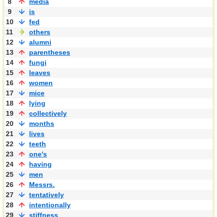
8
media
9
is
10
fed
11
others
12
alumni
13
parentheses
14
fungi
15
leaves
16
women
17
mice
18
lying
19
collectively
20
months
21
lives
22
teeth
23
one's
24
having
25
men
26
Messrs.
27
tentatively
28
intentionally
29
stiffness