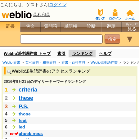
こんにちは、
ゲスト
さん[
ログイン
]
英和和英
使い方
ログイン
ホーム
もっと
辞書
例文
質問箱
単語帳
診断
翻訳
見る
▼
Weblio派生語辞書 トップ
索引
ランキング
ヘルプ
Weblio 辞書
＞
英和辞典・和英辞典
＞
辞書・百科事典
＞
Weblio派生語辞書
＞ ランキン
Weblio派生語辞書のアクセスランキング
2016年9月21日のデイリーキーワードランキング
1
criteria
2
these
3
P.S.
4
those
5
feet
6
led
7
cheekiness