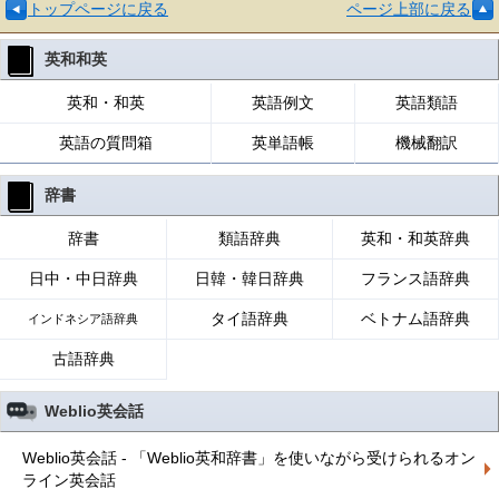
トップページに戻る
ページ上部に戻る
英和和英
英和・和英
英語例文
英語類語
英語の質問箱
英単語帳
機械翻訳
辞書
辞書
類語辞典
英和・和英辞典
日中・中日辞典
日韓・韓日辞典
フランス語辞典
タイ語辞典
ベトナム語辞典
インドネシア語辞典
古語辞典
Weblio英会話
Weblio英会話 - 「Weblio英和辞書」を使いながら受けられるオン
ライン英会話