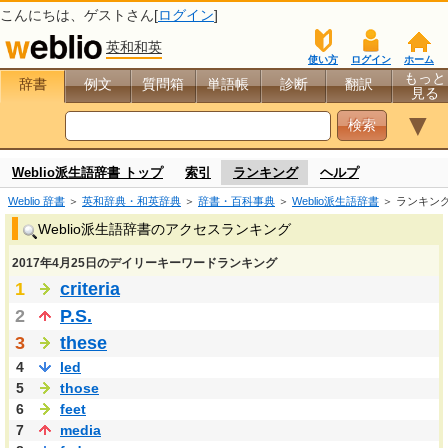
こんにちは、
ゲスト
さん[
ログイン
]
英和和英
使い方
ログイン
ホーム
もっと
辞書
例文
質問箱
単語帳
診断
翻訳
見る
▼
Weblio派生語辞書 トップ
索引
ランキング
ヘルプ
Weblio 辞書
＞
英和辞典・和英辞典
＞
辞書・百科事典
＞
Weblio派生語辞書
＞ ランキン
Weblio派生語辞書のアクセスランキング
2017年4月25日のデイリーキーワードランキング
1
criteria
2
P.S.
3
these
4
led
5
those
6
feet
7
media