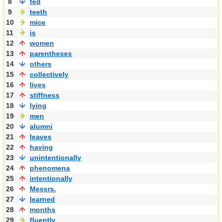
8
fed
9
teeth
10
mice
11
is
12
women
13
parentheses
14
others
15
collectively
16
lives
17
stiffness
18
lying
19
men
20
alumni
21
leaves
22
having
23
unintentionally
24
phenomena
25
intentionally
26
Messrs.
27
learned
28
months
29
fluently