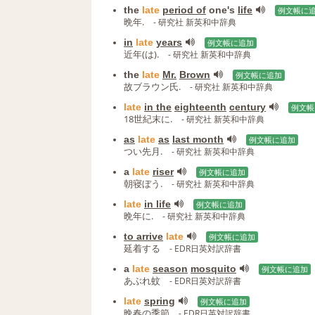
the
late
period of
one's
life
例文帳に
晩年.
- 研究社 新英和中辞典
in
late
years
例文帳に追加
近年(は).
- 研究社 新英和中辞典
the
late
Mr.
Brown
例文帳に追加
故ブラウン氏.
- 研究社 新英和中辞典
late
in the
eighteenth
century
例文帳
18世紀末に.
- 研究社 新英和中辞典
as
late
as
last month
例文帳に追加
つい先月.
- 研究社 新英和中辞典
a
late
riser
例文帳に追加
朝寝ぼう.
- 研究社 新英和中辞典
late
in life
例文帳に追加
晩年に.
- 研究社 新英和中辞典
to arrive
late
例文帳に追加
延着する
- EDR日英対訳辞書
a
late
season
mosquito
例文帳に追加
あぶれ蚊
- EDR日英対訳辞書
late
spring
例文帳に追加
晩春の季節
- EDR日英対訳辞書