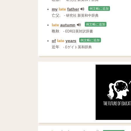
my
late
father
例文帳に追加
亡父.
- 研究社 新英和中辞典
late
autumn
例文帳に追加
晩秋
- EDR日英対訳辞書
of
late
years
例文帳に追加
近年
- Eゲイト英和辞典