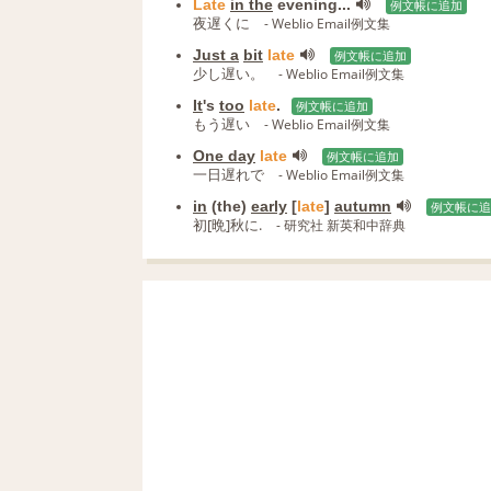
Late
in the
evening...
例文帳に追加
夜遅くに
- Weblio Email例文集
Just a
bit
late
例文帳に追加
少し遅い。
- Weblio Email例文集
It
's
too
late
.
例文帳に追加
もう遅い
- Weblio Email例文集
One day
late
例文帳に追加
一日遅れで
- Weblio Email例文集
in
(the)
early
[
late
]
autumn
例文帳に追
初[晩]秋に.
- 研究社 新英和中辞典