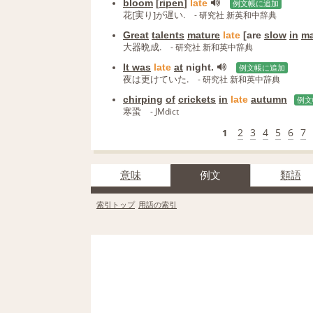
bloom
[
ripen
]
late
例文帳に追加
花[実り]が遅い.
- 研究社 新英和中辞典
Great
talents
mature
late
[are
slow
in
ma
大器晩成.
- 研究社 新和英中辞典
It was
late
at
night.
例文帳に追加
夜は更けていた.
- 研究社 新和英中辞典
chirping
of
crickets
in
late
autumn
例文
寒蛩
- JMdict
2
3
4
5
6
7
1
意味
例文
類語
索引トップ
用語の索引