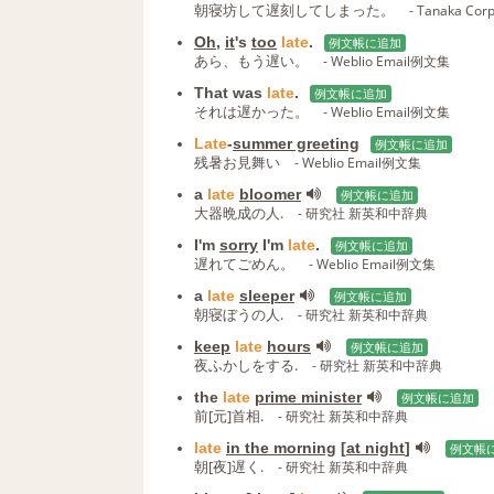
朝寝坊して遅刻してしまった。
- Tanaka Cor
Oh
,
it
's
too
late
.
例文帳に追加
あら、もう遅い。
- Weblio Email例文集
That was
late
.
例文帳に追加
それは遅かった。
- Weblio Email例文集
Late
-
summer greeting
例文帳に追加
残暑お見舞い
- Weblio Email例文集
a
late
bloomer
例文帳に追加
大器晩成の人.
- 研究社 新英和中辞典
I'm
sorry
I'm
late
.
例文帳に追加
遅れてごめん。
- Weblio Email例文集
a
late
sleeper
例文帳に追加
朝寝ぼうの人.
- 研究社 新英和中辞典
keep
late
hours
例文帳に追加
夜ふかしをする.
- 研究社 新英和中辞典
the
late
prime minister
例文帳に追加
前[元]首相.
- 研究社 新英和中辞典
late
in the morning
[
at night
]
例文帳
朝[夜]遅く.
- 研究社 新英和中辞典