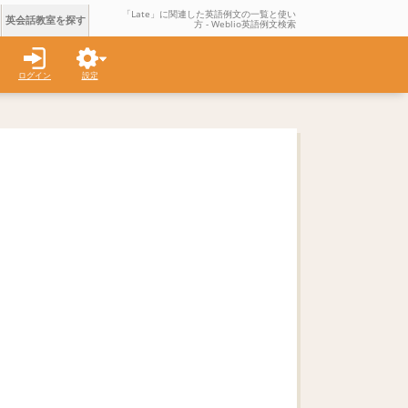
「Late」に関連した英語例文の一覧と使い
英会話教室を探す
方 - Weblio英語例文検索
ログイン
設定