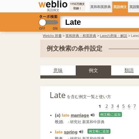
1153万例文
英和和英辞典
英語例文
英語
収録！
英語例文
Weblio 辞書
>
英和辞典・和英辞典
>
Lateの意味・解説
> La
例文検索の条件設定
意味
例文
類語
Late
を含む例文一覧と使い方
2
3
4
5
6
7
1
(a)
late
marriage
例文帳に追加
晩婚.
- 研究社 新英和中辞典
late
spring
例文帳に追加
晩春.
- 研究社 新英和中辞典