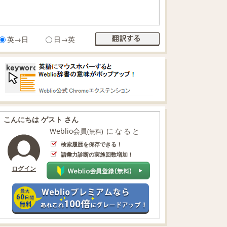
英→日
日→英
こんにちは ゲスト さん
Weblio会員
になると
(無料)
検索履歴を保存できる！
語彙力診断の実施回数増加！
ログイン