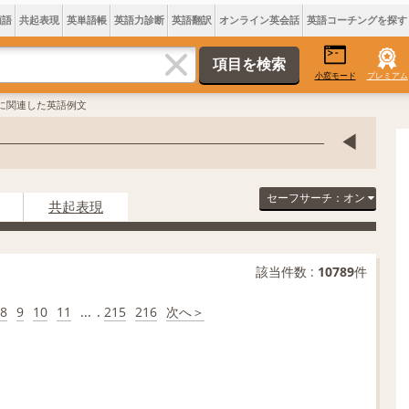
類語
共起表現
英単語帳
英語力診断
英語翻訳
オンライン英会話
英語コーチングを探す
小窓モード
プレミアム
teに関連した英語例文
セーフサーチ：オン
共起表現
該当件数 :
10789
件
8
9
10
11
...
.
215
216
次へ＞