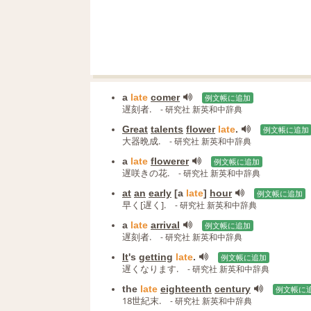
a
late
comer
例文帳に追加
遅刻者.
- 研究社 新英和中辞典
Great
talents
flower
late
.
例文帳に追加
大器晩成.
- 研究社 新英和中辞典
a
late
flowerer
例文帳に追加
遅咲きの花.
- 研究社 新英和中辞典
at
an
early
[a
late
]
hour
例文帳に追加
早く[遅く].
- 研究社 新英和中辞典
a
late
arrival
例文帳に追加
遅刻者.
- 研究社 新英和中辞典
It
's
getting
late
.
例文帳に追加
遅くなります.
- 研究社 新英和中辞典
the
late
eighteenth
century
例文帳に
18世紀末.
- 研究社 新英和中辞典