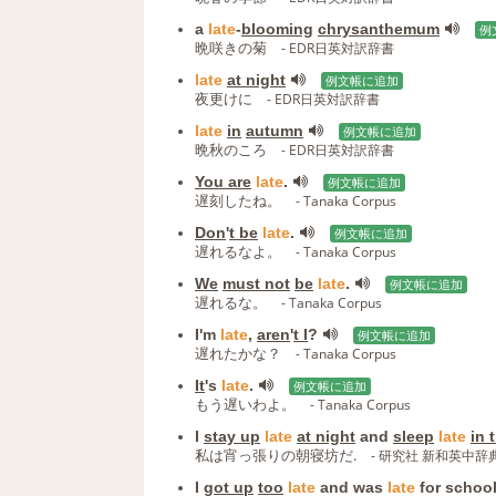
a
late
-
blooming
chrysanthemum
例
晩咲きの菊
- EDR日英対訳辞書
late
at night
例文帳に追加
夜更けに
- EDR日英対訳辞書
late
in
autumn
例文帳に追加
晩秋のころ
- EDR日英対訳辞書
You are
late
.
例文帳に追加
遅刻したね。
- Tanaka Corpus
Don
'
t be
late
.
例文帳に追加
遅れるなよ。
- Tanaka Corpus
We
must not
be
late
.
例文帳に追加
遅れるな。
- Tanaka Corpus
I'm
late
,
aren
'
t I
?
例文帳に追加
遅れたかな？
- Tanaka Corpus
It
's
late
.
例文帳に追加
もう遅いわよ。
- Tanaka Corpus
I
stay up
late
at night
and
sleep
late
in 
私は宵っ張りの朝寝坊だ.
- 研究社 新和英中辞
I
got up
too
late
and was
late
for school