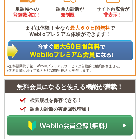
単語帳への
語彙力診断が
サイト内広告が
登録数増加！
無制限！
非表示！
まずは体験！今なら
最大６０日間無料
で
Weblioプレミアム体験ができます！
※無料期間終了後、Weblioプレミアムサービスは自動的に解約されません。
※無料期間が終了すると月額330円(税込)が発生します。
無料会員になると使える機能が満載！
検索履歴を保存できる！
語彙力診断の実施回数増加！