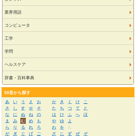
業界用語
コンピュータ
工学
学問
ヘルスケア
辞書・百科事典
50音から探す
あ
い
う
え
お
か
き
く
け
こ
さ
し
す
せ
そ
た
ち
つ
て
と
な
に
ぬ
ね
の
は
ひ
ふ
へ
ほ
ま
み
む
め
も
や
ゆ
よ
ら
り
る
れ
ろ
わ
を
ん
が
ぎ
ぐ
げ
ご
ざ
じ
ず
ぜ
ぞ