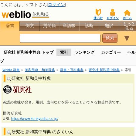
こんにちは、
ゲスト
さん[
ログイン
]
英和和英
使い方
ログイン
ホーム
もっと
辞書
例文
質問箱
単語帳
診断
翻訳
見る
▼
研究社 新和英中辞典 トップ
索引
ランキング
カテゴリー
ヘル
プ
Weblio 辞書
＞
英和辞典・和英辞典
＞
辞書・百科事典
＞
研究社 新和英中辞典
＞ 索引
研究社 新和英中辞典
英語の意味や発音、用例、成句などを調べることができる和英辞典です。
提供 研究社
URL
https://www.kenkyusha.co.jp/
研究社 新和英中辞典 のさくいん