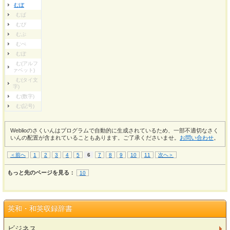
むぼ
むぱ
むぴ
むぷ
むぺ
むぽ
む(アルフ
ァベット)
む(タイ文
字)
む(数字)
む(記号)
Weblioのさくいんはプログラムで自動的に生成されているため、一部不適切なさく
いんの配置が含まれていることもあります。ご了承くださいませ。
お問い合わせ
。
＜前へ
1
2
3
4
5
6
7
8
9
10
11
次へ＞
もっと先のページを見る：
10
英和・和英収録辞書
ビジネス