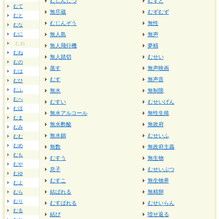
むじんしつ
むずと
むて
無尽蔵
むずむず
むと
むじんぞう
無性
むな
むに
無人島
無声
むぬ
無人飛行機
夢精
むね
無人踏切
むせい
むの
蒸す
無声映画
むは
むす
無声音
むひ
むふ
無水
無制限
むへ
むすい
むせいげん
むほ
無水アルコール
無性生殖
むま
無水酢酸
無政府
むみ
無水鍋
むせいふ
むむ
むめ
無数
無政府主義
むも
むすう
無生物
むや
息子
むせいぶつ
むゆ
むすこ
無生物界
むよ
結ばれる
無精卵
むら
むり
むすばれる
むせいらん
むる
結び
噎せ返る