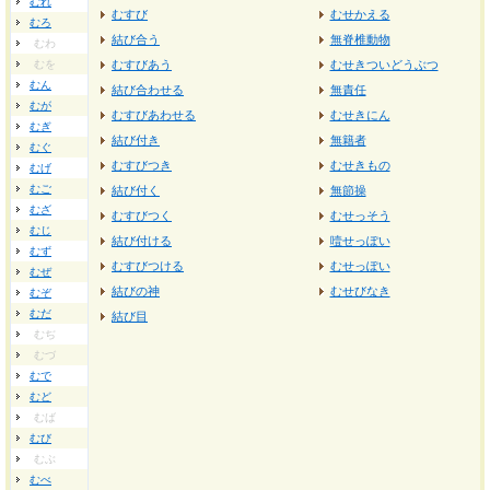
むれ
むすび
むせかえる
むろ
結び合う
無脊椎動物
むわ
むを
むすびあう
むせきついどうぶつ
むん
結び合わせる
無責任
むが
むすびあわせる
むせきにん
むぎ
結び付き
無籍者
むぐ
むすびつき
むせきもの
むげ
むご
結び付く
無節操
むざ
むすびつく
むせっそう
むじ
結び付ける
噎せっぽい
むず
むすびつける
むせっぽい
むぜ
結びの神
むせびなき
むぞ
むだ
結び目
むぢ
むづ
むで
むど
むば
むび
むぶ
むべ