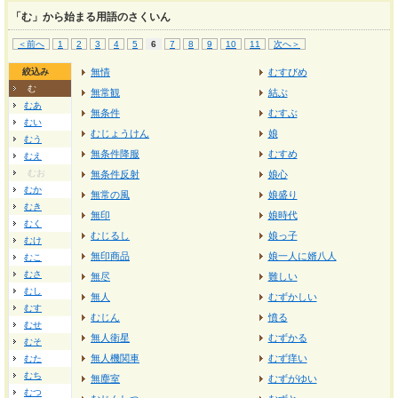
「む」から始まる用語のさくいん
＜前へ
1
2
3
4
5
6
7
8
9
10
11
次へ＞
絞込み
無情
むすびめ
む
無常観
結ぶ
むあ
無条件
むすぶ
むい
むじょうけん
娘
むう
無条件降服
むすめ
むえ
むお
無条件反射
娘心
むか
無常の風
娘盛り
むき
無印
娘時代
むく
むじるし
娘っ子
むけ
無印商品
娘一人に婿八人
むこ
むさ
無尽
難しい
むし
無人
むずかしい
むす
むじん
憤る
むせ
無人衛星
むずかる
むそ
無人機関車
むず痒い
むた
むち
無塵室
むずがゆい
むつ