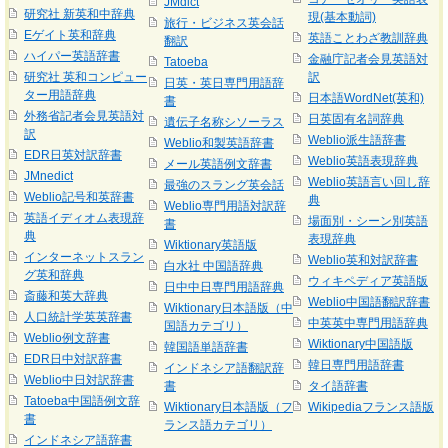
JMdict
研究社 新英和中辞典
現(基本動詞)
旅行・ビジネス英会話
Eゲイト英和辞典
英語ことわざ教訓辞典
翻訳
ハイパー英語辞書
金融庁記者会見英語対
Tatoeba
研究社 英和コンピュー
訳
日英・英日専門用語辞
ター用語辞典
日本語WordNet(英和)
書
外務省記者会見英語対
日英固有名詞辞典
遺伝子名称シソーラス
訳
Weblio派生語辞書
Weblio和製英語辞書
EDR日英対訳辞書
Weblio英語表現辞典
メール英語例文辞書
JMnedict
Weblio英語言い回し辞
最強のスラング英会話
Weblio記号和英辞書
典
Weblio専門用語対訳辞
英語イディオム表現辞
場面別・シーン別英語
書
典
表現辞典
Wiktionary英語版
インターネットスラン
Weblio英和対訳辞書
白水社 中国語辞典
グ英和辞典
ウィキペディア英語版
日中中日専門用語辞典
斎藤和英大辞典
Weblio中国語翻訳辞書
Wiktionary日本語版（中
人口統計学英英辞書
中英英中専門用語辞典
国語カテゴリ）
Weblio例文辞書
Wiktionary中国語版
韓国語単語辞書
EDR日中対訳辞書
韓日専門用語辞書
インドネシア語翻訳辞
Weblio中日対訳辞書
書
タイ語辞書
Tatoeba中国語例文辞
Wiktionary日本語版（フ
Wikipediaフランス語版
書
ランス語カテゴリ）
インドネシア語辞書