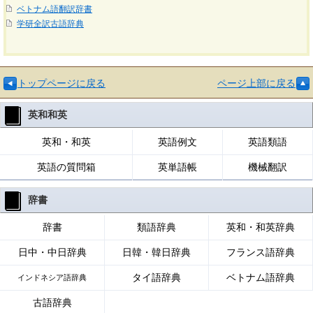
ベトナム語翻訳辞書
学研全訳古語辞典
トップページに戻る
ページ上部に戻る
英和和英
英和・和英
英語例文
英語類語
英語の質問箱
英単語帳
機械翻訳
辞書
辞書
類語辞典
英和・和英辞典
日中・中日辞典
日韓・韓日辞典
フランス語辞典
タイ語辞典
ベトナム語辞典
インドネシア語辞典
古語辞典