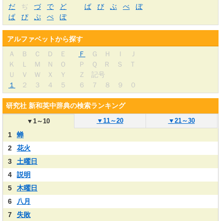
だ
ぢ
づ
で
ど
ば
び
ぶ
べ
ぼ
ぱ
ぴ
ぷ
ぺ
ぽ
アルファベットから探す
Ａ
Ｂ
Ｃ
Ｄ
Ｅ
Ｆ
Ｇ
Ｈ
Ｉ
Ｊ
Ｋ
Ｌ
Ｍ
Ｎ
Ｏ
Ｐ
Ｑ
Ｒ
Ｓ
Ｔ
Ｕ
Ｖ
Ｗ
Ｘ
Ｙ
Ｚ
記号
１
２
３
４
５
６
７
８
９
０
研究社 新和英中辞典の検索ランキング
▼
11～20
▼
21～30
▼
1～10
1
蝉
2
花火
3
土曜日
4
説明
5
木曜日
6
八月
7
失敗