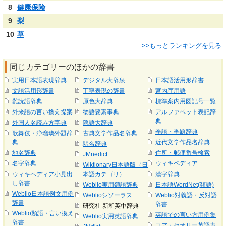
8
健康保険
9
梨
10
草
>>もっとランキングを見る
同じカテゴリーのほかの辞書
実用日本語表現辞典
デジタル大辞泉
日本語活用形辞書
文語活用形辞書
丁寧表現の辞書
宮内庁用語
難読語辞典
原色大辞典
標準案内用図記号一覧
外来語の言い換え提案
物語要素事典
アルファベット表記辞
典
外国人名読み方字典
隠語大辞典
季語・季題辞典
歌舞伎・浄瑠璃外題辞
古典文学作品名辞典
典
近代文学作品名辞典
駅名辞典
地名辞典
住所・郵便番号検索
JMnedict
名字辞典
ウィキペディア
Wiktionary日本語版（日
ウィキペディア小見出
本語カテゴリ）
漢字辞典
し辞書
Weblio実用類語辞典
日本語WordNet(類語)
Weblio日本語例文用例
Weblioシソーラス
Weblio対義語・反対語
辞書
辞書
研究社 新和英中辞典
Weblio類語・言い換え
英語での言い方用例集
Weblio実用英語辞典
辞書
コア・セオリー英語表