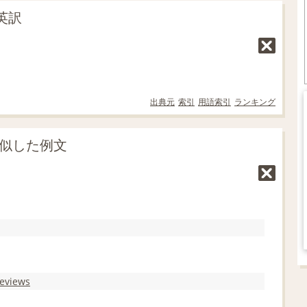
英訳
出典元
索引
用語索引
ランキング
類似した例文
reviews