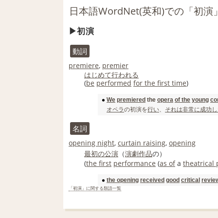
日本語WordNet(英和)での「初
初演
動詞
premiere
,
premier
はじめて
行われる
(
be
performed
for the first time
)
We
premiered
the
opera
of the
young
co
オペラ
の初演を
行い
、
それは
非常に
成功し
名詞
opening night
,
curtain raising
,
opening
最初の
公演
（
演劇
作品
の）
(
the first
performance
(
as of
a
theatrical
the opening
received
good
critical
revie
「初演」に関する類語一覧