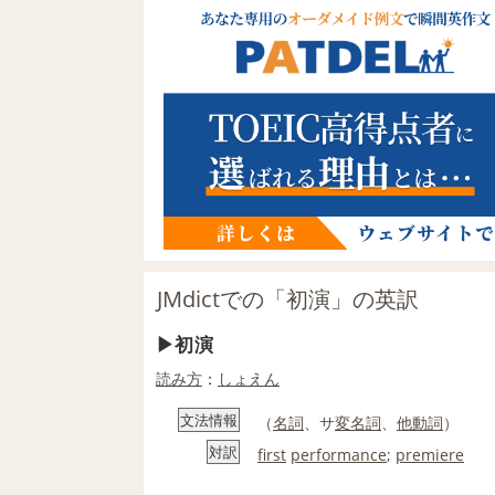
JMdictでの「初演」の英訳
初演
読み方
：
しょえん
文法情報
（
名詞
、サ
変名
詞
、
他動詞
）
対訳
first
performance
;
premiere