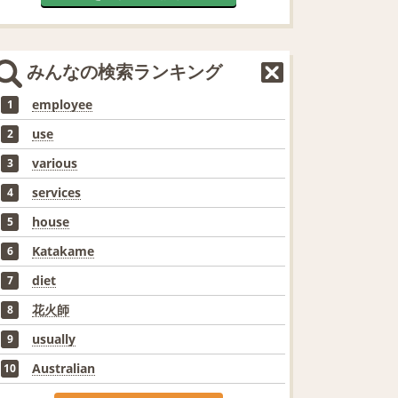
みんなの検索ランキング
employee
1
use
2
various
3
services
4
house
5
Katakame
6
diet
7
花火師
8
usually
9
Australian
10