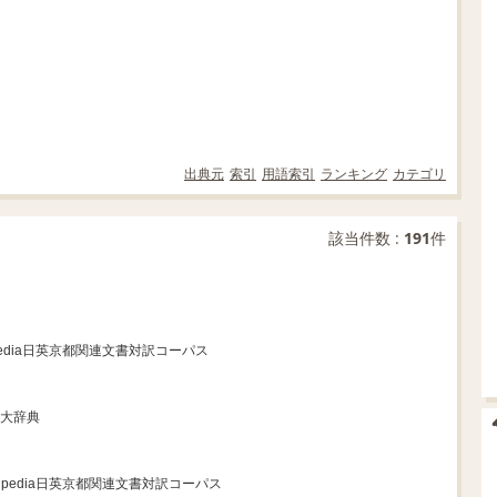
出典元
索引
用語索引
ランキング
カテゴリ
該当件数 :
191
件
kipedia日英京都関連文書対訳コーパス
英大辞典
ikipedia日英京都関連文書対訳コーパス