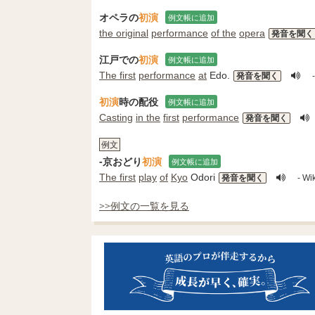
オペラの
初演
例文帳に追加
the original
performance
of the
opera
発音を聞く
江戸での
初演
例文帳に追加
The first
performance
at
Edo.
発音を聞く
初演
時の配役
例文帳に追加
Casting
in the
first
performance
発音を聞く
例文
-京おどり
初演
例文帳に追加
The first
play
of
Kyo
Odori
発音を聞く
- W
>>例文の一覧を見る