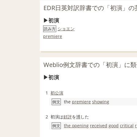
EDR日英対訳辞書での「初演」の
初演
ショエン
読み方
premiere
Weblio例文辞書での「初演」に
初演
1
初
公演
the
premiere
showing
例文
2
初演は
好評
を
博
した
the opening
received
good
critical
例文