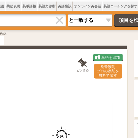
類語
共起表現
英単語帳
英語力診断
英語翻訳
オンライン英会話
英語コーチングを探す
英訳
単語を追加
発音添削
ピン留め
プロの添削を
無料で試す