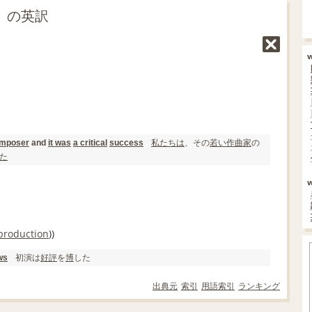
演」の英訳
私たちは
、その
若い
作曲家
の
mposer
and
it was
a critical
success
た
 production
))
初演は
好評
を
博
した
ws
出典元
索引
用語索引
ランキング