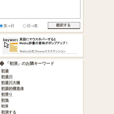
英→日
日→英
「初演」のお隣キーワード
初湯
初湯川
初湯川大橋
初源的構造体
初滑り
初漁
初演
初演する