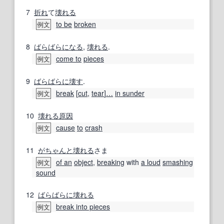
7
折れ
て
壊れる
to be
broken
例文
8
ばらばらになる
,
壊れる
.
come to
pieces
例文
9
ばらばらに
壊す
.
break
[
cut
,
tear
]
…
in sunder
例文
10
壊れる
原因
cause
to
crash
例文
11
がちゃんと
壊れる
さま
of an
object
,
breaking
with
a loud
smashing
例文
sound
12
ばらばらに壊れる
break into pieces
例文