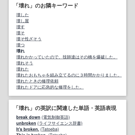
「壊れ」のお隣キーワード
壊した
壊し屋
壊す
壊そ
壊そ性ざそう
壊つ
壊れ
壊れかかっていたので、技師達はその橋を爆破した。
壊れそう
壊れた
壊れたおもちゃを組み立てるのに３時間かかりました。
壊れたときの修理依頼
壊れたドアに応急的な修理をした。
「壊れ」の英訳に関連した単語・英語表現
break down
(電気制御英語)
unbroken
(ライフサイエンス辞書)
It's broken.
(Tatoeba)