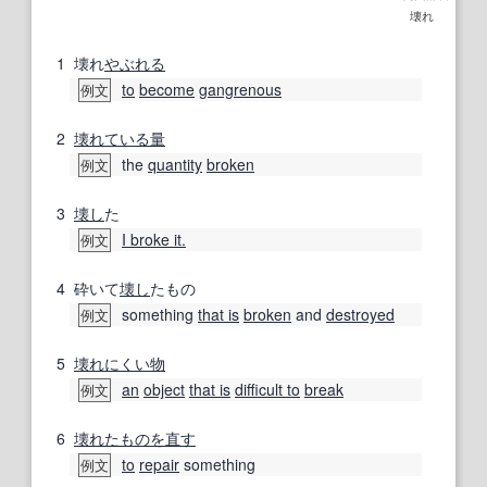
壊れ
1
壊れ
やぶれる
to
become
gangrenous
例文
2
壊れている
量
the
quantity
broken
例文
3
壊し
た
I broke it.
例文
4
砕いて
壊し
たもの
something
that is
broken
and
destroyed
例文
5
壊れにくい
物
an
object
that is
difficult to
break
例文
6
壊れた
ものを
直す
to
repair
something
例文