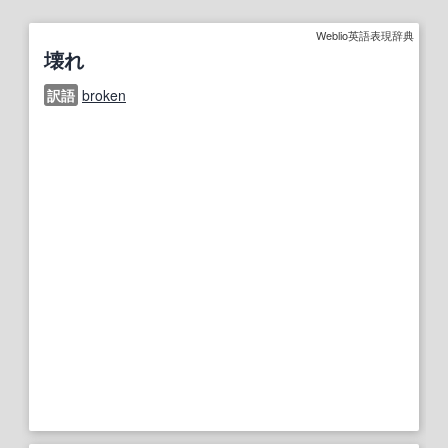
Weblio英語表現辞典
壊れ
訳語
broken