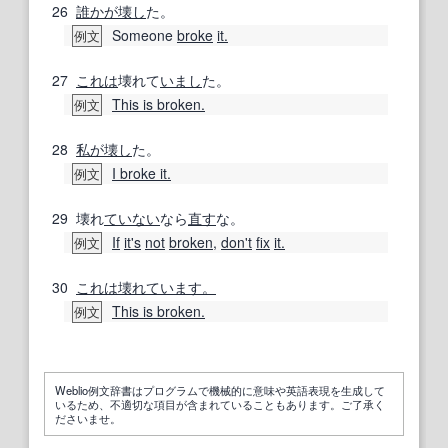
26
誰かが
壊し
た。
Someone
broke
it.
例文
27
これは
壊れて
いまし
た。
This is broken.
例文
28
私が
壊し
た。
I broke it.
例文
29
壊れ
ていない
なら
直す
な。
If
it's
not
broken
,
don't
fix
it.
例文
30
これは壊れています。
This is broken.
例文
Weblio例文辞書はプログラムで機械的に意味や英語表現を生成して
いるため、不適切な項目が含まれていることもあります。ご了承く
ださいませ。