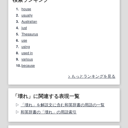
1.
house
2.
usually
3.
Australian
4.
just
5.
Thesaurus
6.
use
7.
using
8.
used in
9.
various
10.
because
もっとランキングを見る
「壊れ」に関連する表現一覧
「壊れ」を解説文に含む和英辞書の用語の一覧
和英辞書の「壊れ」の用語索引