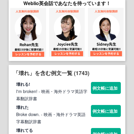
Weblio英会話であなたを待っています！
「壊れ」を含む例文一覧 (1743)
壊れ
る!
例文帳に追加
I'm broken!
- 映画・海外ドラマ英語字
幕翻訳辞書
壊れ
た
例文帳に追加
Broke down.
- 映画・海外ドラマ英語
字幕翻訳辞書
壊れ
てる
例文帳に追加