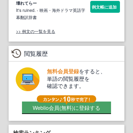
壊れ
てらー
例文帳に追加
It's ruined.
- 映画・海外ドラマ英語字
幕翻訳辞書
>> 例文の一覧を見る
閲覧履歴
をすると、
無料会員登録
単語の閲覧履歴を
確認できます。
Weblio会員
(無料)
に登録する
検索ランキング