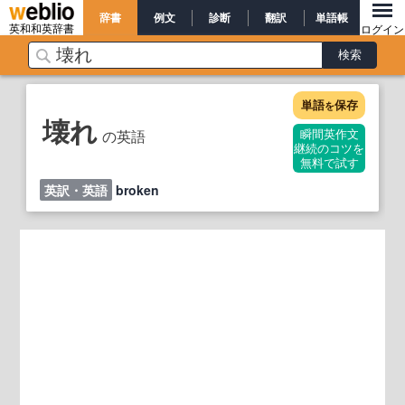
辞書
例文
診断
翻訳
単語帳
英和和英辞書
ログイン
単語
保存
を
壊れ
の英語
瞬間英作文
継続のコツを
無料で試す
英訳・英語
broken