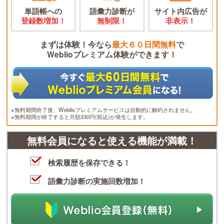
単語帳への
語彙力診断が
サイト内広告が
登録数増加！
無制限！
非表示！
まずは体験！今なら
最大６０日間無料
で
Weblioプレミアム体験ができます！
※無料期間終了後、Weblioプレミアムサービスは自動的に解約されません。
※無料期間が終了すると月額330円(税込)が発生します。
無料会員になると使える機能が満載！
検索履歴を保存できる！
語彙力診断の実施回数増加！