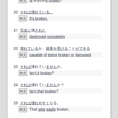
例文
20
それは壊れている。
It's broken.
例文
21
完全に
壊
された
destroyed
completely
例文
22
壊れている
か、
損害
を受ける
こと
ができる
capable
of
being
broken
or
damaged
例文
23
それは
壊れてい
ません
か。
Isn't it
broken
?
例文
24
それは
壊れてい
ません
か？
Isn't that
broken
?
例文
25
それは
壊れやすく
なる。
That
gets
easily
broken.
例文