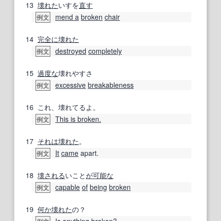
13
壊れた
いすを
直す
mend a
broken
chair
例文
14
完全に
壊れた
destroyed
completely
例文
15
過度な
壊れやすさ
excessive
breakableness
例文
16
これ、壊れてるよ。
This is broken.
例文
17
それは
壊れた
。
It
came
apart.
例文
18
壊される
いこと
が可能な
capable
of
being
broken
例文
19
何か
壊れた
の？
Is
anything
broken
?