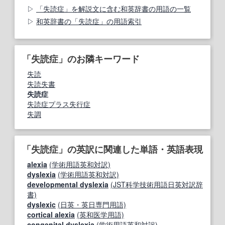
「失読症」を解説文に含む和英辞書の用語の一覧
和英辞書の「失読症」の用語索引
「失読症」のお隣キーワード
失読
失読失書
失読症
失読症プラス失行症
失調
「失読症」の英訳に関連した単語・英語表現
alexia
(学術用語英和対訳)
dyslexia
(学術用語英和対訳)
developmental dyslexia
(JST科学技術用語日英対訳辞
書)
dyslexic
(日英・英日専門用語)
cortical alexia
(英和医学用語)
congenital dyslexia
(学術用語英和対訳)