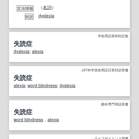
（
名詞
）
文法情報
dyslexia
対訳
学術用語英和対訳集
失読症
dyslexia
;
alexia
JST科学技術用語日英対訳辞書
失読症
alexia
;
word blindness
;
dyslexia
眼科専門用語辞書
失読症
word blindness
，
alexia
ライフサイエンス辞書