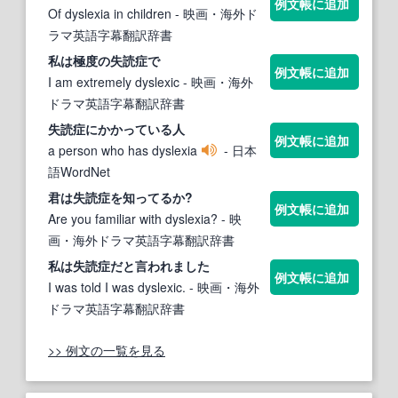
例文帳に追加
Of dyslexia in children
- 映画・海外ド
ラマ英語字幕翻訳辞書
私は極度の
失読症
で
例文帳に追加
I am extremely dyslexic
- 映画・海外
ドラマ英語字幕翻訳辞書
失読症
にかかっている人
例文帳に追加
a person who has dyslexia
- 日本
語WordNet
君は
失読症
を知ってるか?
例文帳に追加
Are you familiar with dyslexia?
- 映
画・海外ドラマ英語字幕翻訳辞書
私は
失読症
だと言われました
例文帳に追加
I was told I was dyslexic.
- 映画・海外
ドラマ英語字幕翻訳辞書
>> 例文の一覧を見る