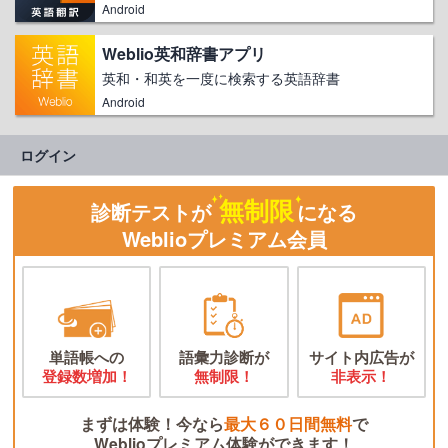
Android
Weblio英和辞書アプリ
英和・和英を一度に検索する英語辞書
Android
ログイン
無制限
診断テストが
になる
Weblioプレミアム会員
単語帳への
語彙力診断が
サイト内広告が
登録数増加！
無制限！
非表示！
まずは体験！今なら
最大６０日間無料
で
Weblioプレミアム体験ができます！