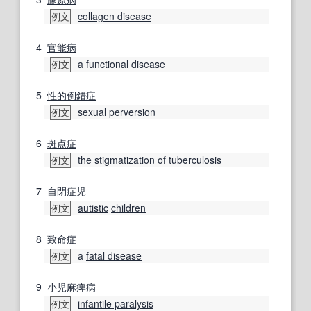
collagen disease
例文
4
官能病
a functional
disease
例文
5
性的倒錯症
sexual perversion
例文
6
斑点症
the
stigmatization
of
tuberculosis
例文
7
自閉症児
autistic
children
例文
8
致命症
a
fatal disease
例文
9
小児麻痺
病
infantile paralysis
例文