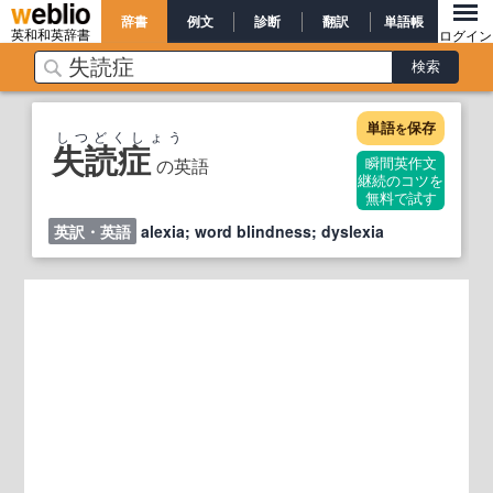
辞書
例文
診断
翻訳
単語帳
英和和英辞書
ログイン
単語
保存
を
しつどくしょう
失読症
の英語
瞬間英作文
継続のコツを
無料で試す
英訳・英語
alexia; word blindness; dyslexia