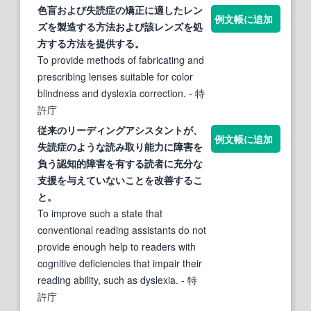
色盲および
失読症
の矯正に適したレン
例文帳に追加
ズを製造する方法および該レンズを処
方する方法を提供する。
To provide methods of fabricating and
prescribing lenses suitable for color
blindness and dyslexia correction.
- 特
許庁
従来のリーディングアシスタントが、
例文帳に追加
失読症
のような
読
み取り能力に障害を
負う認知的障害を有する
読
者に充分な
支援を与えていないことを改善するこ
と。
To improve such a state that
conventional reading assistants do not
provide enough help to readers with
cognitive deficiencies that impair their
reading ability, such as dyslexia.
- 特
許庁