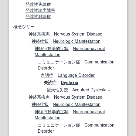
発達
性
失読症
発達
性
読字障害
発達
性
難読症
概念ツリー
神経系疾患
Nervous System Disease
神経症状
Neurologic Manifestation
神経行動学的
症状
Neurobehavioral
Manifestation
コミュニケーション
症
Communication
Disorder
言語
症
Language Disorder
失読症
Dyslexia
後天性
失読
Acquired
Dyslexia
+
神経系疾患
Nervous System Disease
神経症状
Neurologic Manifestation
神経行動学的
症状
Neurobehavioral
Manifestation
コミュニケーション
症
Communication
Disorder