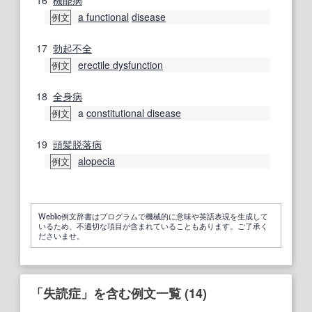
a functional
disease
例文
17
勃起不全
erectile dysfunction
例文
18
全身病
a
constitutional disease
例文
19
頭髪
脱落
病
alopecia
例文
Weblio例文辞書はプログラムで機械的に意味や英語表現を生成して
いるため、不適切な項目が含まれていることもあります。ご了承く
ださいませ。
「失読症」を含む例文一覧 (14)