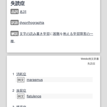
失読症
品詞
名詞
訳語
dysorthographia
解説
文字の
読み書き
学習
に
困難
を
抱える
学習障害
の一
種
。
Weblio例文辞書
失読症
1
消耗症
marasmus
例文
2
放屁
症
flatulence
例文
3
膠原病