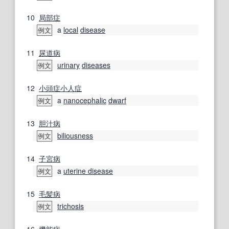
10
局部
症
a
local
disease
例文
11
尿道
病
urinary
diseases
例文
12
小頭症
小人症
a
nanocephalic
dwarf
例文
13
胆汁
病
biliousness
例文
14
子宮
病
a
uterine disease
例文
15
毛髪
病
trichosis
例文
16
機能
病