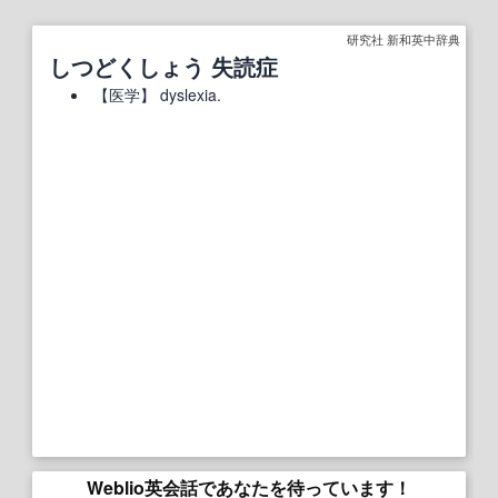
研究社 新和英中辞典
しつどくしょう 失読症
【
医学
】
dyslexia.
Weblio英会話であなたを待っています！