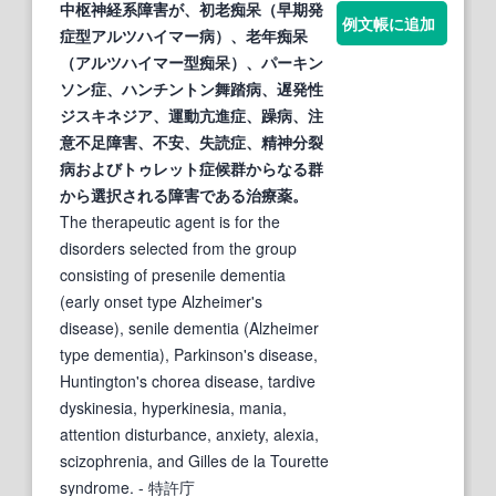
中枢神経系障害が、初老痴呆（早期発
例文帳に追加
症
型アルツハイマー病）、老年痴呆
（アルツハイマー型痴呆）、パーキン
ソン
症
、ハンチントン舞踏病、遅発性
ジスキネジア、運動亢進
症
、躁病、注
意不足障害、不安、
失読症
、精神分裂
病およびトゥレット
症
候群からなる群
から選択される障害である治療薬。
The therapeutic agent is for the
disorders selected from the group
consisting of presenile dementia
(early onset type Alzheimer's
disease), senile dementia (Alzheimer
type dementia), Parkinson's disease,
Huntington's chorea disease, tardive
dyskinesia, hyperkinesia, mania,
attention disturbance, anxiety, alexia,
scizophrenia, and Gilles de la Tourette
syndrome.
- 特許庁