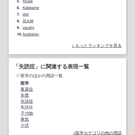
5.
house
6.
Katakame
7.
diet
8.
花火師
9.
usually
10.
Australian
もっとランキングを見る
「失読症」に関連する表現一覧
医学のほかの用語一覧
医学
夜尿症
失禁
失語症
失読症
子1fdb
寒気
小児
医学カテゴリの他の用語