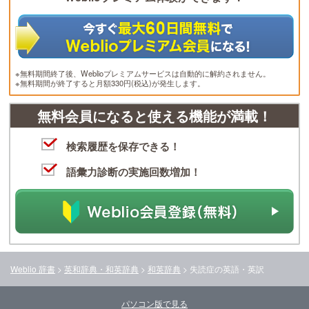
※無料期間終了後、Weblioプレミアムサービスは自動的に解約されません。
※無料期間が終了すると月額330円(税込)が発生します。
無料会員になると使える機能が満載！
検索履歴を保存できる！
語彙力診断の実施回数増加！
Weblio 辞書
>
英和辞典・和英辞典
>
和英辞典
>
失読症
の英語・英訳
パソコン版で見る