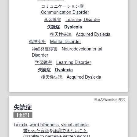
コミュニケーション
症
Communication Disorder
学習障害
Learning Disorder
失読症
Dyslexia
後天性
失読
Acquired
Dyslexia
精神疾患
Mental Disorder
神経
発達障害
Neurodevelopmental
Disorder
学習障害
Learning Disorder
失読症
Dyslexia
後天性
失読
Acquired
Dyslexia
日本語WordNet(英和)
失読症
【
名詞
】
1
alexia
,
word blindness
,
visual aphasia
書かれた
言語
を
認識
できないこと
(
inability
to
perceive
written
words
)