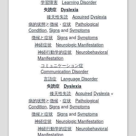
学習障害
Learning Disorder
失読症
Dyslexia
後天性
失読
Acquired
Dyslexia
病的状態
と
徴候
・
症状
Pathological
Condition
,
Signs
and
Symptoms
徴候と症状
Signs
and
Symptoms
神経症状
Neurologic Manifestation
神経行動学的
症状
Neurobehavioral
Manifestation
コミュニケーション
症
Communication Disorder
言語
症
Language Disorder
失読症
Dyslexia
後天性
失読
Acquired
Dyslexia
+
病的状態
と
徴候
・
症状
Pathological
Condition
,
Signs
and
Symptoms
徴候と症状
Signs
and
Symptoms
神経症状
Neurologic Manifestation
神経行動学的
症状
Neurobehavioral
Manifestation