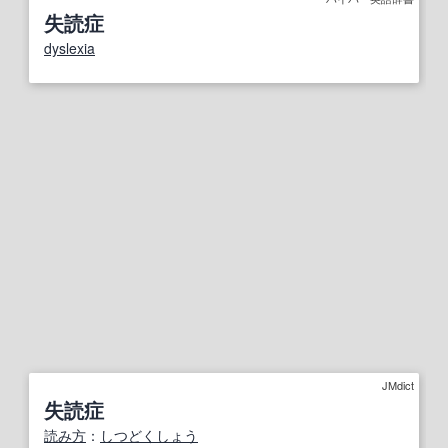
失読症
dyslexia
JMdict
失読症
読み方
：
しつどくしょう