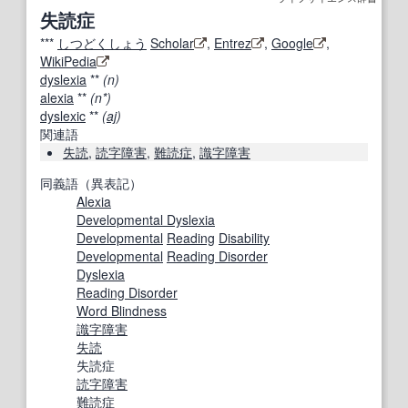
失読症
***
しつどくしょう
Scholar
,
Entrez
,
Google
,
WikiPedia
dyslexia
**
(n)
alexia
**
(n*)
dyslexic
**
(
aj
)
関連語
失読
,
読字障害
,
難読症
,
識字
障害
同義語（異表記）
Alexia
Developmental Dyslexia
Developmental
Reading
Disability
Developmental
Reading Disorder
Dyslexia
Reading Disorder
Word Blindness
識字
障害
失読
失読症
読字障害
難読症