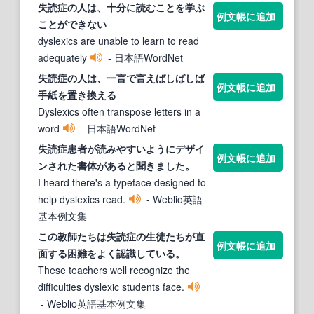
失読症
の人は、十分に
読
むことを学ぶ
例文帳に追加
ことができない
dyslexics are unable to learn to read
adequately
- 日本語WordNet
失読症
の人は、一言で言えばしばしば
例文帳に追加
手紙を置き換える
Dyslexics often transpose letters in a
word
- 日本語WordNet
失読症
患者が
読
みやすいようにデザイ
例文帳に追加
ンされた書体があると聞きました。
I heard there's a typeface designed to
help dyslexics read.
- Weblio英語
基本例文集
この教師たちは
失読症
の生徒たちが直
例文帳に追加
面する困難をよく認識している。
These teachers well recognize the
difficulties dyslexic students face.
- Weblio英語基本例文集