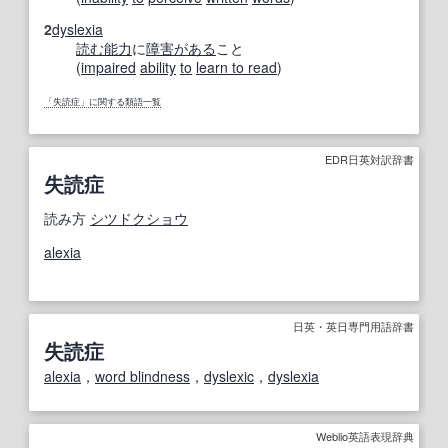
2
dyslexia
読む
能力
に
障害
がある
こと
(
impaired
ability
to
learn to read
)
「失読症」に関する類語一覧
EDR日英対訳辞書
失読症
読み方
シツドクショウ
alexia
日英・英日専門用語辞書
失読症
alexia
，
word blindness
，
dyslexic
，
dyslexia
Weblio英語表現辞典