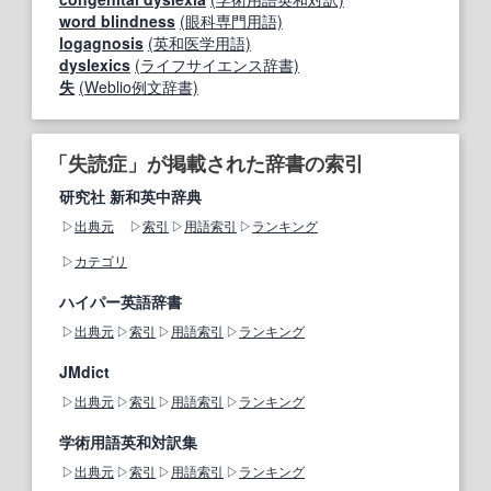
word blindness
(眼科専門用語)
logagnosis
(英和医学用語)
dyslexics
(ライフサイエンス辞書)
失
(Weblio例文辞書)
「失読症」が掲載された辞書の索引
研究社 新和英中辞典
出典元
索引
用語索引
ランキング
カテゴリ
ハイパー英語辞書
出典元
索引
用語索引
ランキング
JMdict
出典元
索引
用語索引
ランキング
学術用語英和対訳集
出典元
索引
用語索引
ランキング