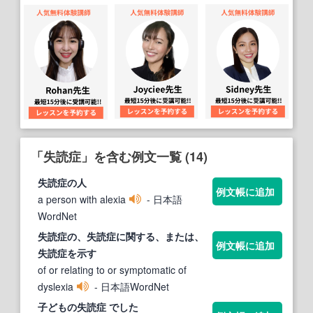
「失読症」を含む例文一覧 (14)
失読症
の人
例文帳に追加
a person with alexia
- 日本語
WordNet
失読症
の、
失読症
に関する、または、
例文帳に追加
失読症
を示す
of or relating to or symptomatic of
dyslexia
- 日本語WordNet
子どもの
失読症
でした