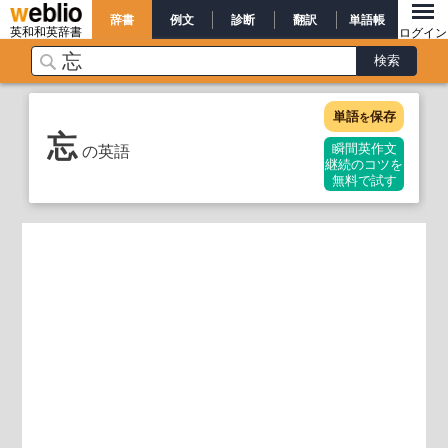
辞書
例文
診断
翻訳
単語帳
英和和英辞書
ログイン
単語
保存
を
忘
の英語
瞬間英作文
継続のコツを
無料で試す