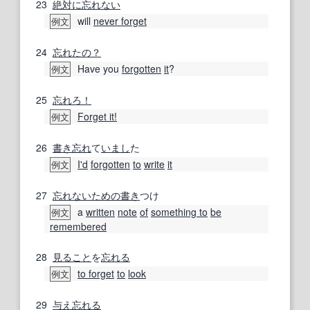
23
絶対に
忘れない
will
never forget
例文
24
忘れたの？
Have you
forgotten
it
?
例文
25
忘れろ！
Forget it!
例文
26
書き忘れ
て
いまし
た
I'd
forgotten
to
write
it
例文
27
忘れない
ための
書き
つけ
a
written
note
of
something to
be
例文
remembered
28
見ること
を
忘れる
to forget
to
look
例文
29
与え
忘れる