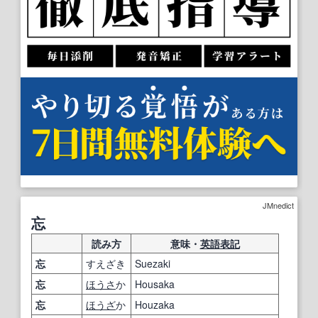
JMnedict
忘
読み方
意味・
英語表記
忘
すえざき
Suezaki
忘
ほうさ
か
Housaka
忘
ほうざ
か
Houzaka