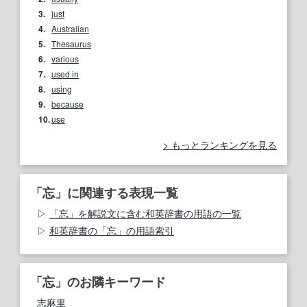
3.
just
4.
Australian
5.
Thesaurus
6.
various
7.
used in
8.
using
9.
because
10.
use
もっとランキングを見る
「忘」に関連する表現一覧
「忘」を解説文に含む和英辞書の用語の一覧
和英辞書の「忘」の用語索引
「忘」のお隣キーワード
志麻里