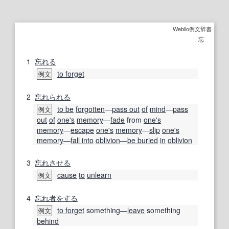
Weblio例文辞書
忘
1
忘れる
to forget
例文
2
忘れられる
to be
forgotten
―
pass out
of
mind
―
pass
例文
out
of
one's
memory
―
fade
from
one's
memory
―
escape
one's
memory
―
slip
one's
memory
―
fall into
oblivion
―
be buried
in
oblivion
3
忘れさせる
cause
to
unlearn
例文
4
忘れ
者
をする
to forget
something―
leave
something
例文
behind