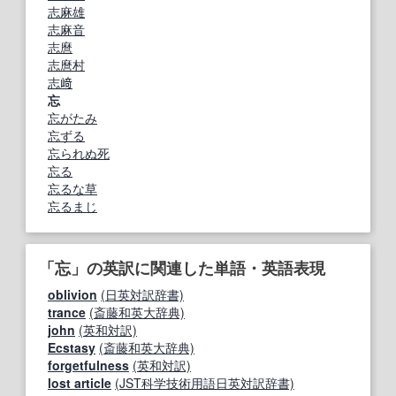
志麻雄
志麻音
志麿
志麿村
志﨑
忘
忘がたみ
忘ずる
忘られぬ死
忘る
忘るな草
忘るまじ
「忘」の英訳に関連した単語・英語表現
oblivion
(日英対訳辞書)
trance
(斎藤和英大辞典)
john
(英和対訳)
Ecstasy
(斎藤和英大辞典)
forgetfulness
(英和対訳)
lost article
(JST科学技術用語日英対訳辞書)