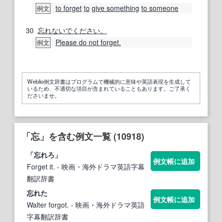
to forget
to
give something
to someone
例文
30
忘れないでください。
Please do not forget.
例文
Weblio例文辞書はプログラムで機械的に意味や英語表現を生成して
いるため、不適切な項目が含まれていることもあります。ご了承く
ださいませ。
「忘」を含む例文一覧 (10918)
「
忘
れろ」
例文帳に追加
Forget it.
- 映画・海外ドラマ英語字幕
翻訳辞書
忘
れた
例文帳に追加
Walter forgot.
- 映画・海外ドラマ英語
字幕翻訳辞書