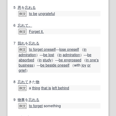
5
恩
を
忘れる
to be
ungrateful
例文
6
忘れて。
Forget it.
例文
7
我れ
を
忘れる
to forget oneself
―
lose oneself
（
in
例文
admiration
）―
be lost
（
in
admiration
）―
be
absorbed
（
in
study
）―
be engrossed
（
in one
's
business
）―
be beside oneself
（with
joy
or
grief
）
8
忘れて
きた
物
a
thing
that is
left behind
例文
9
物事
を
忘れる
to forget
something
例文