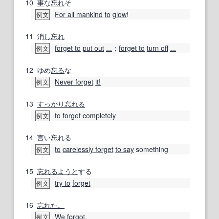
10
事
な
忘れ
そ
For all mankind
to
glow
!
例文
11
消
し忘れ
forget to
put out
...
；
forget to
turn off
...
例文
12
ゆめ
忘る
な
Never forget
it!
例文
13
すっかり忘れる
to forget
completely
例文
14
言い忘れる
to
carelessly forget
to say
something
例文
15
忘れる
ようと
する
try to
forget
例文
16
忘れた。
We
forgot.
例文