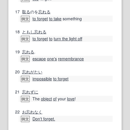
17
取る
のを
忘れる
to forget
to take
something
例文
18
ともし
忘れる
to forget
to
turn the light off
例文
19
忘れる
.
escape
one's
remembrance
例文
20
忘れがたい
impossible
to forget
例文
21
忘れずに
The
object
of
your
love
!
例文
22
お忘れなく
Don't forget.
例文