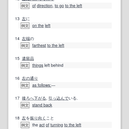
of
direction
,
to go
to the left
例文
13
左
に
on the
left
例文
14
左端
の
farthest
to the left
例文
15
遺留品
things
left behind
例文
16
左の
通り
as follows:
―
例文
17
後ろへ
下がる
,
引っ込んで
いる.
stand back
例文
18
左
を
振り向く
こと
the
act
of
turning
to the left
例文