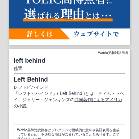
Weblio英和対訳辞書
left behind
残
置
Left Behind
レフトビハインド
『レフトビハインド』( Left Behind )とは、ティム・ラヘ
イ、ジェリー・ジェンキンズの
共同
著作
による
アメリカ
の
小説
。
Weblio英和対訳辞書はプログラムで機械的に意味や英語表現を生成
しているため、不適切な項目が含まれていることもあります。ご了
承くださいませ。