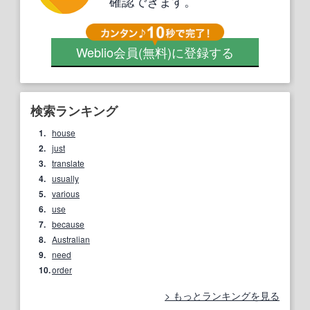
確認できます。
Weblio会員
(無料)
に登録する
検索ランキング
1.
house
2.
just
3.
translate
4.
usually
5.
various
6.
use
7.
because
8.
Australian
9.
need
10.
order
もっとランキングを見る