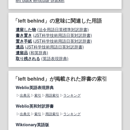
left black lenticular bracket
「left behind」の意味に関連した用語
遺留した物
(法令用語日英標準対訳辞書)
書き置き
(JST科学技術用語日英対訳辞書)
置き手紙
(JST科学技術用語日英対訳辞書)
遺品
(JST科学技術用語日英対訳辞書)
遺留品
(和英辞典)
取り残される
(英語表現辞典)
「left behind」が掲載された辞書の索引
Weblio英語表現辞典
出典元
索引
用語索引
ランキング
Weblio英和対訳辞書
出典元
索引
用語索引
ランキング
Wiktionary英語版