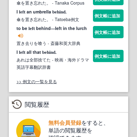
傘を置き忘れた。
- Tanaka Corpus
I
an umbrella
.
left
behind
例文帳に追加
傘を置き忘れた。
- Tatoeba例文
to be
behind―left in the lurch
left
例文帳に追加
置き去りを喰う
- 斎藤和英大辞典
I
all that
.
left
behind
例文帳に追加
あれは全部捨てた
- 映画・海外ドラマ
英語字幕翻訳辞書
>> 例文の一覧を見る
閲覧履歴
をすると、
無料会員登録
単語の閲覧履歴を