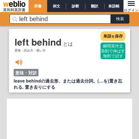
辞書
例文
診断
翻訳
単語帳
英和和英辞書
ログイン
単語
保存
を
left behind
とは
瞬間英作文
意味・読み方・使い方
添削で伸ばす
無料で試す
意味・対訳
leave behindの過去形、または過去分詞。(…を)置き忘
れる, 置き去りにする