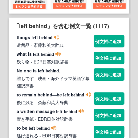
「left behind」を含む例文一覧 (1117)
things
left
behind
例文帳に追加
遺留品
- 斎藤和英大辞典
what is
left
behind
例文帳に追加
残り物
- EDR日英対訳辞書
No one is
.
left
behind
例文帳に追加
誰もです
- 映画・海外ドラマ英語字幕
翻訳辞書
to remain behind―be
left
behind
例文帳に追加
後に残る
- 斎藤和英大辞典
a written message
left
behind
例文帳に追加
置き手紙
- EDR日英対訳辞書
to be
left
behind
例文帳に追加
逃げ遅れる
- EDR日英対訳辞書