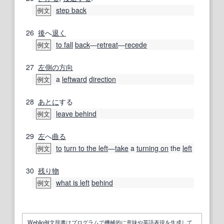
step back
例文
26
後
へ
退く
to fall
back
―
retreat
―
recede
例文
27
左側の
方向
a
leftward
direction
例文
28
あとに
する
leave behind
例文
29
左
へ
曲る
to
turn to the left
―
take
a
turning on
the
left
例文
30
残り物
what is left
behind
例文
Weblio例文辞書はプログラムで機械的に意味や英語表現を生成して