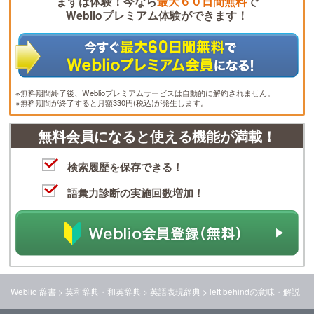
まずは体験！今なら
最大６０日間無料
で
Weblioプレミアム体験ができます！
※無料期間終了後、Weblioプレミアムサービスは自動的に解約されません。
※無料期間が終了すると月額330円(税込)が発生します。
無料会員になると使える機能が満載！
検索履歴を保存できる！
語彙力診断の実施回数増加！
Weblio 辞書
>
英和辞典・和英辞典
>
英語表現辞典
>
left behind
の意味・解説