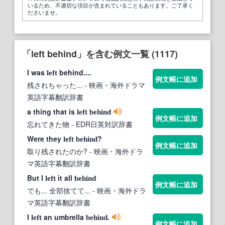
いるため、不適切な項目が含まれていることもあります。ご了承く
ださいませ。
「left behind」を含む例文一覧 (1117)
I was
behind....
left
例文帳に追加
残されちゃった...
- 映画・海外ドラマ
英語字幕翻訳辞書
a thing that is
left
behind
例文帳に追加
忘れてきた物
- EDR日英対訳辞書
Were they
?
left
behind
例文帳に追加
取り残されたのか?
- 映画・海外ドラ
マ英語字幕翻訳辞書
But I
it all
left
behind
例文帳に追加
でも... 全部捨てて...
- 映画・海外ドラ
マ英語字幕翻訳辞書
I
an umbrella
.
left
behind
例文帳に追加