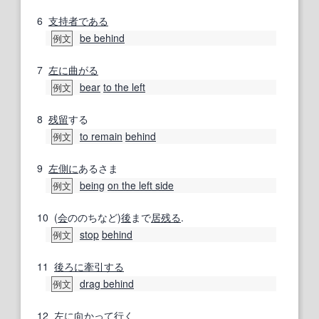
6
支持者
である
be behind
例文
7
左に曲がる
bear
to the left
例文
8
残留
する
to remain
behind
例文
9
左側に
あるさま
being
on the left side
例文
10
(
会
ののちなど)
後
まで
居残る
.
stop
behind
例文
11
後ろに
牽引する
drag behind
例文
12
左に向かって
行く