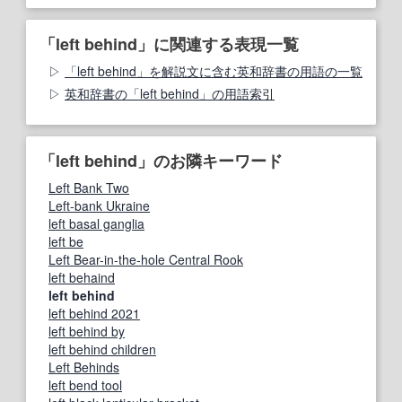
「left behind」に関連する表現一覧
「left behind」を解説文に含む英和辞書の用語の一覧
英和辞書の「left behind」の用語索引
「left behind」のお隣キーワード
Left Bank Two
Left-bank Ukraine
left basal ganglia
left be
Left Bear-in-the-hole Central Rook
left behaind
left behind
left behind 2021
left behind by
left behind children
Left Behinds
left bend tool