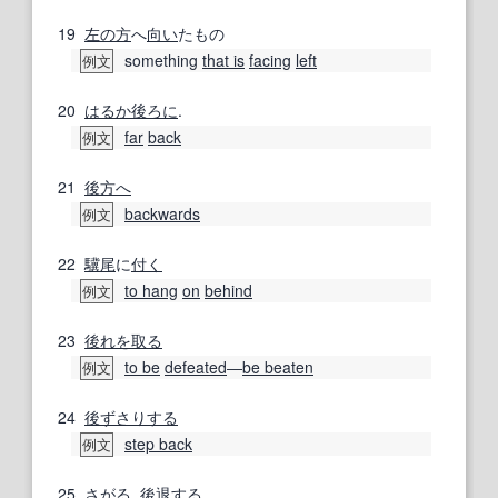
19
左の
方
へ
向い
たもの
something
that is
facing
left
例文
20
はるか
後ろに
.
far
back
例文
21
後方へ
backwards
例文
22
驥尾
に
付く
to hang
on
behind
例文
23
後れを取る
to be
defeated
―
be beaten
例文
24
後ずさりする
step back
例文
25
さがる
,
後退する
.