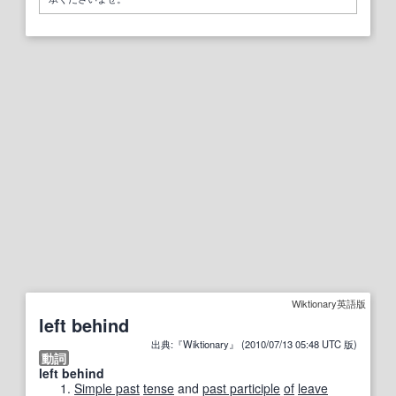
Wiktionary英語版
left behind
出典:『Wiktionary』 (2010/07/13 05:48 UTC 版)
動詞
left behind
Simple past
tense
and
past participle
of
leave