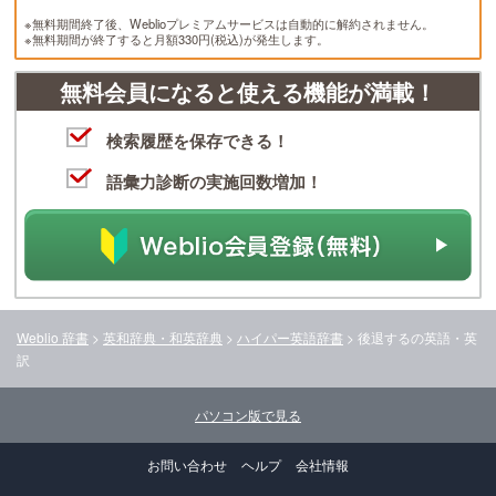
※無料期間終了後、Weblioプレミアムサービスは自動的に解約されません。
※無料期間が終了すると月額330円(税込)が発生します。
無料会員になると使える機能が満載！
検索履歴を保存できる！
語彙力診断の実施回数増加！
Weblio 辞書
>
英和辞典・和英辞典
>
ハイパー英語辞書
>
後退する
の英語・英
訳
パソコン版で見る
お問い合わせ
ヘルプ
会社情報