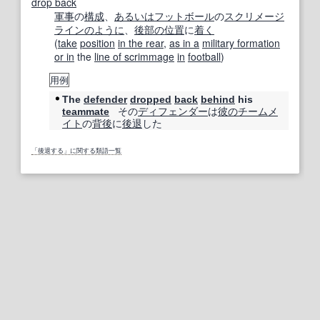
drop back
軍事
の
構成
、
あるいは
フットボール
の
スクリメージ
ライン
のように
、
後部の
位置
に
着く
(
take
position
in the rear
,
as in a
military formation
or in
the
line of scrimmage
in
football
)
用例
The
defender
dropped
back
behind
his
その
ディフェンダー
は
彼の
チームメ
teammate
イト
の
背後
に
後退
した
「後退する」に関する類語一覧