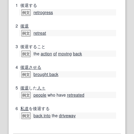
1
後退する
retrogress
例文
2
後退
retreat
例文
3
後退すること
the
action
of
moving
back
例文
4
後退させる
brought back
例文
5
後退
した
人々
people
who have
retreated
例文
6
私道
を後退する
back into
the
driveway
例文