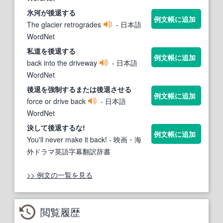
氷河が
後退する
例文帳に追加
The glacier retrogrades
- 日本語
WordNet
私道を
後退する
例文帳に追加
back into the driveway
- 日本語
WordNet
後退
を強制
する
または
後退
させる
例文帳に追加
force or drive back
- 日本語
WordNet
決して
後退する
な!
例文帳に追加
You'll never make it back!
- 映画・海
外ドラマ英語字幕翻訳辞書
>> 例文の一覧を見る
閲覧履歴