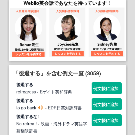
Weblio英会話であなたを待っています！
「後退する」を含む例文一覧 (3059)
後退する
例文帳に追加
retrogress
- Eゲイト英和辞典
後退する
例文帳に追加
to go back
- EDR日英対訳辞書
後退する
な!
例文帳に追加
No retreat!
- 映画・海外ドラマ英語字
幕翻訳辞書