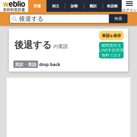
辞書
例文
診断
翻訳
単語帳
英和和英辞書
ログイン
単語
保存
を
後退する
の英語
瞬間英作文
LINE学習管理
無料で試す
英訳・英語
drop back