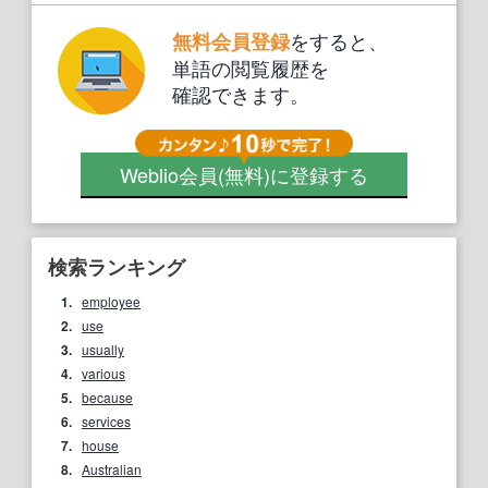
をすると、
無料会員登録
単語の閲覧履歴を
確認できます。
Weblio会員
(無料)
に登録する
検索ランキング
1.
employee
2.
use
3.
usually
4.
various
5.
because
6.
services
7.
house
8.
Australian