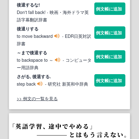
後退する
な!
例文帳に追加
Don't fall back!
- 映画・海外ドラマ英
語字幕翻訳辞書
後退
り
する
例文帳に追加
to move backward
- EDR日英対訳
辞書
～まで
後退する
例文帳に追加
to backspace to ～
- コンピュータ
ー用語辞典
さがる,
後退する
.
例文帳に追加
step back
- 研究社 新英和中辞典
>> 例文の一覧を見る