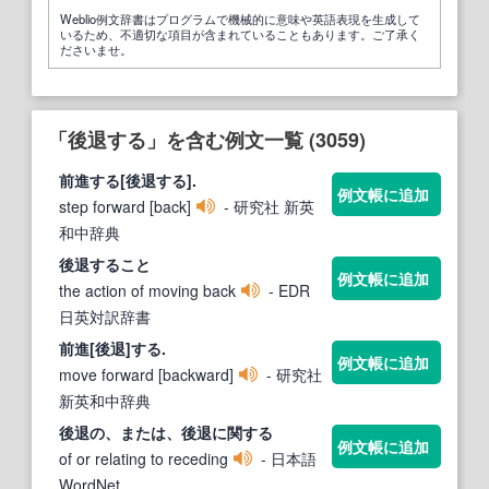
Weblio例文辞書はプログラムで機械的に意味や英語表現を生成して
いるため、不適切な項目が含まれていることもあります。ご了承く
ださいませ。
「後退する」を含む例文一覧 (3059)
前進
する
[
後退する
].
例文帳に追加
step forward [back]
- 研究社 新英
和中辞典
後退する
こと
例文帳に追加
the action of moving back
- EDR
日英対訳辞書
前進[
後退
]
する
.
例文帳に追加
move forward [backward]
- 研究社
新英和中辞典
後退
の、または、
後退
に関
する
例文帳に追加
of or relating to receding
- 日本語
WordNet