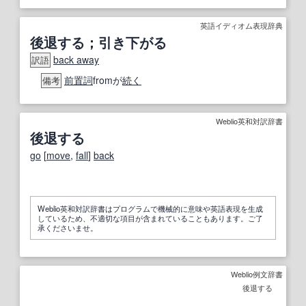
英語イディオム表現辞典
後退する；引き下がる
back away
訳語
前置詞
fromが
続く
備考
Weblio英和対訳辞書
後退する
go
[
move
,
fall
]
back
Weblio英和対訳辞書はプログラムで機械的に意味や英語表現を生成
しているため、不適切な項目が含まれていることもあります。ご了
承くださいませ。
Weblio例文辞書
後退する