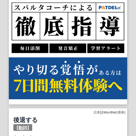
日本語WordNet(英和)
後退する
【
動詞
】