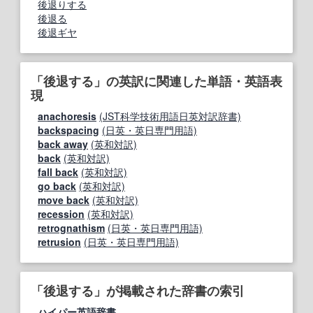
後退りする
後退る
後退ギヤ
「後退する」の英訳に関連した単語・英語表
現
anachoresis
(JST科学技術用語日英対訳辞書)
backspacing
(日英・英日専門用語)
back away
(英和対訳)
back
(英和対訳)
fall back
(英和対訳)
go back
(英和対訳)
move back
(英和対訳)
recession
(英和対訳)
retrognathism
(日英・英日専門用語)
retrusion
(日英・英日専門用語)
「後退する」が掲載された辞書の索引
ハイパー英語辞書