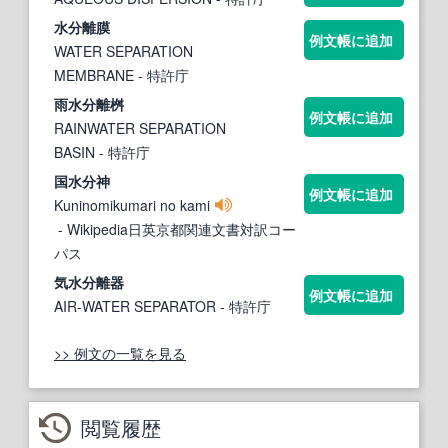
水分
離膜
例文帳に追加
WATER SEPARATION
MEMBRANE
- 特許庁
雨
水分
離桝
例文帳に追加
RAINWATER SEPARATION
BASIN
- 特許庁
国
水分
神
例文帳に追加
Kuninomikumari no kami
- Wikipedia日英京都関連文書対訳コー
パス
気
水分
離器
例文帳に追加
AIR-WATER SEPARATOR
- 特許庁
>> 例文の一覧を見る
閲覧履歴