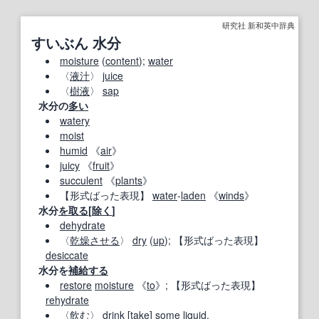
研究社 新和英中辞典
すいぶん 水分
moisture
(
content
);
water
〈
液汁
〉
juice
〈
樹液
〉
sap
水分の
多い
watery
moist
humid
《
air
》
juicy
《
fruit
》
succulent
《
plants
》
【形式ばった表現】
water
‐
laden
《
winds
》
水分
を取る
[
除く
]
dehydrate
〈
乾燥させる
〉
dry
(
up
);
【形式ばった表現】
desiccate
水分を
補給する
restore
moisture
《
to
》;
【形式ばった表現】
rehydrate
〈
飲む
〉
drink
[
take
] some liquid.