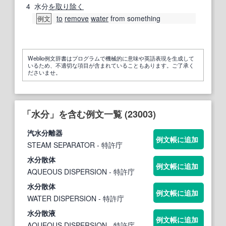
4
水分
を取り除く
to
remove
water
from something
例文
Weblio例文辞書はプログラムで機械的に意味や英語表現を生成して
いるため、不適切な項目が含まれていることもあります。ご了承く
ださいませ。
「水分」を含む例文一覧 (23003)
汽
水分
離器
例文帳に追加
STEAM SEPARATOR
- 特許庁
水分
散体
例文帳に追加
AQUEOUS DISPERSION
- 特許庁
水分
散体
例文帳に追加
WATER DISPERSION
- 特許庁
水分
散液
例文帳に追加
AQUEOUS DISPERSION
- 特許庁