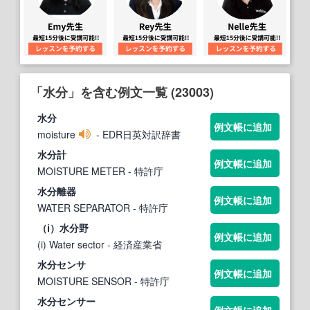
「水分」を含む例文一覧 (23003)
水分
例文帳に追加
moisture
- EDR日英対訳辞書
水分
計
例文帳に追加
MOISTURE METER
- 特許庁
水分
離器
例文帳に追加
WATER SEPARATOR
- 特許庁
（ⅰ）
水分
野
例文帳に追加
(i) Water sector
- 経済産業省
水分
センサ
例文帳に追加
MOISTURE SENSOR
- 特許庁
水分
センサー
例文帳に追加