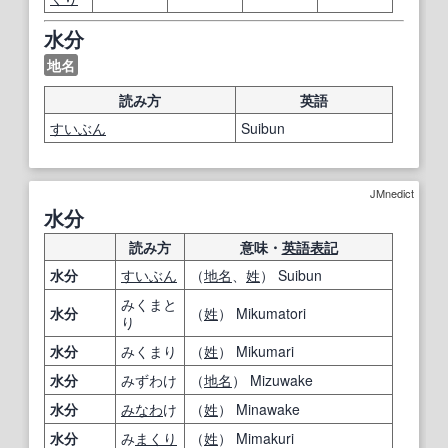
水分
地名
読み方
英語
すいぶん
Suibun
JMnedict
水分
読み方
意味・
英語表記
水分
すいぶん
（
地名
、
姓
） Suibun
みくまと
水分
（
姓
） Mikumatori
り
水分
みくまり
（
姓
） Mikumari
水分
みずわけ
（
地名
） Mizuwake
水分
みなわ
け
（
姓
） Minawake
水分
み
まくり
（
姓
） Mimakuri