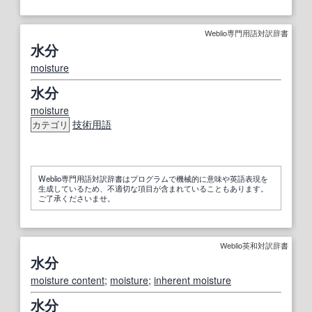
Weblio専門用語対訳辞書
水分
moisture
水分
moisture
技術用語
カテゴリ
Weblio専門用語対訳辞書はプログラムで機械的に意味や英語表現を
生成しているため、不適切な項目が含まれていることもあります。
ご了承くださいませ。
Weblio英和対訳辞書
水分
moisture content
;
moisture
;
inherent moisture
水分