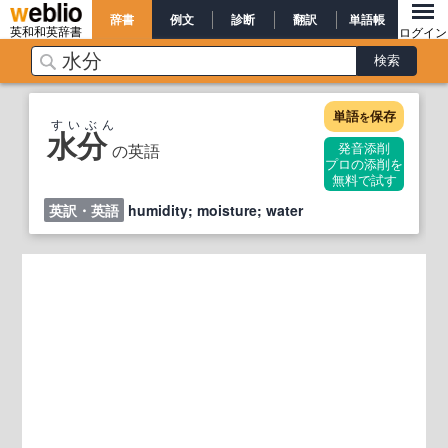
辞書
例文
診断
翻訳
単語帳
英和和英辞書
ログイン
単語
保存
を
すいぶん
水分
の英語
発音添削
プロの添削を
無料で試す
英訳・英語
humidity; moisture; water