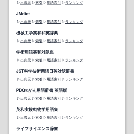
出典元
索引
用語索引
ランキング
JMdict
出典元
索引
用語索引
ランキング
機械工学英和和英辞典
出典元
索引
用語索引
ランキング
学術用語英和対訳集
出典元
索引
用語索引
ランキング
JST科学技術用語日英対訳辞書
出典元
索引
用語索引
ランキング
PDQ®がん用語辞書 英語版
出典元
索引
用語索引
ランキング
英和実験動物学用語集
出典元
索引
用語索引
ランキング
ライフサイエンス辞書