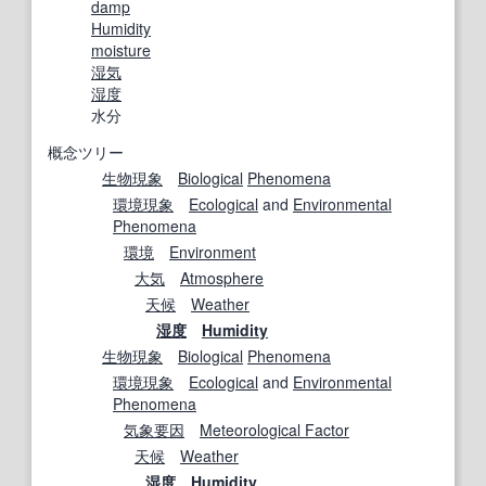
damp
Humidity
moisture
湿気
湿度
水分
概念ツリー
生物現象
Biological
Phenomena
環境
現象
Ecological
and
Environmental
Phenomena
環境
Environment
大気
Atmosphere
天候
Weather
湿度
Humidity
生物現象
Biological
Phenomena
環境
現象
Ecological
and
Environmental
Phenomena
気象要因
Meteorological Factor
天候
Weather
湿度
Humidity