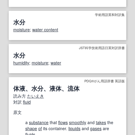
学術用語英和対訳集
水分
moisture
;
water content
JST科学技術用語日英対訳辞書
水分
humidity
;
moisture
;
water
PDQ®がん用語辞書 英語版
体液、水分、液体、流体
読み方
たいえき
対訳
fluid
原文
a
substance
that
flows
smoothly
and
takes
the
shape
of
its container.
liquids
and
gases
are
fluids.