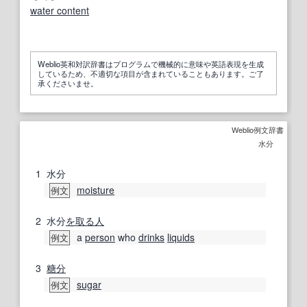
water content
Weblio英和対訳辞書はプログラムで機械的に意味や英語表現を生成
しているため、不適切な項目が含まれていることもあります。ご了
承くださいませ。
Weblio例文辞書
水分
1
水分
moisture
例文
2
水分
を取る
人
a
person
who
drinks
liquids
例文
3
糖分
sugar
例文