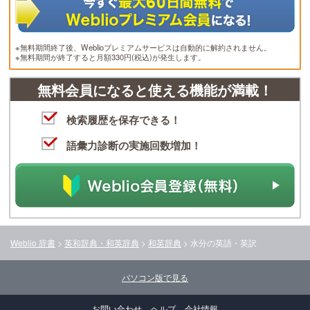
※無料期間終了後、Weblioプレミアムサービスは自動的に解約されません。
※無料期間が終了すると月額330円(税込)が発生します。
無料会員になると使える機能が満載！
検索履歴を保存できる！
語彙力診断の実施回数増加！
Weblio 辞書
>
英和辞典・和英辞典
>
和英辞典
>
水分
の英語・英訳
パソコン版で見る
お問い合わせ
ヘルプ
会社情報