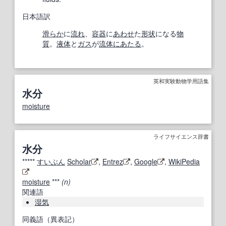
日本語訳
滑らか
に
流れ
、
容器
に
あわせ
た
形状
になる
物
質
。
液体
と
ガス
が
流体
にあたる
。
英和実験動物学用語集
水分
moisture
ライフサイエンス辞書
水分
*****
すいぶん
Scholar
,
Entrez
,
Google
,
WikiPedia
moisture
***
(n)
関連語
湿気
同義語（異表記）