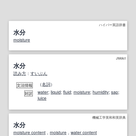
ハイパー英語辞書
水分
moisture
JMdict
水分
読み方
：
すいぶん
（
名詞
）
文法情報
water
;
liquid
;
fluid
;
moisture
;
humidity
;
sap
;
対訳
juice
機械工学英和和英辞典
水分
moisture content
，
moisture
，
water content