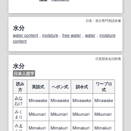
日英・英日専門用語辞書
水分
water content
，
moisture
，
free water
，
water
，
moisture
content
日英固有名詞辞典
水分
日本人苗字
読み
ワープロ
英語式
ヘボン式
訓令式
方
式
みな
Minawake
Minawake
Minawake
Minawake
わ
け
みく
Mikumari
Mikumari
Mikumari
Mikumari
まり
み
ま
Mimakuri
Mimakuri
Mimakuri
Mimakuri
くり