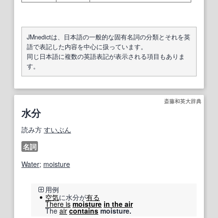
JMnedictは、日本語の一般的な固有名詞の分類とそれを英
語で表記した内容を中心に扱っています。
同じ日本語に複数の英語表記が表示される項目もありま
す。
斎藤和英大辞典
水分
読み方
すいぶん
名詞
Water
;
moisture
用例
空気
に水分が
有る
There is
moisture
in the air
The
air
contains
moisture.