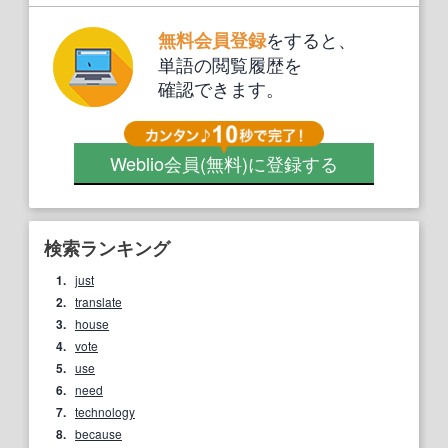
をすると、
無料会員登録
単語の閲覧履歴を
確認できます。
Weblio会員
(無料)
に登録する
検索ランキング
1.
just
2.
translate
3.
house
4.
vote
5.
use
6.
need
7.
technology
8.
because