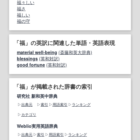
福々しい
福さ
福しい
福の守
「福」の英訳に関連した単語・英語表現
material well-being
(斎藤和英大辞典)
blessings
(英和対訳)
good fortune
(英和対訳)
「福」が掲載された辞書の索引
研究社 新和英中辞典
出典元
索引
用語索引
ランキング
カテゴリ
Weblio実用英語辞典
出典元
索引
用語索引
ランキング