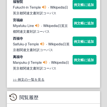
福
智院
例文帳に追加
Fukuchi-in Temple
- Wikipedia日
英京都関連文書対訳コーパス
宮
福
線
例文帳に追加
Miyafuku Line
- Wikipedia日英京
都関連文書対訳コーパス
西
福
寺
例文帳に追加
Saifuku-ji Temple
- Wikipedia日英
京都関連文書対訳コーパス
萬
福
寺
例文帳に追加
Manpuku-ji Temple
- Wikipedia日
英京都関連文書対訳コーパス
>> 例文の一覧を見る
閲覧履歴