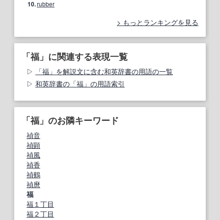
10.
rubber
もっとランキングを見る
「福」に関連する表現一覧
「福」を解説文に含む和英辞書の用語の一覧
和英辞書の「福」の用語索引
「福」のお隣キーワード
禎音
禎顕
禎風
禎香
禎鶴
禎麿
福
福１丁目
福２丁目