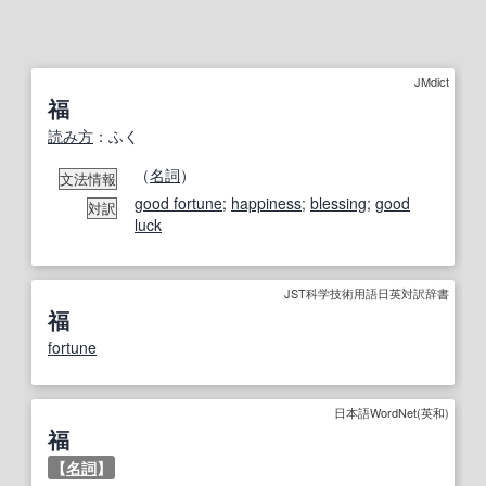
JMdict
福
読み方
：ふく
（
名詞
）
文法情報
good fortune
;
happiness
;
blessing
;
good
対訳
luck
JST科学技術用語日英対訳辞書
福
fortune
日本語WordNet(英和)
福
【
名詞
】