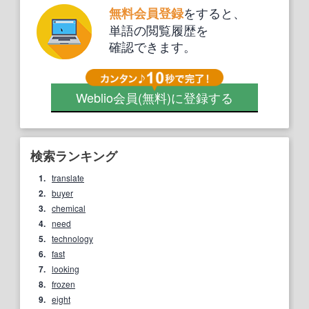
をすると、
無料会員登録
単語の閲覧履歴を
確認できます。
Weblio会員
(無料)
に登録する
検索ランキング
1.
translate
2.
buyer
3.
chemical
4.
need
5.
technology
6.
fast
7.
looking
8.
frozen
9.
eight