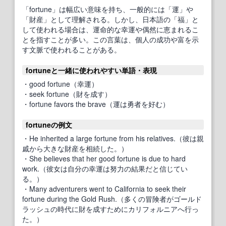
「fortune」は幅広い意味を持ち、一般的には「運」や
「財産」として理解される。しかし、日本語の「福」と
して使われる場合は、運命的な幸運や偶然に恵まれるこ
とを指すことが多い。この言葉は、個人の成功や富を示
す文脈で使われることがある。
fortuneと一緒に使われやすい単語・表現
・good fortune（幸運）
・seek fortune（財を成す）
・fortune favors the brave（運は勇者を好む）
fortuneの例文
・He inherited a large fortune from his relatives.（彼は親
戚から大きな財産を相続した。）
・She believes that her good fortune is due to hard
work.（彼女は自分の幸運は努力の結果だと信じてい
る。）
・Many adventurers went to California to seek their
fortune during the Gold Rush.（多くの冒険者がゴールド
ラッシュの時代に財を成すためにカリフォルニアへ行っ
た。）