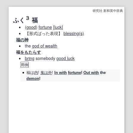
研究社 新和英中辞典
３
ふく
福
(
good
)
fortune
[
luck
]
【形式ばった表現】
blessing
(s)
福の神
the
god of wealth
福
をもたらす
bring
somebody
good luck
用例
福
は
内
!
鬼は外
!
In with
fortune
!
Out with
the
demon
!