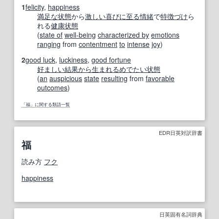
1
felicity
,
happiness
満足な
状態
から
激しい
喜び
に至る
情緒
で
特徴づけ
ら
れる
健康状態
(
state of
well-being
characterized by
emotions
ranging
from
contentment
to
intense
joy
)
2
good luck
,
luckiness
,
good fortune
好ましい
結果から
生まれる
めでたい
状態
(
an
auspicious
state
resulting
from
favorable
outcomes
)
「福」に関する類語一覧
EDR日英対訳辞書
福
読み方
フク
happiness
日英固有名詞辞典