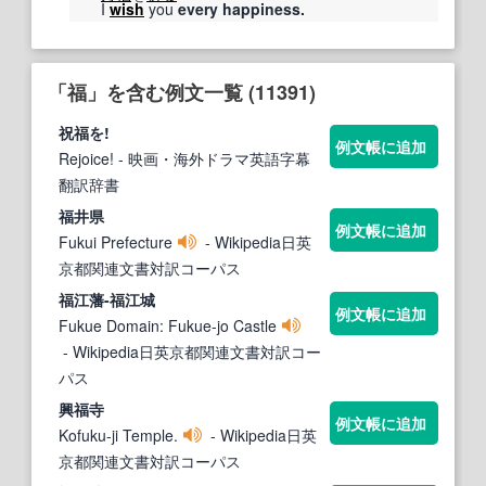
I
wish
you
every happiness.
「福」を含む例文一覧 (11391)
祝
福
を!
例文帳に追加
Rejoice!
- 映画・海外ドラマ英語字幕
翻訳辞書
福
井県
例文帳に追加
Fukui Prefecture
- Wikipedia日英
京都関連文書対訳コーパス
福
江藩-
福
江城
例文帳に追加
Fukue Domain: Fukue-jo Castle
- Wikipedia日英京都関連文書対訳コー
パス
興
福
寺
例文帳に追加
Kofuku-ji Temple.
- Wikipedia日英
京都関連文書対訳コーパス