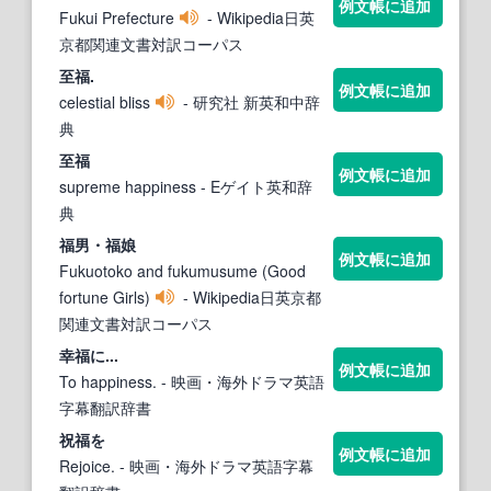
例文帳に追加
Fukui Prefecture
- Wikipedia日英
京都関連文書対訳コーパス
至
福
.
例文帳に追加
celestial bliss
- 研究社 新英和中辞
典
至
福
例文帳に追加
supreme happiness
- Eゲイト英和辞
典
福
男・
福
娘
例文帳に追加
Fukuotoko and fukumusume (Good
fortune Girls)
- Wikipedia日英京都
関連文書対訳コーパス
幸
福
に...
例文帳に追加
To happiness.
- 映画・海外ドラマ英語
字幕翻訳辞書
祝
福
を
例文帳に追加
Rejoice.
- 映画・海外ドラマ英語字幕