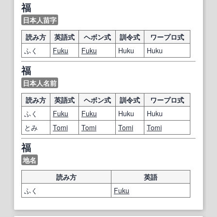
福
日本人苗字
読み方
英語式
ヘボン式
訓令式
ワープロ式
ふく
Fuku
Fuku
Huku
Huku
福
日本人名前
読み方
英語式
ヘボン式
訓令式
ワープロ式
ふく
Fuku
Fuku
Huku
Huku
とみ
Tomi
Tomi
Tomi
Tomi
福
地名
読み方
英語
ふく
Fuku