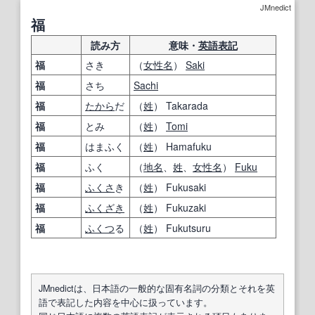
JMnedict
福
読み方
意味・
英語表記
福
さき
（
女性名
）
Saki
福
さち
Sachi
福
たから
だ
（
姓
） Takarada
福
とみ
（
姓
）
Tomi
福
はまふく
（
姓
） Hamafuku
福
ふく
（
地名
、
姓
、
女性名
）
Fuku
福
ふくさ
き
（
姓
） Fukusaki
福
ふくざき
（
姓
） Fukuzaki
福
ふくつ
る
（
姓
） Fukutsuru
JMnedictは、日本語の一般的な固有名詞の分類とそれを英
語で表記した内容を中心に扱っています。