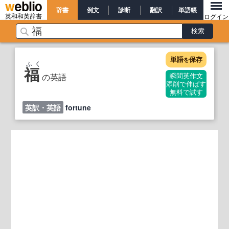
辞書
例文
診断
翻訳
単語帳
英和和英辞書
ログイン
単語
保存
を
ふく
福
の英語
瞬間英作文
添削で伸ばす
無料で試す
英訳・英語
fortune