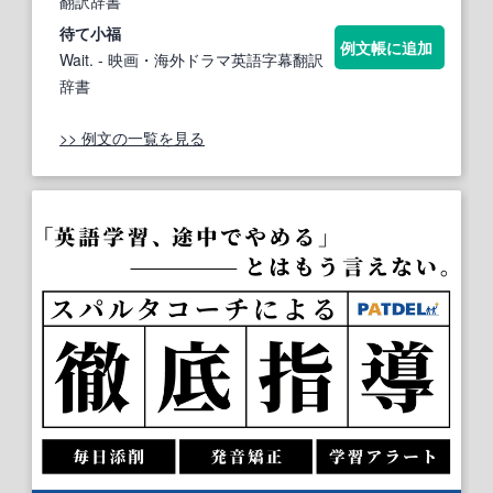
翻訳辞書
待て小
福
例文帳に追加
Wait.
- 映画・海外ドラマ英語字幕翻訳
辞書
>> 例文の一覧を見る