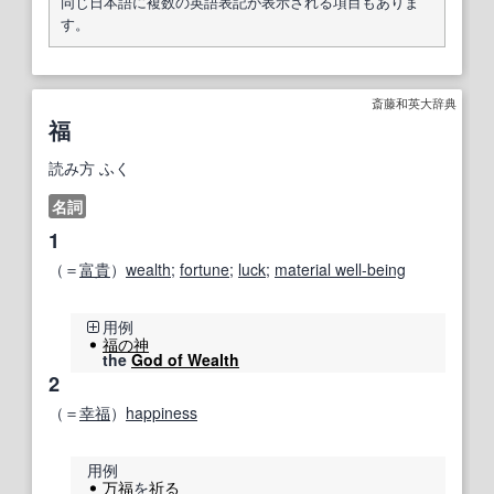
同じ日本語に複数の英語表記が表示される項目もありま
す。
斎藤和英大辞典
福
読み方
ふく
名詞
1
（＝
富貴
）
wealth
;
fortune
;
luck
;
material well-being
用例
福の神
the
God of Wealth
2
（＝
幸福
）
happiness
用例
万福
を
祈る