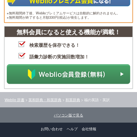
※無料期間終了後、Weblioプレミアムサービスは自動的に解約されません。
※無料期間が終了すると月額330円(税込)が発生します。
無料会員になると使える機能が満載！
検索履歴を保存できる！
語彙力診断の実施回数増加！
Weblio 辞書
>
英和辞典・和英辞典
>
和英辞典
>
福
の英語・英訳
パソコン版で見る
お問い合わせ
ヘルプ
会社情報