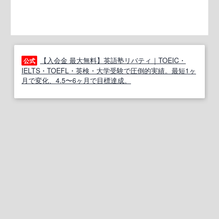
【入会金 最大無料】英語塾リバティ｜TOEIC・
公式
IELTS・TOEFL・英検・大学受験で圧倒的実績。最短1ヶ
月で変化、4.5〜6ヶ月で目標達成。