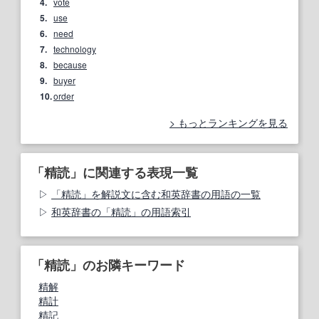
4.
vote
5.
use
6.
need
7.
technology
8.
because
9.
buyer
10.
order
もっとランキングを見る
「精読」に関連する表現一覧
「精読」を解説文に含む和英辞書の用語の一覧
和英辞書の「精読」の用語索引
「精読」のお隣キーワード
精解
精計
精記