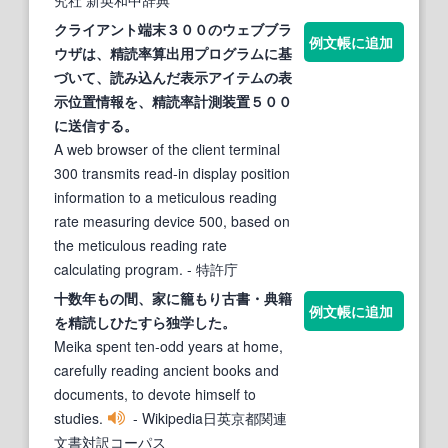
究社 新英和中辞典
クライアント端末３００のウェブブラ
例文帳に追加
ウザは、
精読
率算出用プログラムに基
づいて、読み込んだ表示アイテムの表
示位置情報を、
精読
率計測装置５００
に送信する。
A web browser of the client terminal
300 transmits read-in display position
information to a meticulous reading
rate measuring device 500, based on
the meticulous reading rate
calculating program.
- 特許庁
十数年もの間、家に籠もり古書・典籍
例文帳に追加
を
精読
しひたすら独学した。
Meika spent ten-odd years at home,
carefully reading ancient books and
documents, to devote himself to
studies.
- Wikipedia日英京都関連
文書対訳コーパス