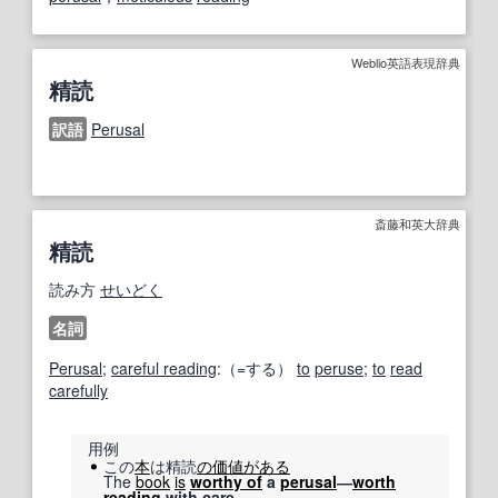
Weblio英語表現辞典
精読
訳語
Perusal
斎藤和英大辞典
精読
読み方
せいどく
名詞
Perusal
;
careful reading
:（=する）
to
peruse
;
to
read
carefully
用例
この
本
は精読
の価値がある
The
book
is
worthy of
a
perusal
―
worth
reading
with care.