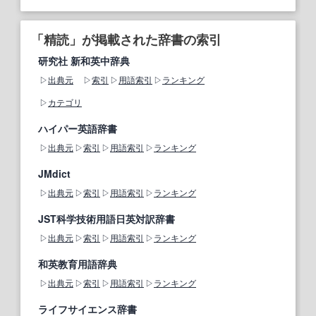
「精読」が掲載された辞書の索引
研究社 新和英中辞典
出典元
索引
用語索引
ランキング
カテゴリ
ハイパー英語辞書
出典元
索引
用語索引
ランキング
JMdict
出典元
索引
用語索引
ランキング
JST科学技術用語日英対訳辞書
出典元
索引
用語索引
ランキング
和英教育用語辞典
出典元
索引
用語索引
ランキング
ライフサイエンス辞書