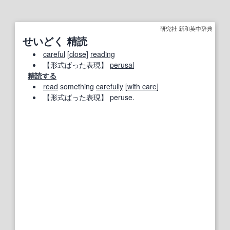
研究社 新和英中辞典
せいどく 精読
careful
[
close
]
reading
【形式ばった表現】
perusal
精読する
read
something
carefully
[
with care
]
【形式ばった表現】
peruse.