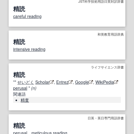
JST科学技術用語日英対訳辞書
精読
careful reading
和英教育用語辞典
精読
intensive reading
ライフサイエンス辞書
精読
**
せいどく
Scholar
,
Entrez
,
Google
,
WikiPedia
perusal
*
(n)
関連語
精査
日英・英日専門用語辞書
精読
perusal
，
meticulous
reading