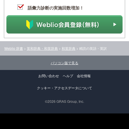
語彙力診断の実施回数増加！
Weblio 辞書
>
英和辞典・和英辞典
>
和英辞典
>
精読
の英語・英訳
パソコン版で見る
お問い合わせ
ヘルプ
会社情報
クッキー・アクセスデータについて
©2026 GRAS Group, Inc.