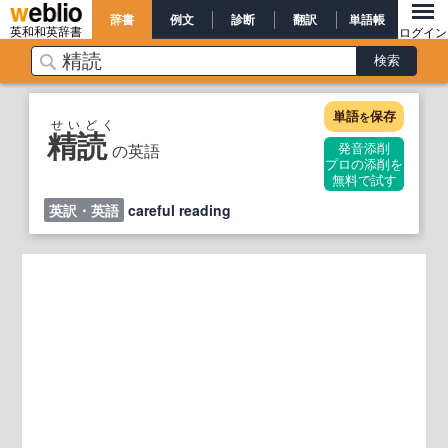
辞書
例文
診断
翻訳
単語帳
英和和英辞書
ログイン
単語
保存
を
せいどく
精読
の英語
発音添削
プロの添削を
無料で試す
英訳・英語
careful reading