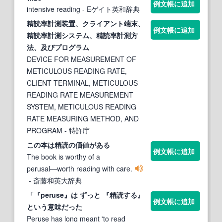
例文帳に追加
intensive reading
- Eゲイト英和辞典
精読
率計測装置、クライアント端末、
例文帳に追加
精読
率計測システム、
精読
率計測方
法、及びプログラム
DEVICE FOR MEASUREMENT OF
METICULOUS READING RATE,
CLIENT TERMINAL, METICULOUS
READING RATE MEASUREMENT
SYSTEM, METICULOUS READING
RATE MEASURING METHOD, AND
PROGRAM
- 特許庁
この本は
精読
の価値がある
例文帳に追加
The book is worthy of a
perusal―worth reading with care.
- 斎藤和英大辞典
「『peruse』は ずっと 『
精読
する』
例文帳に追加
という意味だった
Peruse has long meant 'to read