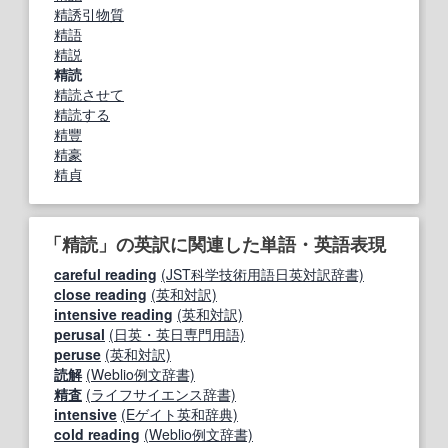
精誘引物質
精語
精説
精読
精読させて
精読する
精豐
精豪
精貞
「精読」の英訳に関連した単語・英語表現
careful reading
(JST科学技術用語日英対訳辞書)
close reading
(英和対訳)
intensive reading
(英和対訳)
perusal
(日英・英日専門用語)
peruse
(英和対訳)
読解
(Weblio例文辞書)
精査
(ライフサイエンス辞書)
intensive
(Eゲイト英和辞典)
cold reading
(Weblio例文辞書)