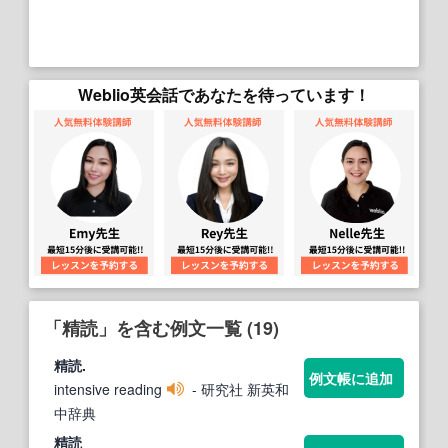
Weblio英会話であなたを待っています！
「精読」を含む例文一覧 (19)
精読
.
例文帳に追加
intensive reading
- 研究社 新英和
中辞典
精読