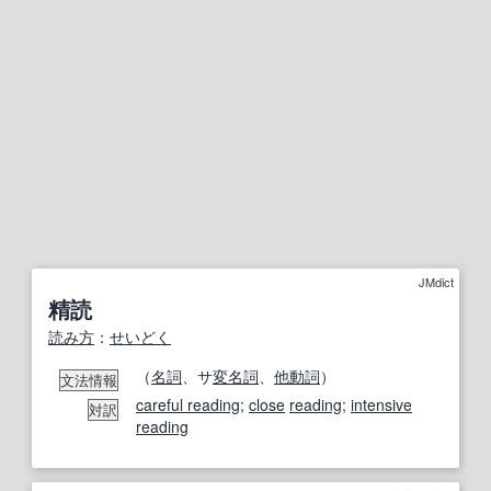
JMdict
精読
読み方
：
せいどく
（
名詞
、サ
変名
詞
、
他動詞
）
文法情報
careful reading
;
close
reading
;
intensive
対訳
reading