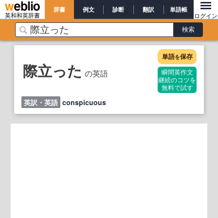
辞書
例文
診断
翻訳
単語帳
英和和英辞書
ログイン
単語
保存
を
際立った
の英語
瞬間英作文
継続のコツを
無料で試す
英訳・英語
conspicuous