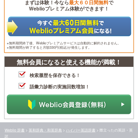
まずは体験！今なら
最大６０日間無料
で
Weblioプレミアム体験ができます！
※無料期間終了後、Weblioプレミアムサービスは自動的に解約されません。
※無料期間が終了すると月額330円(税込)が発生します。
無料会員になると使える機能が満載！
検索履歴を保存できる！
語彙力診断の実施回数増加！
Weblio 辞書
>
英和辞典・和英辞典
>
ハイパー英語辞書
>
際立った
の英語・英
訳