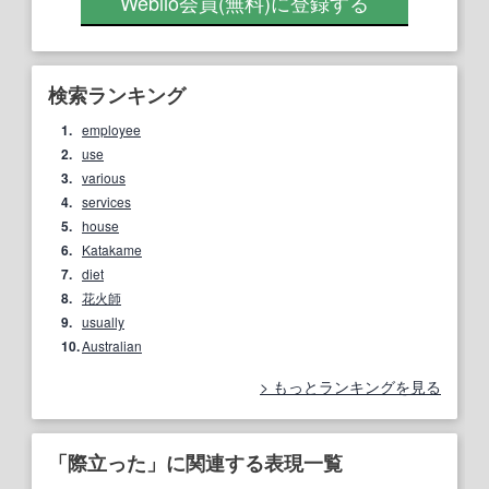
Weblio会員
(無料)
に登録する
検索ランキング
1.
employee
2.
use
3.
various
4.
services
5.
house
6.
Katakame
7.
diet
8.
花火師
9.
usually
10.
Australian
もっとランキングを見る
「際立った」に関連する表現一覧