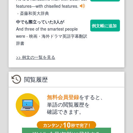
features―with chiselled features.
- 斎藤和英大辞典
中でも
際立っ
ていた3人が
例文帳に追加
And three of the smartest people
were
- 映画・海外ドラマ英語字幕翻訳
辞書
>> 例文の一覧を見る
閲覧履歴
をすると、
無料会員登録
単語の閲覧履歴を
確認できます。