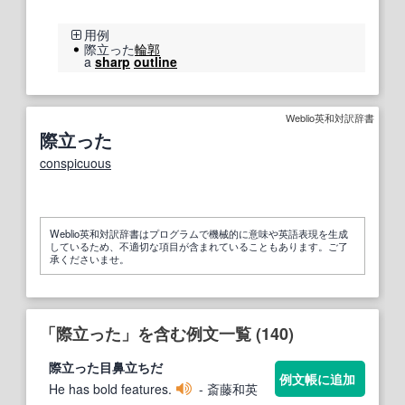
用例
際立った
輪郭
a
sharp
outline
Weblio英和対訳辞書
際立った
conspicuous
Weblio英和対訳辞書はプログラムで機械的に意味や英語表現を生成
しているため、不適切な項目が含まれていることもあります。ご了
承くださいませ。
「際立った」を含む例文一覧 (140)
際立った
目鼻立ちだ
例文帳に追加
He has bold features.
- 斎藤和英