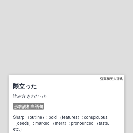
斎藤和英大辞典
際立った
読み方
きわだった
形容詞相当語句
Sharp
（
outline
）;
bold
（
features
）;
conspicuous
（
deeds
）;
marked
（
merit
）;
pronounced
（
taste
,
etc.
）