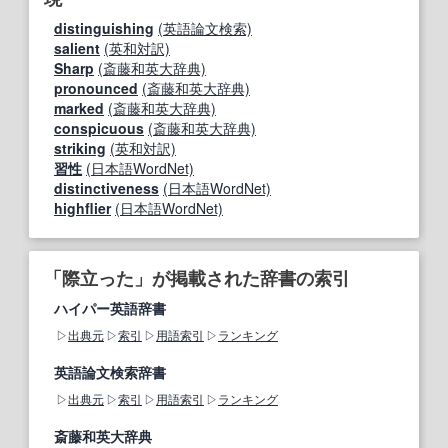
distinguishing
(英語論文検索)
salient
(英和対訳)
Sharp
(斎藤和英大辞典)
pronounced
(斎藤和英大辞典)
marked
(斎藤和英大辞典)
conspicuous
(斎藤和英大辞典)
striking
(英和対訳)
習性
(日本語WordNet)
distinctiveness
(日本語WordNet)
highflier
(日本語WordNet)
「際立った」が掲載された辞書の索引
ハイパー英語辞書
出典元
索引
用語索引
ランキング
英語論文検索辞書
出典元
索引
用語索引
ランキング
斎藤和英大辞典