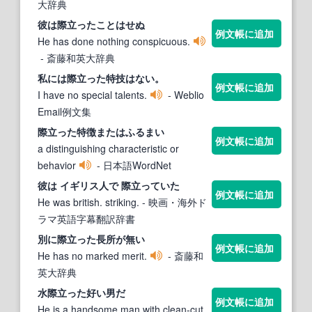
大辞典
彼は
際立った
ことはせぬ
例文帳に追加
He has done nothing conspicuous.
- 斎藤和英大辞典
私には
際立った
特技はない。
例文帳に追加
I have no special talents.
- Weblio
Email例文集
際立った
特徴またはふるまい
例文帳に追加
a distinguishing characteristic or
behavior
- 日本語WordNet
彼は イギリス人で
際立っ
ていた
例文帳に追加
He was british. striking.
- 映画・海外ド
ラマ英語字幕翻訳辞書
別に
際立った
長所が無い
例文帳に追加
He has no marked merit.
- 斎藤和
英大辞典
水
際立った
好い男だ
例文帳に追加
He is a handsome man with clean-cut