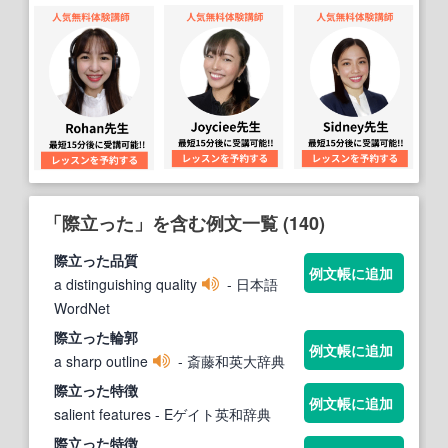
「際立った」を含む例文一覧 (140)
際立った
品質
例文帳に追加
a distinguishing quality
- 日本語
WordNet
際立った
輪郭
例文帳に追加
a sharp outline
- 斎藤和英大辞典
際立った
特徴
例文帳に追加
salient features
- Eゲイト英和辞典
際立った
特徴