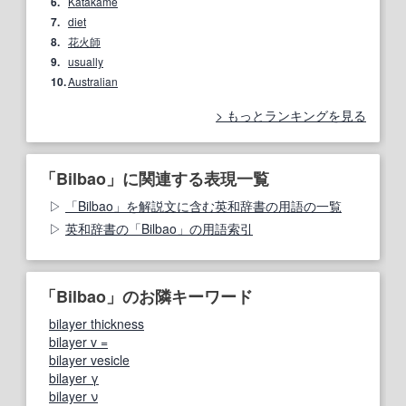
6.
Katakame
7.
diet
8.
花火師
9.
usually
10.
Australian
もっとランキングを見る
「Bilbao」に関連する表現一覧
「Bilbao」を解説文に含む英和辞書の用語の一覧
英和辞書の「Bilbao」の用語索引
「Bilbao」のお隣キーワード
bilayer thickness
bilayer v =
bilayer vesicle
bilayer γ
bilayer ν