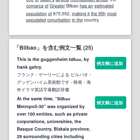
comarca
of
Greater
Bilbao
has an
estimated
population
of
875,552,
making it
the fifth
most
populated
conurbation
in the
country.
「Bilbao」を含む例文一覧 (25)
This is the guggenheim
, by
bilbao
例文帳に追加
frank gehry.
フランク・ゲーリーによる ビルバオ・
グッゲンハイム美術館です
- 映画・海
外ドラマ英語字幕翻訳辞書
At the same time, “
Bilbao
例文帳に追加
Metropoli-30” was organized by
over 100 entities, such as private
corporations, universities, the
Basque Country, Bizkaia province,
29 surrounding cities including