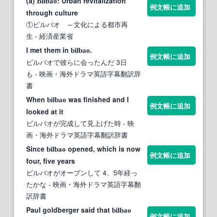
(a)
: Urban revitalization
Bilbao
例文帳に追加
through culture
①ビルバオ ～文化による都市再
生
- 経済産業省
I met them in
.
bilbao
例文帳に追加
ビルバオで彼らに会ったんだ 3日
も
- 映画・海外ドラマ英語字幕翻訳辞
書
When
was finished and I
bilbao
例文帳に追加
looked at it
ビルバオが完成して見上げた時
- 映
画・海外ドラマ英語字幕翻訳辞書
Since
opened, which is now
bilbao
例文帳に追加
four, five years
ビルバオがオープンして 4、5年経っ
たかな
- 映画・海外ドラマ英語字幕翻
訳辞書
Paul goldberger said that
bilbao
例文帳に追加