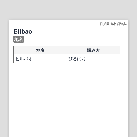
日英固有名詞辞典
Bilbao
地名
地名
読み方
ビルバオ
びるばお