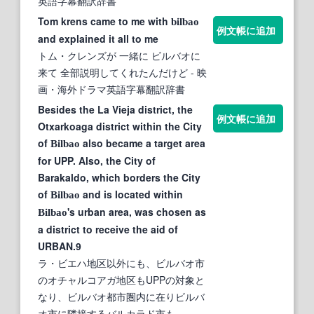
英語字幕翻訳辞書
Tom krens came to me with
bilbao
例文帳に追加
and explained it all to me
トム・クレンズが 一緒に ビルバオに
来て 全部説明してくれたんだけど
- 映
画・海外ドラマ英語字幕翻訳辞書
Besides the La Vieja district, the
例文帳に追加
Otxarkoaga district within the City
of
also became a target area
Bilbao
for UPP. Also, the City of
Barakaldo, which borders the City
of
and is located within
Bilbao
's urban area, was chosen as
Bilbao
a district to receive the aid of
URBAN.9
ラ・ビエハ地区以外にも、ビルバオ市
のオチャルコアガ地区もUPPの対象と
なり、ビルバオ都市圏内に在りビルバ
オ市に隣接するバルカラド市も