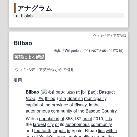
アナグラム
biolab
ウィキペディア英語版
Bilbao
出典:『Wikipedia』 (2011/07/08 05:12 UTC 版)
英語による解説
ウィキペディア英語版からの引用
引用
Bilbao
(
/
b
ɪ
l
ˈ
b
aʊ
/
;
[
bil
ˈβ
ao
]
;
Basque
:
Spanish
:
Bilbo
,
[
bilbo
]
)
is a
Spanish
municipality
,
IPA:
capital
of the
province
of
Biscay
,
in the
autonomous
community
of the
Basque
Country.
With a
population
of
353,187
as of
2010,
it is
the
largest
city
of
its
autonomous
community
and
the tenth
largest
in
Spain. Bilbao
lies
within
one
of
Spain
's
largest
metropolitan areas
; the