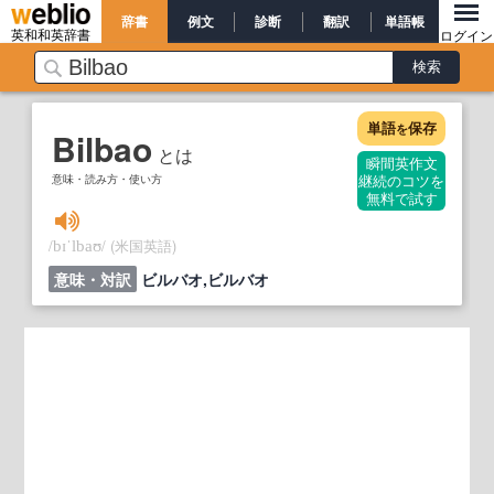
辞書
例文
診断
翻訳
単語帳
英和和英辞書
ログイン
単語
保存
を
Bilbao
とは
瞬間英作文
意味・読み方・使い方
継続のコツを
無料で試す
/
/
(米国英語)
bɪˈlbaʊ
意味・対訳
ビルバオ,ビルバオ