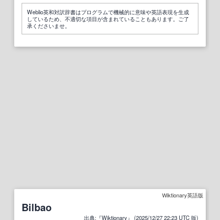
Weblio英和対訳辞書はプログラムで機械的に意味や英語表現を生成
しているため、不適切な項目が含まれていることもあります。ご了
承くださいませ。
Wiktionary英語版
Bilbao
出典
:『
Wiktionary
』 (2025/12/27
22
:
23
UTC
版
)