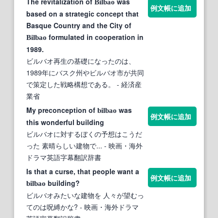
The revitalization of
was
Bilbao
例文帳に追加
based on a strategic concept that
Basque Country and the City of
formulated in cooperation in
Bilbao
1989.
ビルバオ再生の基礎になったのは、
1989年にバスク州やビルバオ市が共同
で策定した戦略構想である。
- 経済産
業省
My preconception of
was
bilbao
例文帳に追加
this wonderful building
ビルバオに対するぼくの予想はこうだ
った 素晴らしい建物で...
- 映画・海外
ドラマ英語字幕翻訳辞書
Is that a curse, that people want a
例文帳に追加
building?
bilbao
ビルバオみたいな建物を 人々が望むっ
てのは呪縛かな?
- 映画・海外ドラマ