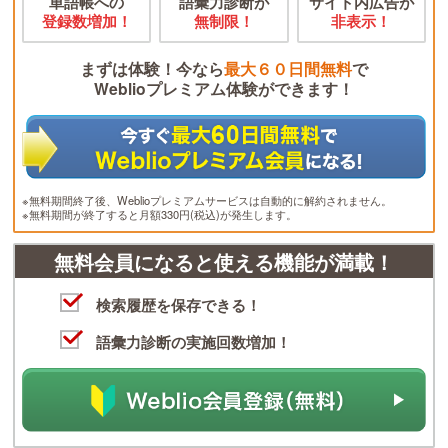
単語帳への
語彙力診断が
サイト内広告が
登録数増加！
無制限！
非表示！
まずは体験！今なら
最大６０日間無料
で
Weblioプレミアム体験ができます！
※無料期間終了後、Weblioプレミアムサービスは自動的に解約されません。
※無料期間が終了すると月額330円(税込)が発生します。
無料会員になると使える機能が満載！
検索履歴を保存できる！
語彙力診断の実施回数増加！