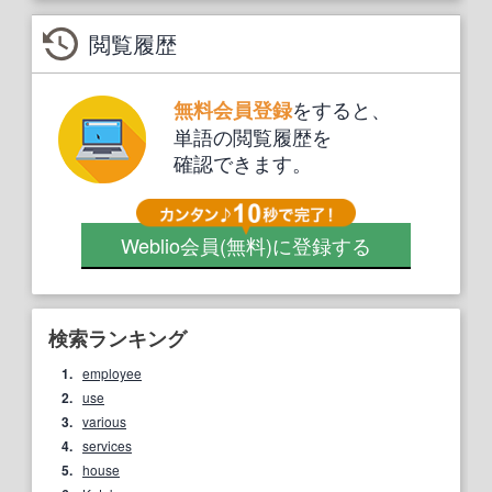
閲覧履歴
をすると、
無料会員登録
単語の閲覧履歴を
確認できます。
Weblio会員
(無料)
に登録する
検索ランキング
1.
employee
2.
use
3.
various
4.
services
5.
house