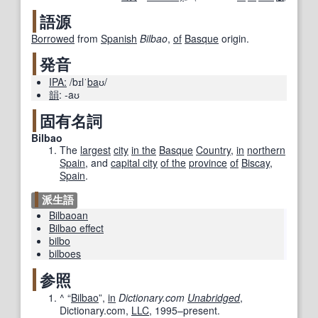
語源
Borrowed
from
Spanish
Bilbao
,
of
Basque
origin.
発音
IPA:
/bɪlˈ
ba
ʊ/
韻
:
-aʊ
固有名詞
Bilbao
The
largest
city
in the
Basque
Country
,
in
northern
Spain
, and
capital city
of the
province
of
Biscay
,
Spain
.
派生語
Bilbaoan
Bilbao effect
bilbo
bilboes
参照
^
“
Bilbao
”,
in
Dictionary.com
Unabridged
,
Dictionary.com,
LLC
, 1995–present.