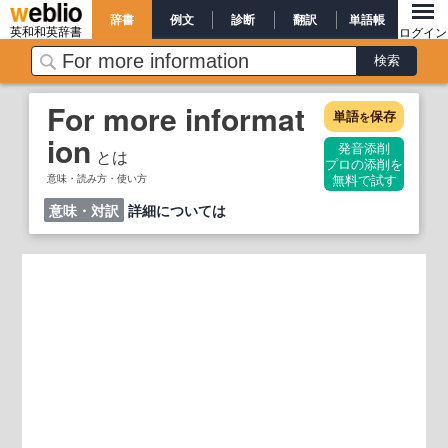
辞書
例文
診断
翻訳
単語帳
英和和英辞書
ログイン
For more informat
単語
保存
を
ion
発音添削
とは
プロの添削を
意味・読み方・使い方
無料で試す
意味・対訳
詳細については