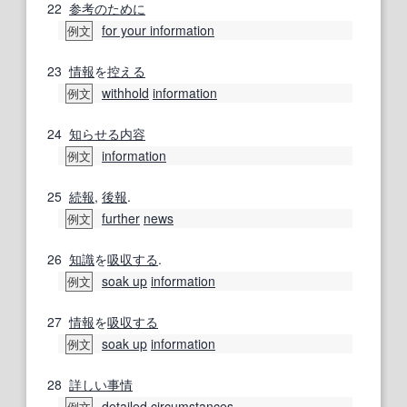
22
参考の
ために
for your information
例文
23
情報
を
控える
withhold
information
例文
24
知らせる
内容
information
例文
25
続報
,
後報
.
further
news
例文
26
知識
を
吸収する
.
soak up
information
例文
27
情報
を
吸収する
soak up
information
例文
28
詳しい
事情
detailed
circumstances
例文