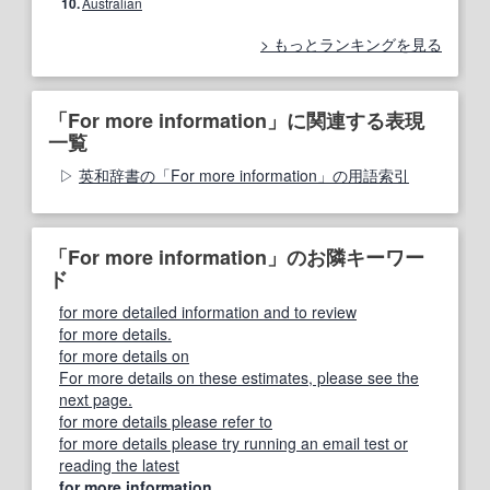
10.
Australian
もっとランキングを見る
「For more information」に関連する表現
一覧
英和辞書の「For more information」の用語索引
「For more information」のお隣キーワー
ド
for more detailed information and to review
for more details.
for more details on
For more details on these estimates, please see the
next page.
for more details please refer to
for more details please try running an email test or
reading the latest
for more information