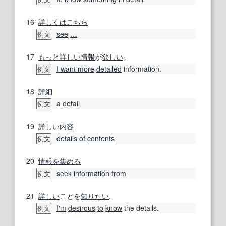
16
詳しくは
こちら
see
…
例文
17
もっと
詳しい
情報
が
欲しい
。
I want more
detailed
information.
例文
18
詳細
a
detail
例文
19
詳しい
内容
details of
contents
例文
20
情報
を集める
seek
information
from
例文
21
詳しい
ことを
知りたい
.
I'm
desirous
to
know
the details.
例文