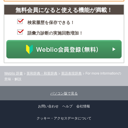
無料会員になると使える機能が満載！
検索履歴を保存できる！
語彙力診断の実施回数増加！
Weblio 辞書
>
英和辞典・和英辞典
>
英語表現辞典
>
For more information
の
意味・解説
パソコン版で見る
お問い合わせ
ヘルプ
会社情報
クッキー・アクセスデータについて