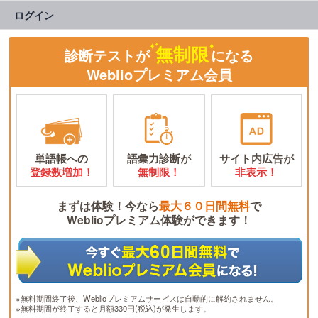
ログイン
無制限
診断テストが
になる
Weblioプレミアム会員
単語帳への
語彙力診断が
サイト内広告が
登録数増加！
無制限！
非表示！
まずは体験！今なら
最大６０日間無料
で
Weblioプレミアム体験ができます！
※無料期間終了後、Weblioプレミアムサービスは自動的に解約されません。
※無料期間が終了すると月額330円(税込)が発生します。