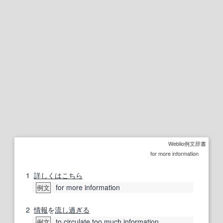
Weblio例文辞書
for more information
1
詳しくは
こちら
for more information
例文
2
情報
を
流し
過ぎる
to
circulate
too much information
例文