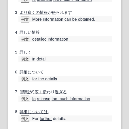
3
より多くの情報
が
得
られます
More information
can be
obtained.
例文
4
詳しい
情報
detailed information
例文
5
詳しく
in detail
例文
6
詳細
について
for the details
例文
7
(
情報
が)
広く
伝
わり
過ぎる
to
release
too much information
例文
8
詳細については
。
For
further
details.
例文