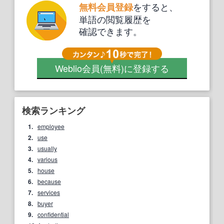
をすると、
無料会員登録
単語の閲覧履歴を
確認できます。
Weblio会員
(無料)
に登録する
検索ランキング
1.
employee
2.
use
3.
usually
4.
various
5.
house
6.
because
7.
services
8.
buyer
9.
confidential