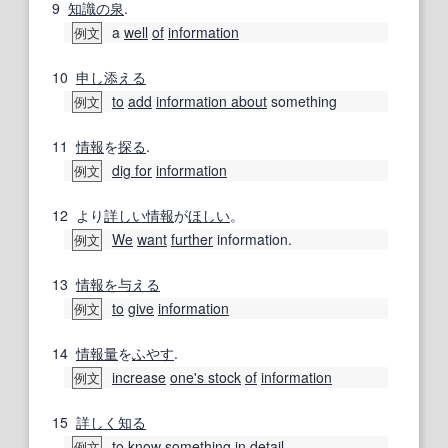
9
知識の泉
.
a
well
of
information
例文
10
申し添える
to
add
information about
something
例文
11
情報
を
探る
.
dig for
information
例文
12
より
詳しい
情報
が
ほしい
。
We
want
further
information.
例文
13
情報
を与える
to
give
information
例文
14
情報量
を
ふやす
.
increase
one's stock
of
information
例文
15
詳しく知る
to know something
in detail
例文