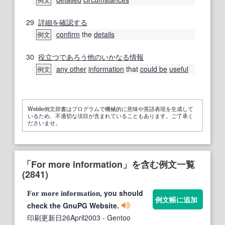
29
詳細を
確認する
confirm
the
details
例文
30
役立つ
であろう
他の
いかなる
情報
any other
information
that
could be
useful
例文
Weblio例文辞書はプログラムで機械的に意味や英語表現を生成して
いるため、不適切な項目が含まれていることもあります。ご了承く
ださいませ。
「For more information」を含む例文一覧
(2841)
, you should
For
more
information
例文帳に追加
check the GnuPG Website.
印刷更新日26April2003
- Gentoo