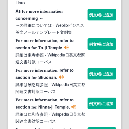
Linux
As
for
more
information
例文帳に追加
concerning ～
～の詳細については
- Weblioビジネス
英文メールテンプレート文例集
, refer to
For
more
information
例文帳に追加
section
To-ji Temple
for
詳細は東寺参照
- Wikipedia日英京都関
連文書対訳コーパス
, refer to
For
more
information
例文帳に追加
section
Shuonan.
for
詳細は酬恩庵参照
- Wikipedia日英京都
関連文書対訳コーパス
, refer to
For
more
information
例文帳に追加
section
Ninna-ji Temple.
for
詳細は仁和寺参照
- Wikipedia日英京都
関連文書対訳コーパス