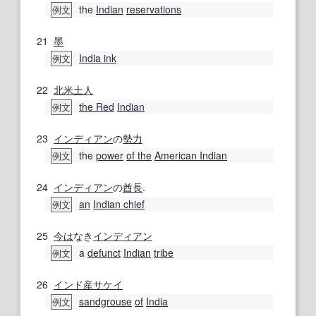
the
Indian
reservations
例文
21
墨
India ink
例文
22
北米
土人
the Red
Indian
例文
23
インディアン
の
勢力
the
power
of the
American Indian
例文
24
インディアン
の
酋長
.
an
Indian chief
例文
25
今は
なき
インディアン
a
defunct
Indian
tribe
例文
26
インド
産
サケイ
sandgrouse
of
India
例文