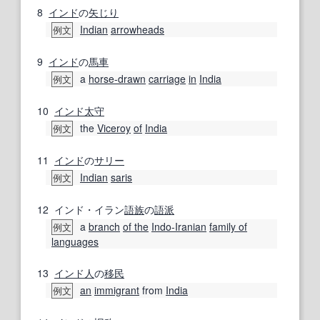
8
インド
の
矢じり
Indian
arrowheads
例文
9
インド
の
馬車
a
horse-drawn
carriage
in
India
例文
10
インド
太守
the
Viceroy
of
India
例文
11
インド
の
サリー
Indian
saris
例文
12
インド・イラン
語族
の
語派
a
branch
of the
Indo-Iranian
family of
例文
languages
13
インド人
の
移民
an
immigrant
from
India
例文