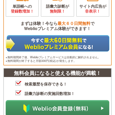
単語帳への
語彙力診断が
サイト内広告が
登録数増加！
無制限！
非表示！
まずは体験！今なら
最大６０日間無料
で
Weblioプレミアム体験ができます！
※無料期間終了後、Weblioプレミアムサービスは自動的に解約されません。
※無料期間が終了すると月額330円(税込)が発生します。
無料会員になると使える機能が満載！
検索履歴を保存できる！
語彙力診断の実施回数増加！