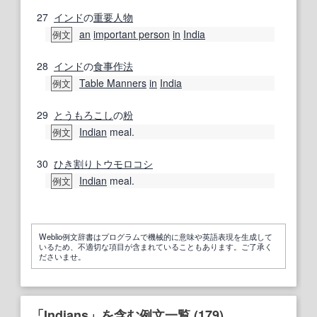
27
インド
の
重要人物
an
important person
in
India
例文
28
インド
の
食事
作法
Table Manners
in
India
例文
29
とうもろこし
の
粉
Indian
meal.
例文
30
ひき割り
トウモロコシ
Indian
meal.
例文
Weblio例文辞書はプログラムで機械的に意味や英語表現を生成して
いるため、不適切な項目が含まれていることもあります。ご了承く
ださいませ。
「Indians」を含む例文一覧 (179)