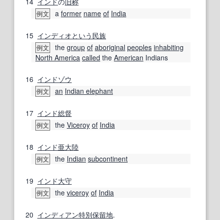
14
インド
の
旧称
a
former
name
of
India
例文
15
インディオ
という
民族
the
group
of
aboriginal
peoples
inhabiting
例文
North America
called
the
American
Indians
16
インドゾウ
an
Indian elephant
例文
17
インド総督
the
Viceroy
of
India
例文
18
インド亜大陸
the
Indian
subcontinent
例文
19
インド
大守
the
viceroy
of
India
例文
20
インディアン
特別
保留地
.