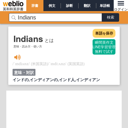
辞書
例文
診断
翻訳
単語帳
英和和英辞書
ログイン
単語
保存
を
Indians
とは
瞬間英作文
意味・読み方・使い方
LINE学習管理
無料で試す
/
/
(米国英語)
/
/
(英国英語)
ˈɪndiʌnz
ˈɪndi:ʌnz
意味・対訳
インドの,インディアンの,インド人,インディアン