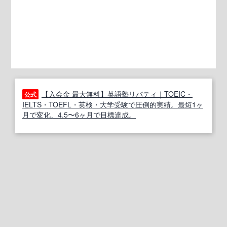
【入会金 最大無料】英語塾リバティ｜TOEIC・
公式
IELTS・TOEFL・英検・大学受験で圧倒的実績。最短1ヶ
月で変化、4.5〜6ヶ月で目標達成。