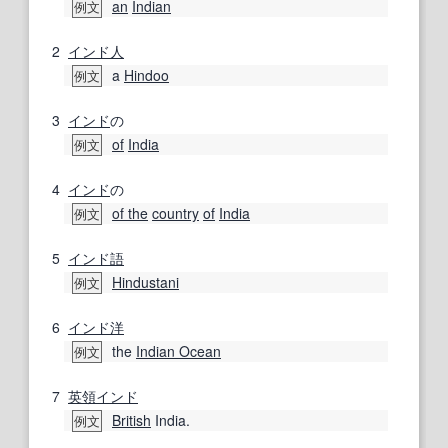
an
Indian
例文
2
インド人
a
Hindoo
例文
3
インド
の
of
India
例文
4
インド
の
of the
country
of
India
例文
5
インド
語
Hindustani
例文
6
インド洋
the
Indian Ocean
例文
7
英領インド
British
India.
例文