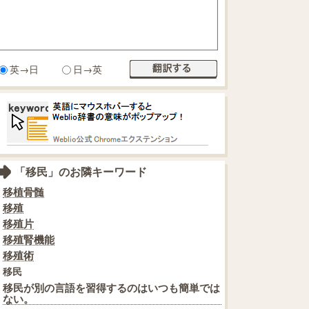
英→日
日→英
「移民」のお隣キーワード
移植骨髄
移殖
移殖片
移殖腎機能
移殖術
移民
移民が別の言語を習得するのはいつも簡単では
ない。