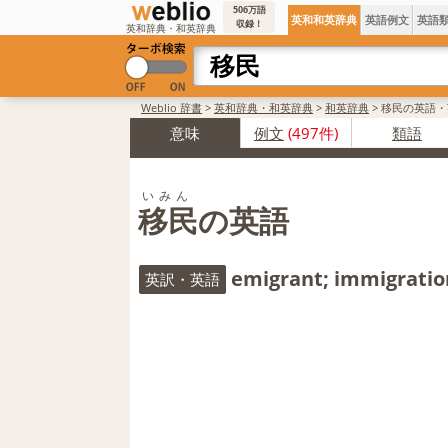
506万語
英和和英辞典
英語例文
英語
収録！
英和辞典・和英辞典
Weblio 辞書
>
英和辞典・和英辞典
>
和英辞典
>
移民の英語・
意味
例文
(497件)
類語
いみん
移民の英語
emigrant; immigratio
英訳・英語