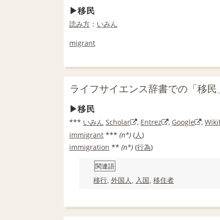
移民
読み方
：
いみん
migrant
ライフサイエンス辞書での「移民
移民
***
いみん
Scholar
,
Entrez
,
Google
,
Wiki
immigrant
***
(n*)
(
人
)
immigration
**
(n*)
(
行為
)
関連語
移行
,
外国人
,
入国
,
移住者