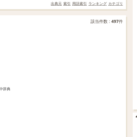
出典元
索引
用語索引
ランキング
カテゴリ
該当件数 :
497
件
和中辞典