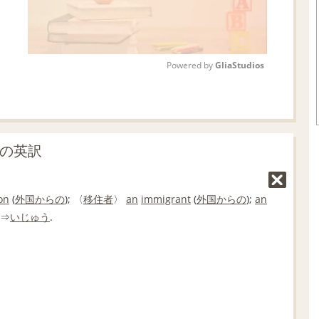
Powered by 
GliaStudios
M
u
t
」の英訳
e
on
(
外国
からの
); 〈
移住者
〉
an
immigrant
(
外国
からの
);
an
 ⇒
いじゅう
.