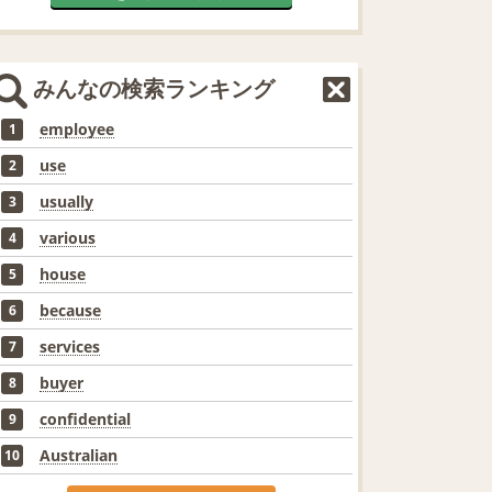
みんなの検索ランキング
employee
1
use
2
usually
3
various
4
house
5
because
6
services
7
buyer
8
confidential
9
Australian
10