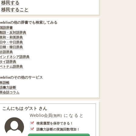
移民する
移民すること
weblioの他の辞書でも検索してみる
国語辞書
類語・反対語辞典
英和・和英辞典
日中・中日辞典
日韓・韓日辞典
古語辞典
インドネシア語辞典
タイ語辞典
ベトナム語辞典
weblioのその他のサービス
単語帳
語彙力診断
英会話コラム
こんにちは ゲスト さん
Weblio会員
になると
(無料)
検索履歴を保存できる！
語彙力診断の実施回数増加！