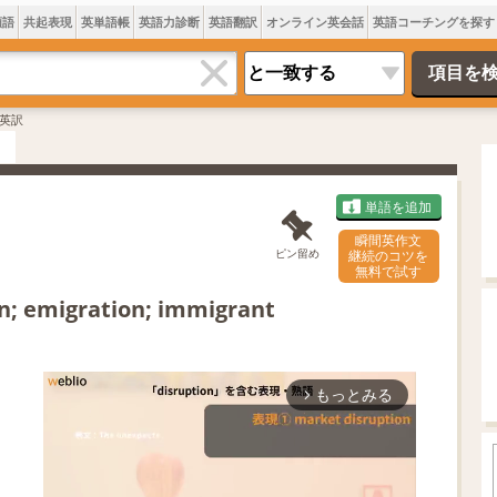
類語
共起表現
英単語帳
英語力診断
英語翻訳
オンライン英会話
英語コーチングを探す
英訳
単語を追加
瞬間英作文
ピン留め
継続のコツを
無料で試す
n; emigration; immigrant
もっとみる
arrow_forward_ios