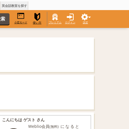
英会話教室を探す
小窓モード
プレミアム
ログイン
設定
使い方
こんにちは ゲスト さん
Weblio会員
になると
(無料)