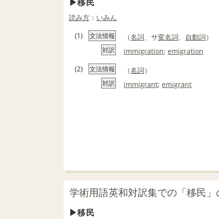
移民
読み方
：
いみん
(1)
文法情報
（
名詞
、サ
変名
詞
、
自動詞
）
対訳
immigration
;
emigration
(2)
文法情報
（
名詞
）
対訳
immigrant
;
emigrant
学術用語英和対訳集での「移民」
移民