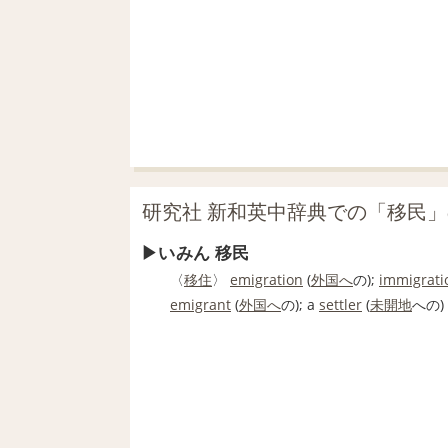
研究社 新和英中辞典での「移民
いみん 移民
〈
移住
〉
emigration
(
外国へ
の);
immigrati
emigrant
(
外国へ
の); a
settler
(
未開地
への)