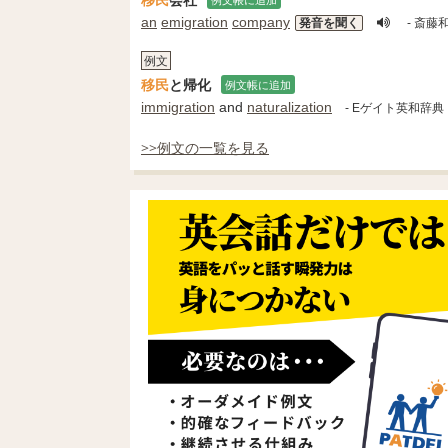
an
emigration
company
発音を聞く
- 斎藤
例文
移民
と帰化
例文帳に追加
immigration
and
naturalization
- Eゲイト英和辞典
>>例文の一覧を見る