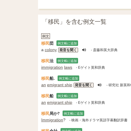
「移民」を含む例文一覧
例文
移民
団
例文帳に追加
a
colony
発音を聞く
- 斎藤和英大辞典
移民
法
例文帳に追加
immigration
laws
- Eゲイト英和辞典
移民
船.
例文帳に追加
an
emigrant ship
発音を聞く
- 研究社 新英
移民
船
例文帳に追加
an
emigrant ship
- Eゲイト英和辞典
移民
局か?
例文帳に追加
Immigration
?
- 映画・海外ドラマ英語字幕翻訳辞書
移民
会社
例文帳に追加