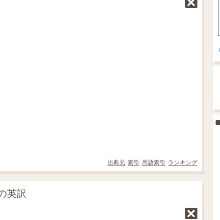
出典元
索引
用語索引
ランキング
の英訳