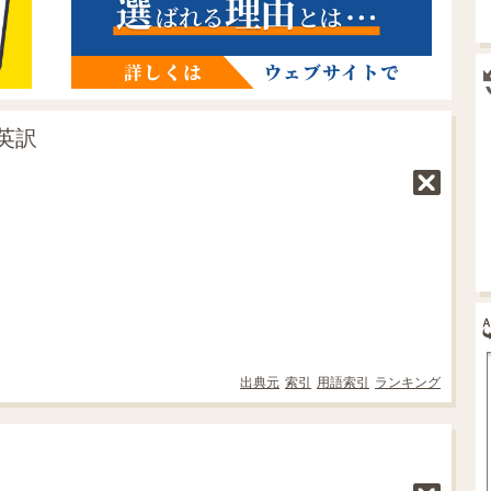
英訳
出典元
索引
用語索引
ランキング