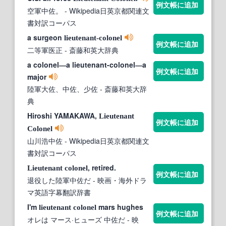
例文帳に追加
空軍中佐。
- Wikipedia日英京都関連文
書対訳コーパス
a surgeon
lieutenant-colonel
例文帳に追加
二等軍医正
- 斎藤和英大辞典
a colonel―a lieutenant-colonel―a
例文帳に追加
major
陸軍大佐、中佐、少佐
- 斎藤和英大辞
典
Hiroshi YAMAKAWA,
Lieutenant
例文帳に追加
Colonel
山川浩中佐
- Wikipedia日英京都関連文
書対訳コーパス
, retired.
Lieutenant
colonel
例文帳に追加
退役した陸軍中佐だ
- 映画・海外ドラ
マ英語字幕翻訳辞書
I'm
mars hughes
lieutenant
colonel
例文帳に追加
オレは マース·ヒューズ 中佐だ
- 映