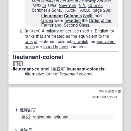
Men
serving
in the
Military
Railway
Service
,
1862
to
1953
,
New York
,
N.Y.
:
Charles
Scribner
’s
Sons
,
,
,
page
268
:
→LCCN
→OCLC
Lieutenant
Colonels
Smith
and
Gildea
were
awarded
the
Order
of the
Fatherland
,
Second
Class.
(
military
)
A
military officer
title
used in
English
for
ranks
that are
treated
as
the
equivalent to
the
rank
of
lieutenant colonel,
in which
the
equivalent
ranks
are
found in
most
countries.
lieutenant-colonel
名詞
lieutenant-colonel
(
複数形
lieutenant-colonels
)
Alternative
form
of
lieutenant colonel
Weblio例文辞書
lieutenant colonel
1
連隊
副官
regimental
adjutant
例文
2
連隊長