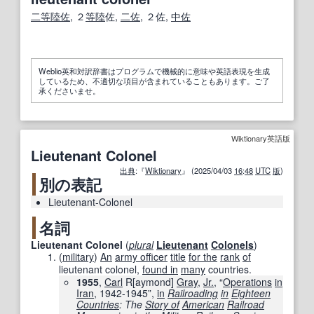
二等陸佐
, ２
等
陸
佐,
二佐
, ２佐,
中佐
Weblio英和対訳辞書はプログラムで機械的に意味や英語表現を生成
しているため、不適切な項目が含まれていることもあります。ご了
承くださいませ。
Wiktionary英語版
Lieutenant Colonel
出典
:『
Wiktionary
』 (2025/04/03
16
:
48
UTC
版
)
別の表記
Lieutenant-Colonel
名詞
Lieutenant Colonel
(
plural
Lieutenant
Colonels
)
(
military
)
An
army officer
title
for the
rank
of
lieutenant colonel,
found in
many
countries.
1955
,
Carl
R
[
aymond
]
Gray
,
Jr.
, “
Operations
in
Iran
, 1942-1945”,
in
Railroading
in
Eighteen
Countries
: The
Story of
American
Railroad