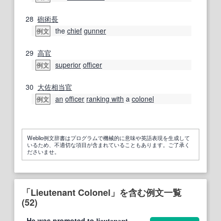
28
砲術
長
the
chief
gunner
例文
29
高官
superior
officer
例文
30
大佐
相当
官
an
officer
ranking with
a
colonel
例文
Weblio例文辞書はプログラムで機械的に意味や英語表現を生成して
いるため、不適切な項目が含まれていることもあります。ご了承く
ださいませ。
「Lieutenant Colonel」を含む例文一覧
(52)
He was promoted to
lieutenant