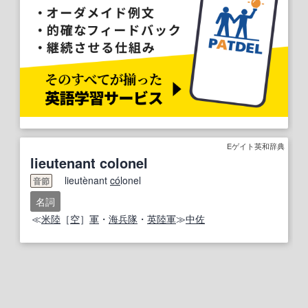
Eゲイト英和辞典
lieutenant colonel
lieutènant
co
́lonel
音節
名詞
≪
米
陸
［
空
］
軍
・
海兵隊
・
英
陸軍
≫
中佐