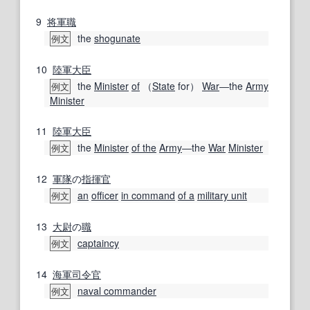
9
将軍職
the
shogunate
例文
10
陸軍大臣
the
Minister
of
（
State
for）
War
―the
Army
例文
Minister
11
陸軍大臣
the
Minister
of the
Army
―the
War
Minister
例文
12
軍隊
の
指揮官
an
officer
in command
of a
military unit
例文
13
大尉
の
職
captaincy
例文
14
海軍
司令官
naval commander
例文