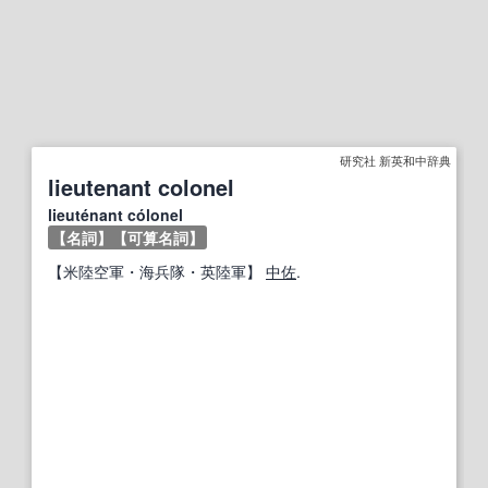
研究社 新英和中辞典
lieutenant colonel
lieuténant cólonel
【名詞】
【可算名詞】
【
米陸空軍
・海兵隊・英陸軍】
中佐
.