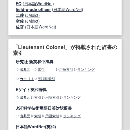
FO
(日本語WordNet)
field-grade officer
(日本語WordNet)
二佐
(JMdict)
空佐
(JMdict)
佐官
(日本語WordNet)
「Lieutenant Colonel」が掲載された辞書の
索引
研究社 新英和中辞典
出典元
索引
用語索引
ランキング
カテゴリ
品詞別索引
Eゲイト英和辞典
出典元
索引
用語索引
ランキング
JST科学技術用語日英対訳辞書
出典元
索引
用語索引
ランキング
日本語WordNet(英和)