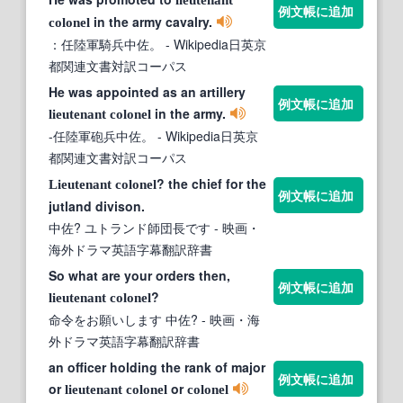
例文帳に追加
in the army cavalry.
colonel
：任陸軍騎兵中佐。
- Wikipedia日英京
都関連文書対訳コーパス
He was appointed as an artillery
例文帳に追加
in the army.
lieutenant
colonel
-任陸軍砲兵中佐。
- Wikipedia日英京
都関連文書対訳コーパス
? the chief for the
Lieutenant
colonel
例文帳に追加
jutland divison.
中佐? ユトランド師団長です
- 映画・
海外ドラマ英語字幕翻訳辞書
So what are your orders then,
例文帳に追加
?
lieutenant
colonel
命令をお願いします 中佐?
- 映画・海
外ドラマ英語字幕翻訳辞書
an officer holding the rank of major
例文帳に追加
or
or
lieutenant
colonel
colonel