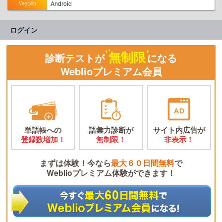
Android
ログイン
無制限
診断テストが
になる
Weblioプレミアム会員
単語帳への
語彙力診断が
サイト内広告が
登録数増加！
無制限！
非表示！
まずは体験！今なら
最大６０日間無料
で
Weblioプレミアム体験ができます！