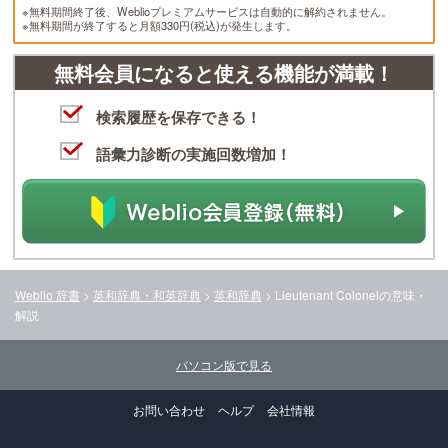
※無料期間終了後、Weblioプレミアムサービスは自動的に解約されません。
※無料期間が終了すると月額330円(税込)が発生します。
無料会員になると使える機能が満載！
検索履歴を保存できる！
語彙力診断の実施回数増加！
Weblio 辞書
>
英和辞典・和英辞典
>
英和辞典
>
Lieutenant Colonel
の意味・
解説
パソコン版で見る
お問い合わせ
ヘルプ
会社情報