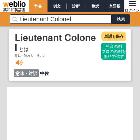
辞書
例文
診断
翻訳
単語帳
英和和英辞書
ログイン
Lieutenant Colone
単語
保存
を
l
発音添削
とは
プロの添削を
意味・読み方・使い方
無料で試す
意味・対訳
中佐