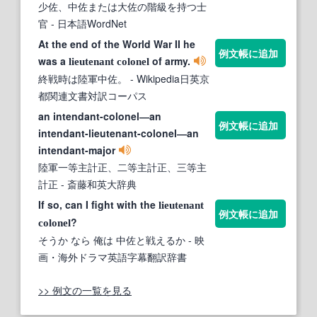
少佐、中佐または大佐の階級を持つ士
官
- 日本語WordNet
At the end of the World War II he
例文帳に追加
was a
of army.
lieutenant
colonel
終戦時は陸軍中佐。
- Wikipedia日英京
都関連文書対訳コーパス
an intendant-colonel―an
例文帳に追加
intendant-lieutenant-colonel―an
intendant-major
陸軍一等主計正、二等主計正、三等主
計正
- 斎藤和英大辞典
If so, can I fight with the
lieutenant
例文帳に追加
?
colonel
そうか なら 俺は 中佐と戦えるか
- 映
画・海外ドラマ英語字幕翻訳辞書
>> 例文の一覧を見る