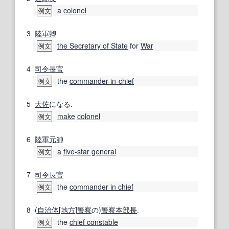
a
colonel
例文
3
陸軍
卿
the Secretary of State
for
War
例文
4
司令長官
the
commander-in-chief
例文
5
大佐
になる.
make
colonel
例文
6
陸軍元帥
a
five‐star general
例文
7
司令長官
the
commander in chief
例文
8
(
自治体
[
地方
]
警察
の)
警察
本部長
.
the
chief constable
例文