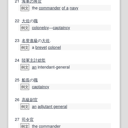
21
海軍の
将官
the
commander
of a
navy
例文
22
大佐
の
職
colonelcy
―
captaincy
例文
23
名誉
進級
の
大佐
.
a
brevet
colonel
例文
24
陸軍
主計
総監
an
intendant-general
例文
25
船長
の
職
captaincy
例文
26
高級
副官
an
adjutant general
例文
27
司令官
the
commander
例文