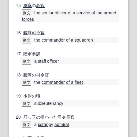
15
軍隊
の
高官
the
senior officer
of a
service
of the
armed
例文
forces
16
艦隊
司令官
the
commander
of a
squadron
例文
17
陸軍
参謀
a
staff officer
例文
18
艦隊
の
司令官
the
commander
of a
fleet
例文
19
少尉
の
職
sublieutenancy
例文
20
肝っ玉
の据わった
司令長官
a
scrappy
admiral
例文