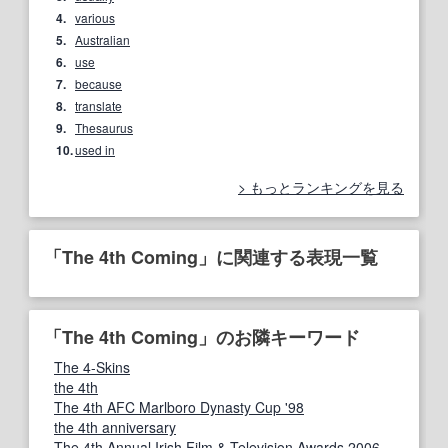
4.
various
5.
Australian
6.
use
7.
because
8.
translate
9.
Thesaurus
10.
used in
もっとランキングを見る
「The 4th Coming」に関連する表現一覧
「The 4th Coming」のお隣キーワード
The 4-Skins
the 4th
The 4th AFC Marlboro Dynasty Cup '98
the 4th anniversary
The 4th Annual Irish Film & Television Awards 2006