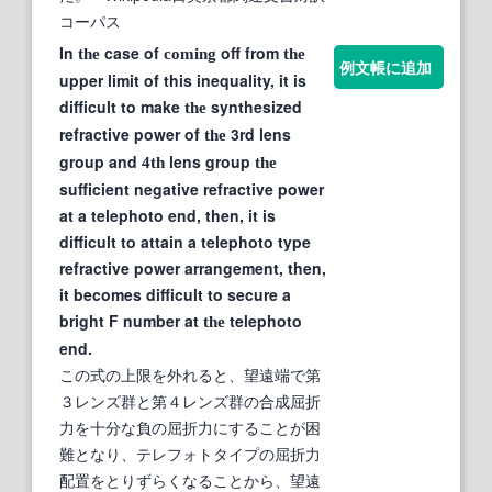
コーパス
In
case of
off from
the
coming
the
例文帳に追加
upper limit of this inequality, it is
difficult to make
synthesized
the
refractive power of
3rd lens
the
group and
lens group
4th
the
sufficient negative refractive power
at a telephoto end, then, it is
difficult to attain a telephoto type
refractive power arrangement, then,
it becomes difficult to secure a
bright F number at
telephoto
the
end.
この式の上限を外れると、望遠端で第
３レンズ群と第４レンズ群の合成屈折
力を十分な負の屈折力にすることが困
難となり、テレフォトタイプの屈折力
配置をとりずらくなることから、望遠