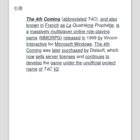
引用
The 4th
Coming
(
abbreviated
T4C
),
and also
known
in
French
as
La
Quatriè
me
Prophé
tie
,
is
a
massively multiplayer online role-playing
game
(
MMORPG
)
released
in
1999
by
Vircom
Interactive
for
Microsoft Windows
.
The 4th
Coming
was
later
purchased
by
Dialsoft, which
now
sells
server
licenses
and
continues
to
develop
the
game
under the
unofficial
project
name
of
T4C
V2
.