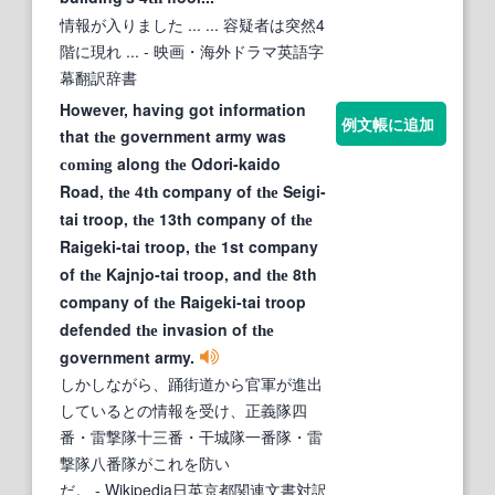
情報が入りました ... ... 容疑者は突然4
階に現れ ...
- 映画・海外ドラマ英語字
幕翻訳辞書
However, having got information
例文帳に追加
that
government army was
the
along
Odori-kaido
coming
the
Road,
company of
Seigi-
the
4th
the
tai troop,
13th company of
the
the
Raigeki-tai troop,
1st company
the
of
Kajnjo-tai troop, and
8th
the
the
company of
Raigeki-tai troop
the
defended
invasion of
the
the
government army.
しかしながら、踊街道から官軍が進出
しているとの情報を受け、正義隊四
番・雷撃隊十三番・干城隊一番隊・雷
撃隊八番隊がこれを防い
だ。
- Wikipedia日英京都関連文書対訳