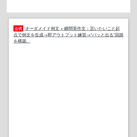
オーダメイド例文 × 瞬間英作文：言いたいこと起
公式
点で例文を生成→即アウトプット練習→“パッと出る”回路
を構築。