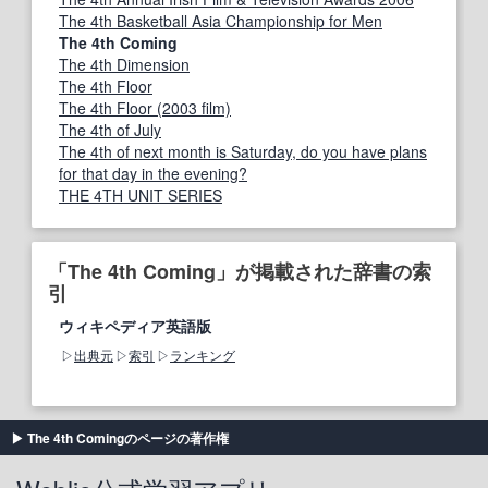
The 4th Basketball Asia Championship for Men
The 4th Coming
The 4th Dimension
The 4th Floor
The 4th Floor (2003 film)
The 4th of July
The 4th of next month is Saturday, do you have plans
for that day in the evening?
THE 4TH UNIT SERIES
「The 4th Coming」が掲載された辞書の索
引
ウィキペディア英語版
出典元
索引
ランキング
The 4th Comingのページの著作権