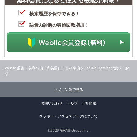
検索履歴を保存できる！
語彙力診断の実施回数増加！
Weblio 辞書
>
英和辞典・和英辞典
>
百科事典
>
The 4th Coming
の意味・解
説
パソコン版で見る
お問い合わせ
ヘルプ
会社情報
クッキー・アクセスデータについて
©2026 GRAS Group, Inc.