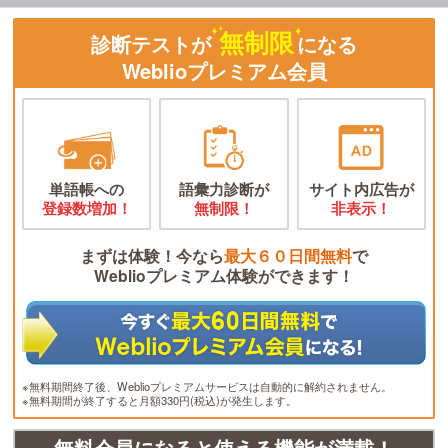
無制限
診断テストが
になる
Weblioプレミアム会員
単語帳への
語彙力診断が
サイト内広告が
登録数増加！
無制限！
非表示！
まずは体験！今なら
最大６０日間無料
で
Weblioプレミアム体験ができます！
※無料期間終了後、Weblioプレミアムサービスは自動的に解約されません。
※無料期間が終了すると月額330円(税込)が発生します。
無料会員になると使える機能が満載！