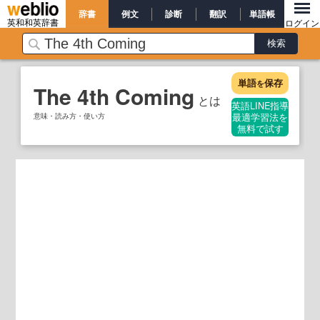
辞書
例文
診断
翻訳
単語帳
英和和英辞書
ログイン
単語
保存
を
The 4th Coming
とは
英語LINE指導
意味・読み方・使い方
最適学習法を
無料で試す