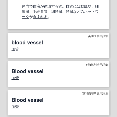
体内で
血液
が
循環する
管
。
血管
には
動脈
や、
細
動脈
、
毛細血管
、
細静脈
、
静脈
などの
ネットワ
ーク
が
含まれる
。
英和医学用語集
blood vessel
血管
英和解剖学用語集
Blood vessel
血管
英和病理所見用語集
Blood vessel
血管