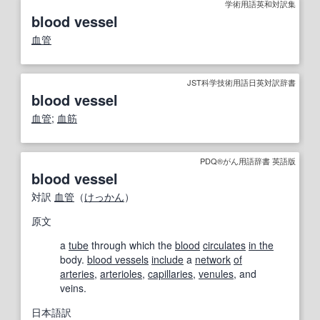
学術用語英和対訳集
blood vessel
血管
JST科学技術用語日英対訳辞書
blood vessel
血管
;
血筋
PDQ®がん用語辞書 英語版
blood vessel
対訳
血管
（
けっかん
）
原文
a
tube
through which the
blood
circulates
in the
body.
blood vessels
include
a
network
of
arteries
,
arterioles
,
capillaries
,
venules
, and
veins.
日本語訳