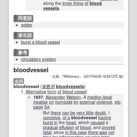
along the
inner lining
of
blood
vessels
.
同意語
edder
派生語
burst a blood vessel
参考
circulatory system
bloodvessel
出典:『Wiktionary』 (2017/04/05 12:53 UTC 版)
名詞
bloodvessel
(
複数形
bloodvessels
)
Alternative
form
of
blood vessel
1837
,
Alexander
Watson
,
A
medico-legal
treatise
on
homicide
by
external
violence
,
etc
,
page
54
:
But
there
can be
very little
doubt
, I
conceive
,
of a
bloodvessel
having
burst in
the
head
, which
caused
a
gradual
effusion
of
blood
, and
proved
fatal
; since
in this case
there was
not
time
for
inflammation
causing
fatal