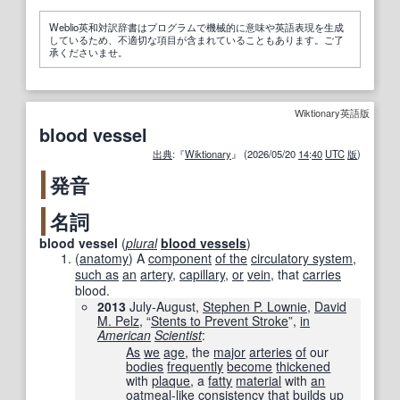
Weblio英和対訳辞書はプログラムで機械的に意味や英語表現を生成
しているため、不適切な項目が含まれていることもあります。ご了
承くださいませ。
Wiktionary英語版
blood vessel
出典
:『
Wiktionary
』 (2026/05/20
14
:
40
UTC
版
)
発音
名詞
blood vessel
(
plural
blood vessels
)
(
anatomy
)
A
component
of the
circulatory system
,
such as
an
artery
,
capillary
,
or
vein
, that
carries
blood.
2013
July-August,
Stephen P. Lownie
,
David
M. Pelz
, “
Stents to Prevent Stroke
”,
in
American
Scientist
:
As
we
age
, the
major
arteries
of
our
bodies
frequently
become
thickened
with
plaque
, a
fatty
material
with
an
oatmeal-like
consistency
that
builds
up