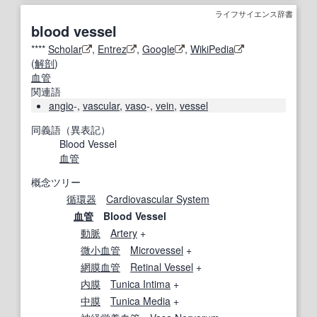
ライフサイエンス辞書
blood vessel
****
Scholar
,
Entrez
,
Google
,
WikiPedia
(
解剖
)
血管
関連語
angio
-,
vascular
,
vaso
-,
vein
,
vessel
同義語（異表記）
Blood Vessel
血管
概念ツリー
循環器
Cardiovascular System
血管
Blood Vessel
動脈
Artery
+
微小血管
Microvessel
+
網膜血管
Retinal Vessel
+
内膜
Tunica Intima
+
中膜
Tunica Media
+