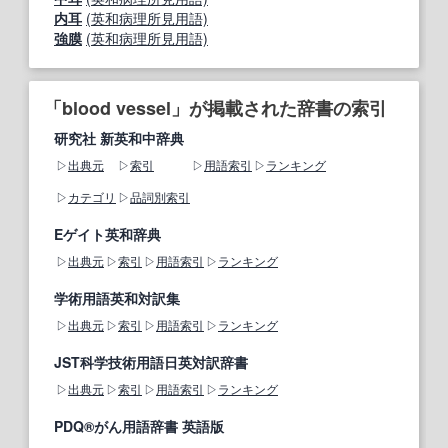
内耳
(英和病理所見用語)
強膜
(英和病理所見用語)
「blood vessel」が掲載された辞書の索引
研究社 新英和中辞典
出典元
索引
用語索引
ランキング
カテゴリ
品詞別索引
Eゲイト英和辞典
出典元
索引
用語索引
ランキング
学術用語英和対訳集
出典元
索引
用語索引
ランキング
JST科学技術用語日英対訳辞書
出典元
索引
用語索引
ランキング
PDQ®がん用語辞書 英語版