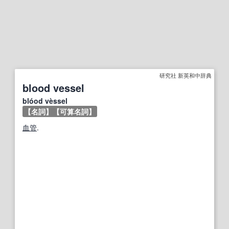
研究社 新英和中辞典
blood vessel
blóod vèssel
【名詞】
【可算名詞】
血管
.