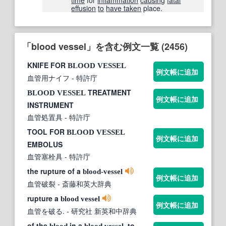
effusion
to
have taken
place.
「blood vessel」を含む例文一覧 (2456)
KNIFE FOR
BLOOD
VESSEL
例文帳に追加
血管用ナイフ
- 特許庁
TREATMENT
BLOOD
VESSEL
例文帳に追加
INSTRUMENT
血管処置具
- 特許庁
TOOL FOR
BLOOD
VESSEL
例文帳に追加
EMBOLUS
血管塞栓具
- 特許庁
the rupture of a
blood-vessel
例文帳に追加
血管破裂
- 斎藤和英大辞典
rupture a
blood
vessel
例文帳に追加
血管を破る.
- 研究社 新英和中辞典
of the
in a
, to
blood
blood
vessel