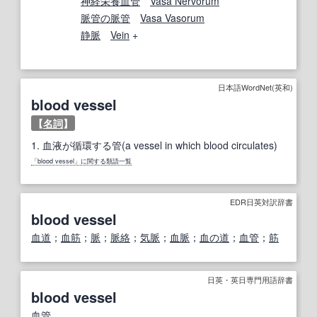
神経栄養
血管
Vasa Nervorum
脈管の脈管
Vasa Vasorum
静脈
Vein
+
日本語WordNet(英和)
blood vessel
【
名詞
】
1.
血液が循環する管(a vessel in which blood circulates)
「blood vessel」に関する類語一覧
EDR日英対訳辞書
blood vessel
血道
；
血筋
；
脈
；
脈絡
；
気脈
；
血脈
；
血の道
；
血管
；
筋
日英・英日専門用語辞書
blood vessel
血管