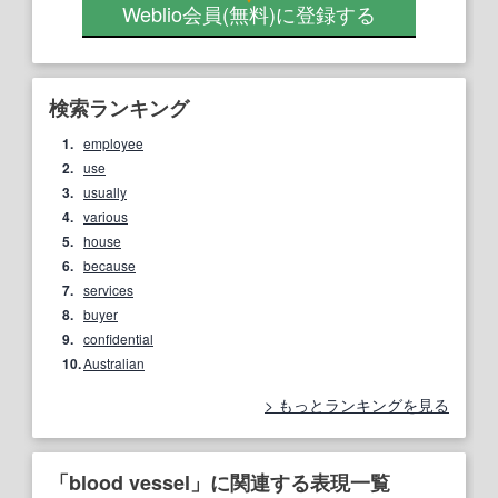
Weblio会員
(無料)
に登録する
検索ランキング
1.
employee
2.
use
3.
usually
4.
various
5.
house
6.
because
7.
services
8.
buyer
9.
confidential
10.
Australian
もっとランキングを見る
「blood vessel」に関連する表現一覧