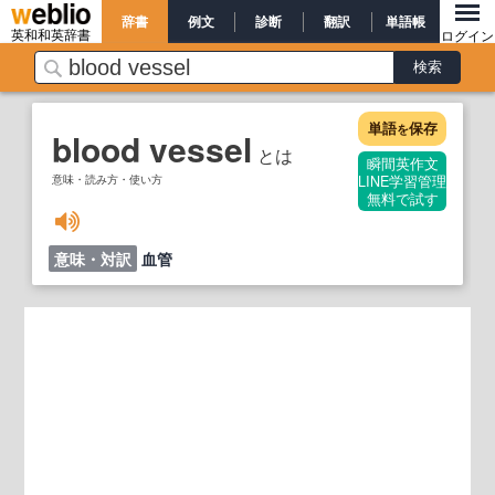
辞書
例文
診断
翻訳
単語帳
英和和英辞書
ログイン
単語
保存
を
blood vessel
とは
瞬間英作文
意味・読み方・使い方
LINE学習管理
無料で試す
意味・対訳
血管