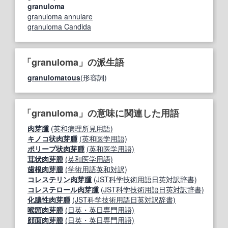
granuloma
granuloma annulare
granuloma Candida
「granuloma」の派生語
granulomatous
(形容詞)
「granuloma」の意味に関連した用語
肉芽腫
(英和病理所見用語)
キノコ状肉芽腫
(英和医学用語)
ポリープ状肉芽腫
(英和医学用語)
茸状肉芽腫
(英和医学用語)
歯根肉芽腫
(学術用語英和対訳)
コレステリン肉芽腫
(JST科学技術用語日英対訳辞書)
コレステロール肉芽腫
(JST科学技術用語日英対訳辞書)
化膿性肉芽腫
(JST科学技術用語日英対訳辞書)
喉頭肉芽腫
(日英・英日専門用語)
顔面肉芽腫
(日英・英日専門用語)