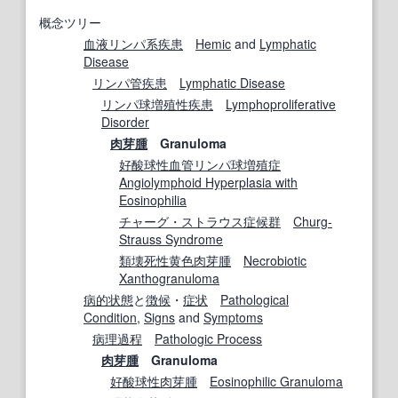
概念ツリー
血液
リンパ系疾患
Hemic
and
Lymphatic
Disease
リンパ管
疾患
Lymphatic Disease
リンパ球増殖性疾患
Lymphoproliferative
Disorder
肉芽腫
Granuloma
好酸球性
血管
リンパ球増殖
症
Angiolymphoid Hyperplasia with
Eosinophilia
チャーグ・ストラウス症候群
Churg-
Strauss Syndrome
類壊死
性
黄色肉芽腫
Necrobiotic
Xanthogranuloma
病的状態
と
徴候
・
症状
Pathological
Condition
,
Signs
and
Symptoms
病理
過程
Pathologic Process
肉芽腫
Granuloma
好酸球性肉芽腫
Eosinophilic Granuloma