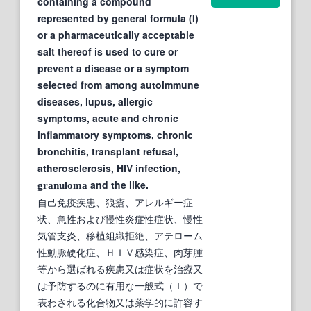
containing a compound
represented by general formula (I)
or a pharmaceutically acceptable
salt thereof is used to cure or
prevent a disease or a symptom
selected from among autoimmune
diseases, lupus, allergic
symptoms, acute and chronic
inflammatory symptoms, chronic
bronchitis, transplant refusal,
atherosclerosis, HIV infection,
and the like.
granuloma
自己免疫疾患、狼瘡、アレルギー症
状、急性および慢性炎症性症状、慢性
気管支炎、移植組織拒絶、アテローム
性動脈硬化症、ＨＩＶ感染症、肉芽腫
等から選ばれる疾患又は症状を治療又
は予防するのに有用な一般式（Ｉ）で
表わされる化合物又は薬学的に許容す