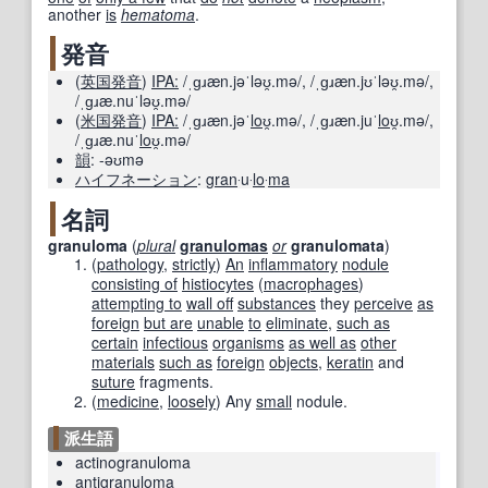
another
is
hematoma
.
発音
(
英国
発音
)
IPA:
/ˌɡɹæn.jəˈləʊ̯.mə/
,
/ˌɡɹæn.jʊˈləʊ̯.mə/
,
/ˌɡɹæ.nuˈləʊ̯.mə/
(
米国
発音
)
IPA:
/ˌɡɹæn.jəˈ
lo
ʊ̯.mə/
,
/ˌɡɹæn.juˈ
lo
ʊ̯.mə/
,
/ˌɡɹæ.nuˈ
lo
ʊ̯.mə/
韻
:
-əʊmə
ハイフネーション
:
gran
‧u‧
lo
‧
ma
名詞
granuloma
(
plural
granulomas
or
granulomata
)
(
pathology
,
strictly
)
An
inflammatory
nodule
consisting of
histiocytes
(
macrophages
)
attempting to
wall off
substances
they
perceive
as
foreign
but are
unable
to
eliminate
,
such as
certain
infectious
organisms
as well as
other
materials
such as
foreign
objects
,
keratin
and
suture
fragments.
(
medicine
,
loosely
)
Any
small
nodule.
派生語
actinogranuloma
antigranuloma