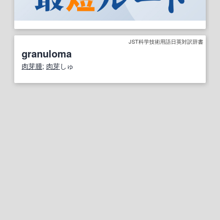
JST科学技術用語日英対訳辞書
granuloma
肉芽腫
;
肉芽
しゅ