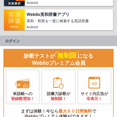
Android
Weblio英和辞書アプリ
英和・和英を一度に検索する英語辞書
Android
ログイン
無制限
診断テストが
になる
Weblioプレミアム会員
単語帳への
語彙力診断が
サイト内広告が
登録数増加！
無制限！
非表示！
まずは体験！今なら
最大６０日間無料
で
Weblioプレミアム体験ができます！