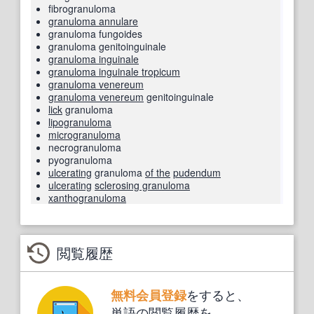
fibrogranuloma
granuloma annulare
granuloma fungoides
granuloma genitoinguinale
granuloma inguinale
granuloma inguinale tropicum
granuloma venereum
granuloma venereum
genitoinguinale
lick
granuloma
lipogranuloma
microgranuloma
necrogranuloma
pyogranuloma
ulcerating
granuloma
of the
pudendum
ulcerating
sclerosing granuloma
xanthogranuloma
閲覧履歴
をすると、
無料会員登録
単語の閲覧履歴を