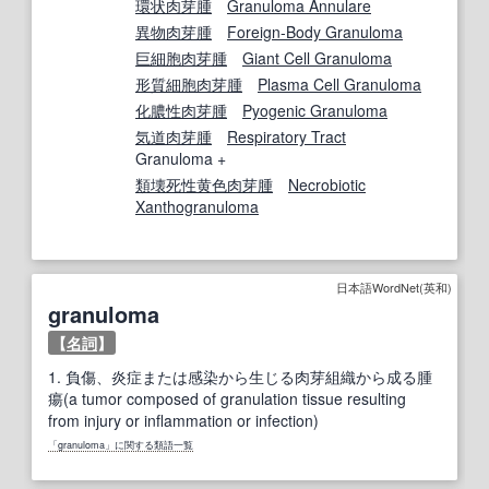
環状肉芽腫
Granuloma Annulare
異物肉芽腫
Foreign-Body Granuloma
巨細胞肉芽腫
Giant Cell Granuloma
形質細胞肉芽腫
Plasma Cell Granuloma
化膿性肉芽腫
Pyogenic Granuloma
気道
肉芽腫
Respiratory Tract
Granuloma +
類壊死
性
黄色肉芽腫
Necrobiotic
Xanthogranuloma
日本語WordNet(英和)
granuloma
【
名詞
】
1.
負傷、炎症または感染から生じる肉芽組織から成る腫
瘍(a tumor composed of granulation tissue resulting
from injury or inflammation or infection)
「granuloma」に関する類語一覧