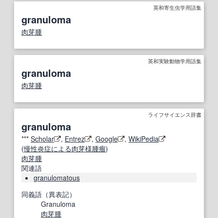
英和寄生虫学用語集
granuloma
肉芽腫
英和実験動物学用語集
granuloma
肉芽腫
ライフサイエンス辞書
granuloma
***
Scholar
,
Entrez
,
Google
,
WikiPedia
(
慢性炎症
による
肉芽
様
腫瘤
)
肉芽腫
関連語
granulomatous
同義語（異表記）
Granuloma
肉芽腫