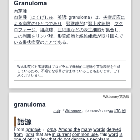
Granuloma
肉芽腫
肉芽腫
（
にくげしゅ
、
英語
: granuloma）は、
炎症反応
に
よる
病変
のひとつ
であり
、
顕微鏡的
に
類上皮細胞
、
マク
ロファージ
、
組織球
、
巨細胞
などの
炎症細胞
が
集合
し、
この
周囲
を
リンパ球
、
形質細胞
と
線維組織
が
取り
囲んで
いる
巣状病変
の
ことで
ある。
Weblio英和対訳辞書はプログラムで機械的に意味や英語表現を生成
しているため、不適切な項目が含まれていることもあります。ご了
承くださいませ。
Wiktionary英語版
granuloma
出典
:『
Wiktionary
』 (2026/05/17 02:
44
UTC
版
)
語源
From
granule
+‎
-
oma
.
Among the
many
words
derived
from
-
oma
that are
in current
common use
, this
word
is
one
of
only a few
that
do
not
denote
a
neoplasm
;