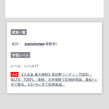
変形一覧
名詞：
granulomas
(複数形)
学習レベル
レベル：レベル17
【入会金 最大無料】英語塾リバティ｜TOEIC・
公式
IELTS・TOEFL・英検・大学受験で圧倒的実績。最短1ヶ
月で変化、4.5〜6ヶ月で目標達成。