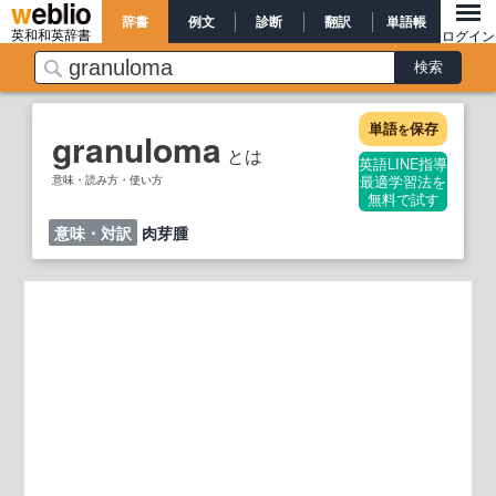
辞書
例文
診断
翻訳
単語帳
英和和英辞書
ログイン
単語
保存
を
granuloma
とは
英語LINE指導
意味・読み方・使い方
最適学習法を
無料で試す
意味・対訳
肉芽腫