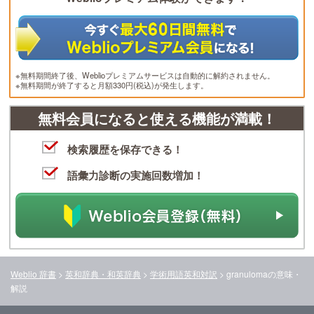
※無料期間終了後、Weblioプレミアムサービスは自動的に解約されません。
※無料期間が終了すると月額330円(税込)が発生します。
無料会員になると使える機能が満載！
検索履歴を保存できる！
語彙力診断の実施回数増加！
Weblio 辞書
>
英和辞典・和英辞典
>
学術用語英和対訳
>
granuloma
の意味・
解説