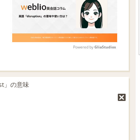
Powered by 
GliaStudios
M
u
t
ast」の意味
e