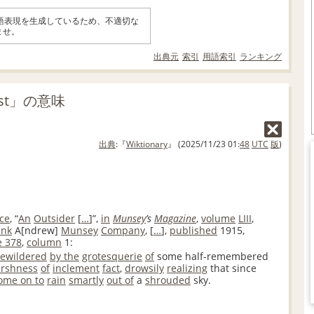
英語表現を生成しているため、不適切な
ませ。
出典元
索引
用語索引
ランキング
rast」の意味
出典
:『
Wiktionary
』 (2025/11/23 01:
48
UTC
版
)
ce
, “
An
Outsider
[
…
]
”,
in
Munsey
’s
Magazine
,
volume
LIII
,
ank
A
[
ndrew
]
Munsey
Company
,
[
…
]
,
published
1915
,
e
378
,
column
1:
ewildered
by the
grotesquerie
of
some half-remembered
rshness
of
inclement
fact
,
drowsily
realizing
that since
ome on to
rain
smartly
out of
a
shrouded
sky.