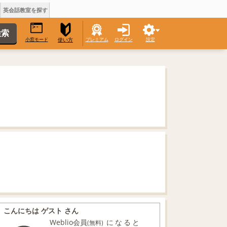
英会話教室を探す
小窓モード
プレミアム
ログイン
設定
使い方
こんにちは ゲスト さん
Weblio会員
になると
(無料)