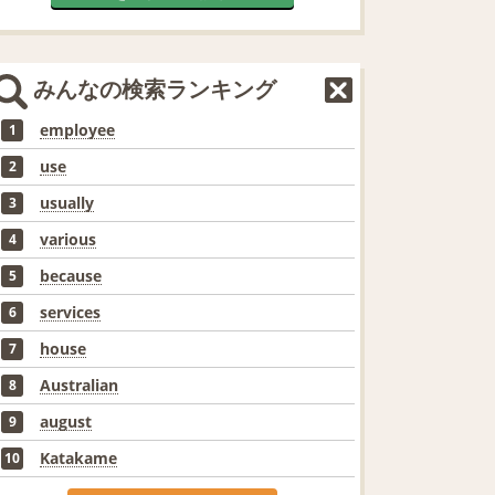
みんなの検索ランキング
employee
1
use
2
usually
3
various
4
because
5
services
6
house
7
Australian
8
august
9
Katakame
10