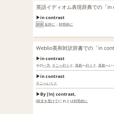
英語イディオム表現辞典での「in co
in contrast
反対に
；
対照的に
訳語
Weblio英和対訳辞書での「in con
in contrast
その
一方
,
そこへ行く
と,
其処
へ
行く
と,
其処
へい
in contrast
そこへいくと
By [In] contrast,
(
前文
を受けて
)これとは
対照的に