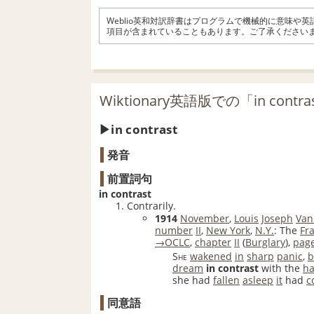
Weblio英和対訳辞書はプログラムで機械的に意味や
項目が含まれていることもあります。ご了承ください
Wiktionary英語版での「in cont
in contrast
発音
前置詞句
in contrast
Contrarily.
1914
November
,
Louis
Joseph
Van
number
II
,
New York
,
N.Y.
: The
Fr
→OCLC
,
chapter
II
(
Burglary
),
pag
She
wakened
in
sharp
panic
,
b
dream
in contrast
with the
ha
she had
fallen
asleep
it
had
c
同意語