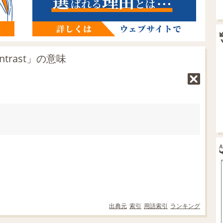
trast」の意味
出典元
索引
用語索引
ランキング