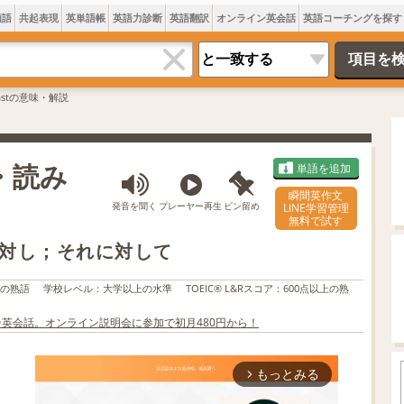
類語
共起表現
英単語帳
英語力診断
英語翻訳
オンライン英会話
英語コーチングを探す
trastの意味・解説
味・読み
単語を追加
瞬間英作文
発音を聞く
プレーヤー再生
ピン留め
LINE学習管理
無料で試す
対し；それに対して
上の熟語
学校レベル
：
大学以上の水準
TOEIC® L&Rスコア
：
600点以上の熟
ン英会話。オンライン説明会に参加で初月480円から！
もっとみる
arrow_forward_ios