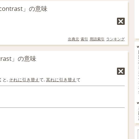
ntrast」の意味
出典元
索引
用語索引
ランキング
trast」の意味
くと,
それに
引き替え
て,
其れに
引き替え
て