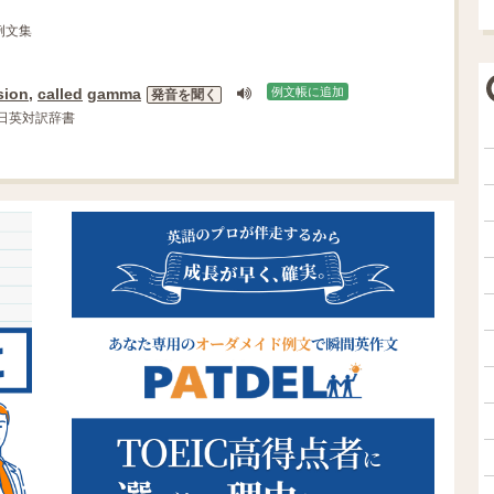
il例文集
sion
,
called
gamma
例文帳に追加
発音を聞く
DR日英対訳辞書