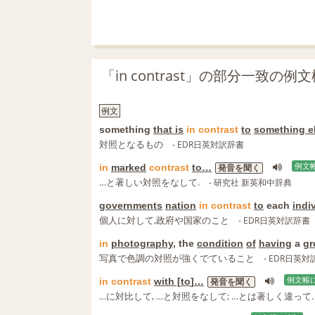
「in contrast」の部分一致の例
例文
something
that is
in
contrast
to
something e
対照となるもの
- EDR日英対訳辞書
in
marked
contrast
to
…
例文
発音を聞く
…と著しい対照をなして.
- 研究社 新英和中辞典
governments
nation
in
contrast
to
each
indi
個人に対して,政府や国家のこと
- EDR日英対訳辞書
in
photography
, the
condition
of
having
a
gr
写真で色調の対照が強くでていること
- EDR日英
in
contrast
with [
to
]
…
例文帳
発音を聞く
…に対比して, …と対照をなして; …とは著しく違って.