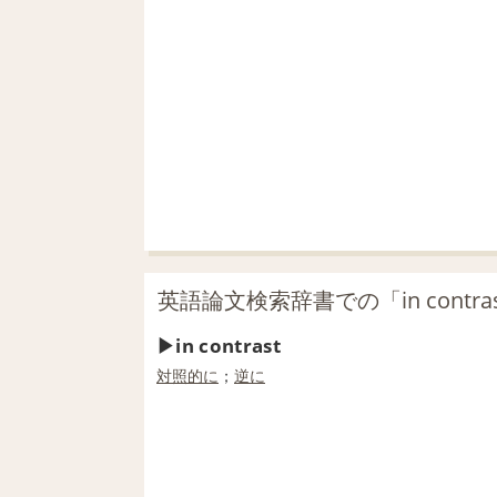
英語論文検索辞書での「in contr
in contrast
対照的に
；
逆に