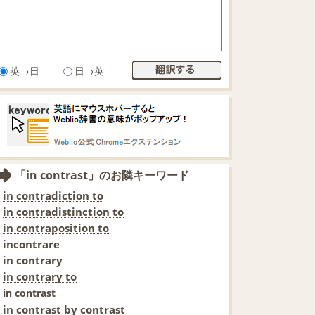
英→日
日→英
「in contrast」のお隣キーワード
in contradiction to
in contradistinction to
in contraposition to
incontrare
in contrary
in contrary to
in contrast
in contrast by contrast