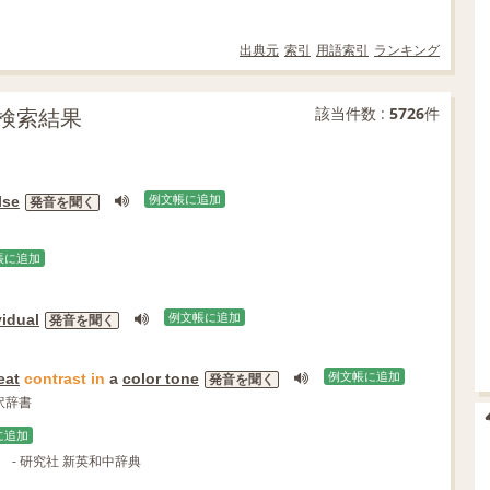
出典元
索引
用語索引
ランキング
文検索結果
該当件数 :
5726
件
lse
例文帳に追加
発音を聞く
帳に追加
vidual
例文帳に追加
発音を聞く
eat
contrast
in
a
color tone
例文帳に追加
発音を聞く
対訳辞書
に追加
- 研究社 新英和中辞典