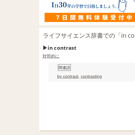
ライフサイエンス辞書での「in con
in contrast
対照的に
関連語
by contrast
,
contrasting