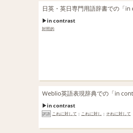
日英・英日専門用語辞書での「in co
in contrast
対照的
Weblio英語表現辞典での「in con
in contrast
これに対して
；
これに対し
；
それに対して
訳語