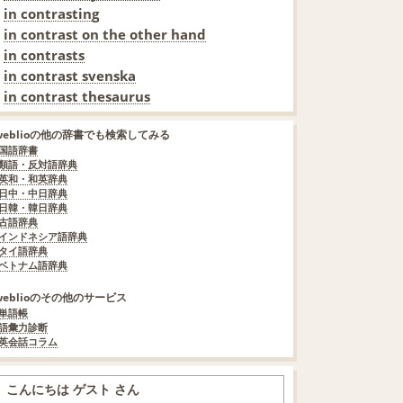
in contrasting
in contrast on the other hand
in contrasts
in contrast svenska
in contrast thesaurus
weblioの他の辞書でも検索してみる
国語辞書
類語・反対語辞典
英和・和英辞典
日中・中日辞典
日韓・韓日辞典
古語辞典
インドネシア語辞典
タイ語辞典
ベトナム語辞典
weblioのその他のサービス
単語帳
語彙力診断
英会話コラム
こんにちは ゲスト さん