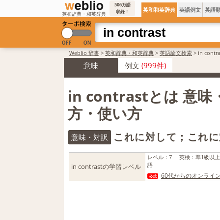
506万語
英和和英辞典
英語例文
英語
収録！
英和辞典・和英辞典
Weblio 辞書
>
英和辞典・和英辞典
>
英語論文検索
>
in con
意味
例文
(999件)
in contrastとは 意
方・使い方
これに対して；これに
意味・対訳
レベル
：
7
英検
：
準1級以
語
in contrastの学習レベル
60代からのオンライ
公式