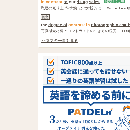
In
contrast
to
our
rising
sales
,
例文帳に追加
私達の売り上げの増加とは対照的に
- Weblio Ema
例文
the
degree of
contrast
in
photographic emul
写真感光材料のコントラストのつき方の程度
- E
>>例文の一覧を見る