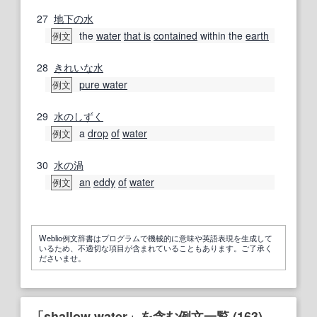
27
地下の
水
the
water
that is
contained
within the
earth
例文
28
きれいな
水
pure water
例文
29
水の
しずく
a
drop
of
water
例文
30
水の
渦
an
eddy
of
water
例文
Weblio例文辞書はプログラムで機械的に意味や英語表現を生成して
いるため、不適切な項目が含まれていることもあります。ご了承く
ださいませ。
「shallow water」を含む例文一覧 (163)