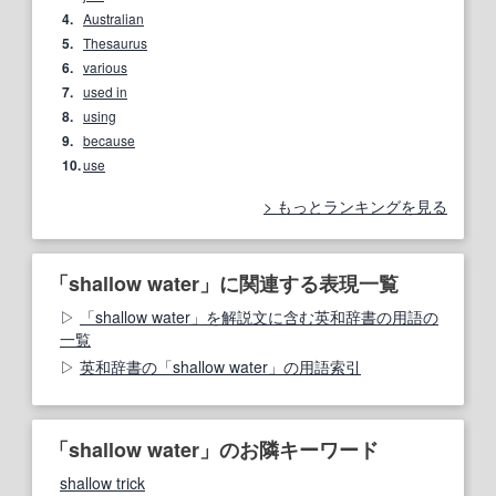
4.
Australian
5.
Thesaurus
6.
various
7.
used in
8.
using
9.
because
10.
use
もっとランキングを見る
「shallow water」に関連する表現一覧
「shallow water」を解説文に含む英和辞書の用語の
一覧
英和辞書の「shallow water」の用語索引
「shallow water」のお隣キーワード
shallow trick