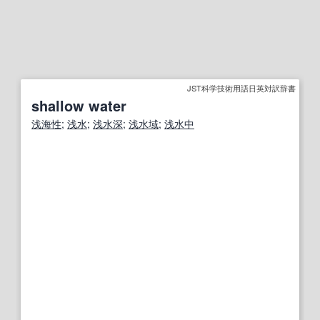
JST科学技術用語日英対訳辞書
shallow water
浅海
性
;
浅水
;
浅水
深
;
浅水
域
;
浅水
中