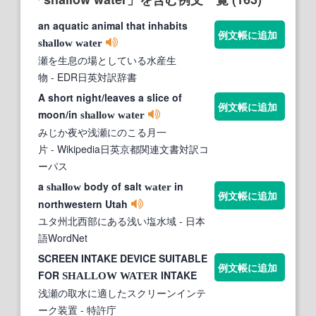
an aquatic animal that inhabits
例文帳に追加
shallow
water
瀬を生息の場としている水産生
物
- EDR日英対訳辞書
A short night/leaves a slice of
例文帳に追加
moon/in
shallow
water
みじか夜や浅瀬にのこる月一
片
- Wikipedia日英京都関連文書対訳コ
ーパス
a
body of salt
in
shallow
water
例文帳に追加
northwestern Utah
ユタ州北西部にある浅い塩水域
- 日本
語WordNet
SCREEN INTAKE DEVICE SUITABLE
例文帳に追加
FOR
INTAKE
SHALLOW
WATER
浅瀬の取水に適したスクリーンインテ
ーク装置
- 特許庁