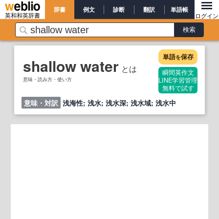
辞書
例文
診断
翻訳
単語帳
英和和英辞書
ログイン
単語
保存
を
shallow water
とは
瞬間英作文
意味・読み方・使い方
LINE学習管理
無料で試す
意味・対訳
浅海性; 浅水; 浅水深; 浅水域; 浅水中