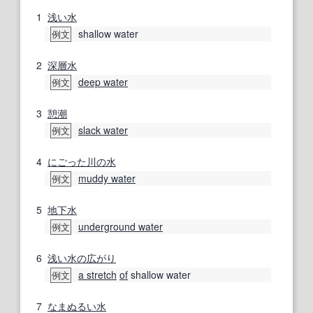
1
浅い
水
shallow water
例文
2
深層水
deep water
例文
3
憩
潮
slack water
例文
4
にごった
川の
水
muddy water
例文
5
地下水
underground water
例文
6
浅い
水の
広がり
a stretch
of
shallow water
例文
7
なまぬるい
水