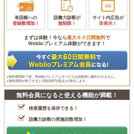
単語帳への
語彙力診断が
サイト内広告が
登録数増加！
無制限！
非表示！
まずは体験！今なら
最大６０日間無料
で
Weblioプレミアム体験ができます！
※無料期間終了後、Weblioプレミアムサービスは自動的に解約されません。
※無料期間が終了すると月額330円(税込)が発生します。
無料会員になると使える機能が満載！
検索履歴を保存できる！
語彙力診断の実施回数増加！