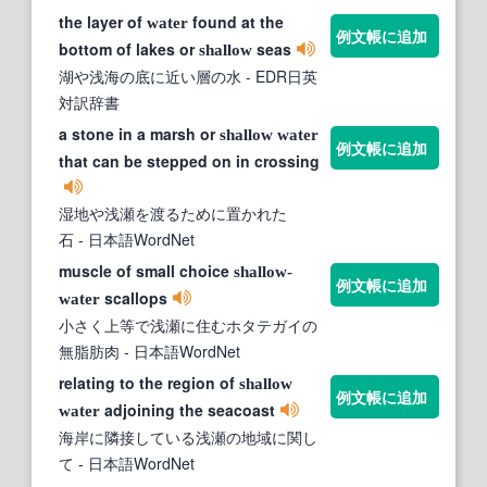
the layer of
found at the
water
例文帳に追加
bottom of lakes or
seas
shallow
湖や浅海の底に近い層の水
- EDR日英
対訳辞書
a stone in a marsh or
shallow
water
例文帳に追加
that can be stepped on in crossing
湿地や浅瀬を渡るために置かれた
石
- 日本語WordNet
muscle of small choice
shallow-
例文帳に追加
scallops
water
小さく上等で浅瀬に住むホタテガイの
無脂肪肉
- 日本語WordNet
relating to the region of
shallow
例文帳に追加
adjoining the seacoast
water
海岸に隣接している浅瀬の地域に関し
て
- 日本語WordNet