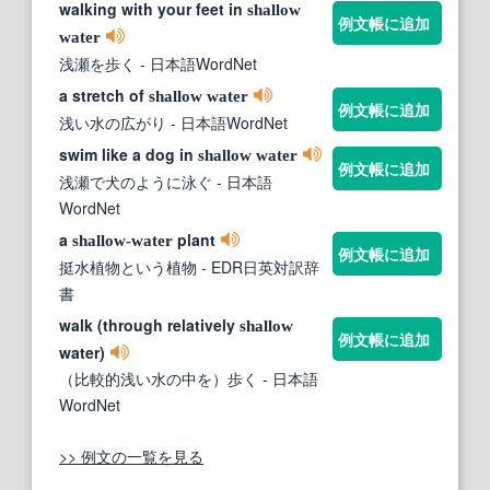
walking with your feet in
shallow
例文帳に追加
water
浅瀬を歩く
- 日本語WordNet
a stretch of
shallow
water
例文帳に追加
浅い水の広がり
- 日本語WordNet
swim like a dog in
shallow
water
例文帳に追加
浅瀬で犬のように泳ぐ
- 日本語
WordNet
a
plant
shallow-water
例文帳に追加
挺水植物という植物
- EDR日英対訳辞
書
walk (through relatively
shallow
例文帳に追加
water)
（比較的浅い水の中を）歩く
- 日本語
WordNet
>> 例文の一覧を見る