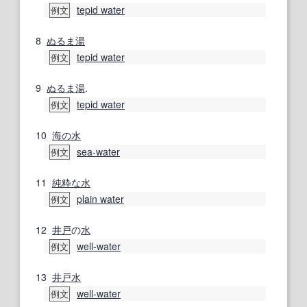
tepid water
例文
8
ぬるま湯
tepid water
例文
9
ぬるま湯
.
tepid water
例文
10
海の
水
sea-water
例文
11
純粋な
水
plain water
例文
12
井戸
の
水
well-water
例文
13
井戸水
well-water
例文