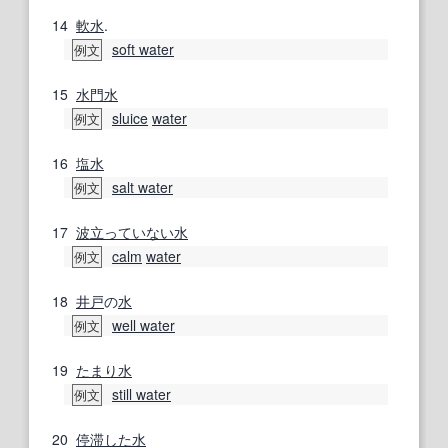
14
軟水
.
soft water
例文
15
水門
水
sluice
water
例文
16
塩水
salt water
例文
17
波
立って
いない
水
calm
water
例文
18
井戸
の
水
well water
例文
19
たまり水
still water
例文
20
停滞した
水