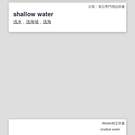
日英・英日専門用語辞書
shallow water
浅水
，
浅海域
，
浅海
Weblio例文辞書
shallow water