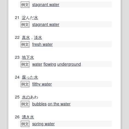
stagnant water
例文
21
淀
んだ
水
stagnant water
例文
22
真水
，
淡水
fresh water
例文
23
地下水
water
flowing
underground
例文
24
腐った
水
filthy water
例文
25
水の
あわ
bubbles
on the water
例文
26
湧き水
spring water
例文