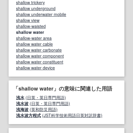
shallow trickery
shallow underground
shallow underwater mobile
shallow view
shallow-waisted
shallow water
shallow-water area
shallow water cable
shallow water carbonate
shallow water component
shallow water constituent
shallow water device
「shallow water」の意味に関連した用語
浅水
(日英・英日専門用語)
浅水波
(日英・英日専門用語)
浅海波
(英和防災用語)
浅水波方程式
(JST科学技術用語日英対訳辞書)