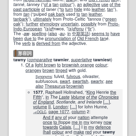
tanné
,
tanney
(
“
of a
tan
colour
”
)
,
an
adjective
use
of the
past participle
of
taner
(
“
to
turn
hide
into
leather
,
tan
”
)
,
from
tan
(
“
pulped
oak bark
used
to
tan
leather
,
tanbark
”
)
,
ultimately
from
Proto-Celtic
*tannos
(
“
green
oak
”
)
;
further
etymology
uncertain
,
possibly
from
Proto-
Indo-European
*
(s)
dʰ
nwos
,
*
(s)
dʰ
onu
(
“
fir
”
)
.
The
-
aw
-
spelling
(
also
-
au
-
in
中期
英語
)
seems to
have
been
due to
the
pronunciation of
Old French
tan
é
.
The
verb
is
derived from
the adjective.
形容詞
tawny
(
comparative
tawnier
,
superlative
tawniest
)
Of a
light brown
to
brownish orange
colour
;
orangey
brown
tinged
with gold.
fulvid
,
fulvous
,
olivaster
,
Synonyms
:
subfuscous
,
swart
,
swartish
,
swarty
;
see
also
Thesaurus
:
brownish
1577
, Raphaell Holinshed, “
King
Henrie
the
Fifth
”,
in
The
Laste
Volume
of the
Chronicles
of
England
, Scotlande, and Irelande
[
…
]
,
volume
II
,
London
:
[
…
]
for Iohn Hunne,
,
page
1077
,
column
2:
→OCLC
And if
any of
your
nation
attempte
once
to ſ
toppe
me in
my
iorney
now
towards
Calais
,
[
…
]
I
in
my
defence
ſ
hall
colour
and
make
red
your
tawny