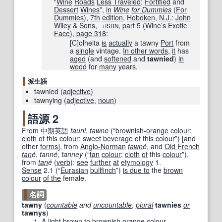
“
Wine
Roads
Less Traveled
:
Fortified
and
Dessert
Wines
”,
in
Wine
for Dummies
(
For
Dummies
),
7th
edition
,
Hoboken
,
N.J.
:
John
Wiley
&
Sons
,
,
part
5 (
Wine
’s
Exotic
→
ISBN
Face
),
page
318
:
[C]olheita
is
actually
a tawny
Port
from
a
single
vintage.
In other words,
it
has
aged
(and
softened
and
tawnied
)
in
wood
for
many
years.
派生語
tawnied
(
adjective
)
tawnying
(
adjective
,
noun
)
語源 2
From
中期
英語
tauni
,
tawne
(
“
brownish-orange
colour
;
cloth
of
this
colour
;
sweet
beverage
of
this
colour
”
)
[
and
other
forms
]
, from
Anglo-Norman
tawn
é
, and
Old French
tan
é
,
tanné
,
tanney
(
“
tan
colour
;
cloth
of
this
colour
”
)
,
from
tan
é
(
verb
)
:
see
further
at
etymology
1.
Sense
2.1 (“
Eurasian
bullfinch
”)
is due to
the
brown
colour
of the
female.
名詞
tawny
(
countable
and
uncountable
,
plural
tawnies
or
tawnys
)
A light
brown
to
brownish orange
colour.