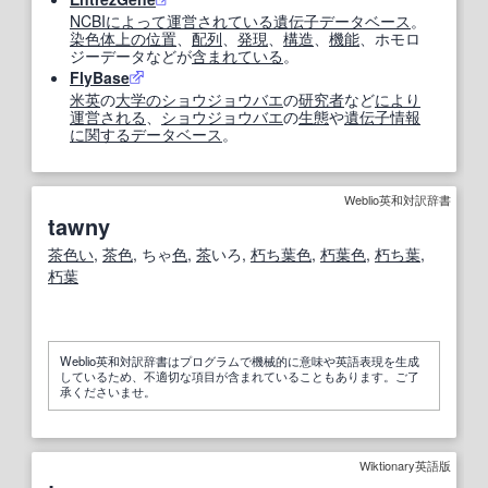
NCBI
によって
運営
されている
遺伝子データベース
。
染色体
上の
位置
、
配列
、
発現
、
構造
、
機能
、ホモロ
ジーデータなどが
含まれている
。
FlyBase
米英
の
大学の
ショウジョウバエ
の
研究者
など
により
運営
される
、
ショウジョウバエ
の
生態
や
遺伝子情報
に関する
データベース
。
Weblio英和対訳辞書
tawny
茶色い
,
茶色
, ちゃ
色
,
茶
いろ,
朽ち葉色
,
朽葉色
,
朽ち葉
,
朽葉
Weblio英和対訳辞書はプログラムで機械的に意味や英語表現を生成
しているため、不適切な項目が含まれていることもあります。ご了
承くださいませ。
Wiktionary英語版