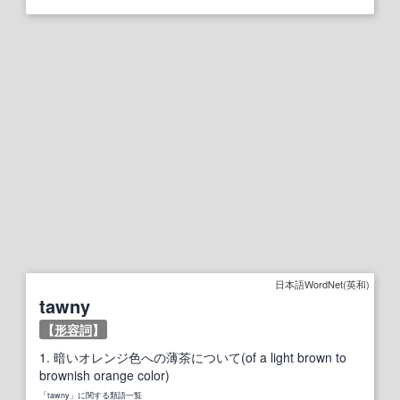
日本語WordNet(英和)
tawny
【
形容詞
】
1.
暗いオレンジ色への薄茶について(of a light brown to
brownish orange color)
「tawny」に関する類語一覧