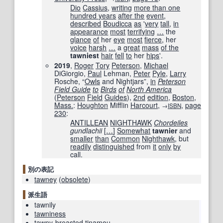
Dio
Cassius
,
writing
more than one
hundred years
after the
event
,
described
Boudicca
as
'
very
tall
,
in
appearance
most
terrifying
…
the
glance
of
her
eye
most
fierce
, her
voice
harsh
…
a
great
mass
of the
tawniest
hair
fell
to
her
hips
'.
2019
,
Roger
Tory
Peterson
,
Michael
DiGiorgio,
Paul
Lehman,
Peter
Pyle
,
Larry
Rosche, “
Owls
and Nightjars”,
in
Peterson
Field Guide
to
Birds
of
North America
(
Peterson
Field
Guides
),
2nd
edition
,
Boston
,
Mass.
:
Houghton
Mifflin
Harcourt
,
,
page
→
ISBN
230
:
ANTILLEAN
NIGHTHAWK
Chordeiles
gundlachii
[
…
]
Somewhat
tawnier
and
smaller
than
Common
Nighthawk
, but
readily
distinguished
from
it
only
by
call.
別の表記
tawney
(
obsolete
)
派生語
tawnily
tawniness
tawny-breasted
tinamou