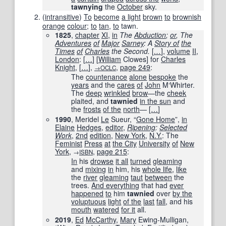
tawnying
the
October
sky.
(
intransitive
)
To
become
a light
brown
to
brownish
orange
colour
;
to
tan
,
to
tawn.
1825
,
chapter
XI
,
in
The
Abduction
;
or
, The
Adventures
of
Major
Sarney
: A
Story of
the
Times
of
Charles
the Second.
[
…
]
,
volume
II
,
London
:
[
…
]
[
William
Clowes] for
Charles
Knight
,
[
…
]
,
,
page
249
:
→OCLC
The
countenance
alone
bespoke
the
years
and the
cares
of
John
M‘Whirter.
The
deep
wrinkled
brow
—the
cheek
plaited, and
tawnied
in the sun
and
the
frosts
of the
north
—
[
…
]
1990
, Meridel
Le
Sueur, “
Gone Home
”,
in
Elaine
Hedges
,
editor
,
Ripening
:
Selected
Work
,
2nd
edition
,
New York
,
N.Y.
: The
Feminist
Press
at
the City
University
of
New
York
,
,
page
215
:
→
ISBN
In
his
drowse
it all
turned
gleaming
and
mixing
in
him, his
whole life
,
like
the
river
gleaming
taut
between
the
trees.
And everything
that had
ever
happened
to
him
tawnied
over
by the
voluptuous
light
of the
last
fall
, and his
mouth
watered
for it
all.
2019
,
Ed
McCarthy
,
Mary
Ewing-Mulligan,