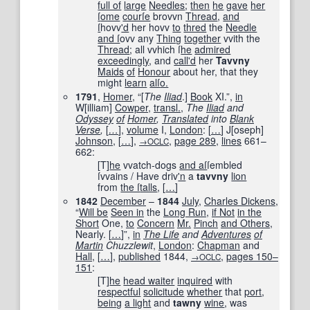
full of
large
Needles
;
then
he
gave
her
ſ
ome
courſe
brovvn
Thread
,
and
ſ
hovv
'd
her hovv
to
thred
the
Needle
and ſ
ovv any
Thing
together
vvith the
Thread
; all vvhich ſ
he
admired
exceedingly
, and
call'd
her
Tavvny
Maids
of
Honour
about her, that they
might
learn
alſ
o.
1791
,
Homer
, “[
The
Iliad
.]
Book
XI.”,
in
W[illiam]
Cowper
,
transl.
,
The
Iliad
and
Odyssey
of
Homer
,
Translated
into
Blank
Verse
,
[
…
]
,
volume
I,
London
:
[
…
]
J
[
oseph
]
Johnson
,
[
…
]
,
,
page
289
,
lines
661–
→OCLC
662
:
[T]
he
vvatch-dogs
and aſ
ſembled
ſvvains / Have driv
'n
a
tavvny
lion
from
the ſ
talls
,
[
…
]
1842
December
–
1844
July
,
Charles Dickens
,
“
Will be
Seen in
the
Long Run
,
if Not
in the
Short
One,
to
Concern
Mr.
Pinch
and Others
,
Nearly.
[
…
]
”,
in
The Life
and
Adventures
of
Martin
Chuzzlewit
,
London
:
Chapman
and
Hall
,
[
…
]
,
published
1844
,
,
pages
150–
→OCLC
151
:
[T]
he
head waiter
inquired
with
respectful
solicitude
whether
that
port
,
being
a light
and
tawny
wine
, was