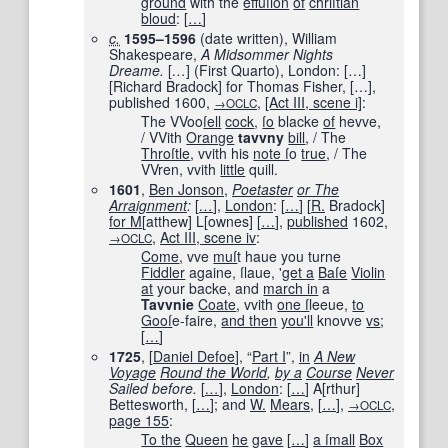
ground
with the
effuſion
of
chriſtian
bloud
:
[
…
]
c.
1595–1596
(date written)
, William
Shakespeare,
A Midsommer Nights
Dreame.
[
…
]
(First Quarto), London:
[
…
]
[
Richard Bradock
]
for Thomas Fisher,
[
…
]
,
published
1600
,
,
[Act III, scene i]
:
→OCLC
The VVoo
ſell
cock
,
ſo
blacke
of
hevve,
/ VVith
Orange
tavvny
bill
, / The
Throſtle
, vvith his
note ſ
o
true
, / The
VVren, vvith
little
quill.
1601
,
Ben Jonson
,
Poetaster
or The
Arraignment
:
[
…
]
,
London
:
[
…
]
[
R.
Bradock
]
for M
[
atthew
]
L
[
ownes
]
[
…
]
,
published
1602
,
,
Act III, scene iv
:
→OCLC
Come
, vve
muſ
t haue you turne
Fiddler
againe, ſlaue, '
get a
Baſe
Violin
at
your backe, and
march in
a
Tavvnie
Coate
, vvith
one ſ
leeue,
to
Gooſ
e-faire,
and then
you'll
knovve
vs
;
[
…
]
1725
, [
Daniel Defoe
], “
Part I
”,
in
A New
Voyage
Round the World
,
by a
Course
Never
Sailed before.
[
…
]
,
London
:
[
…
]
A
[
rthur
]
Bettesworth,
[
…
]
; and
W.
Mears
,
[
…
]
,
,
→OCLC
page
155
:
To the
Queen
he
gave
[
…
]
a ſ
mall
Box