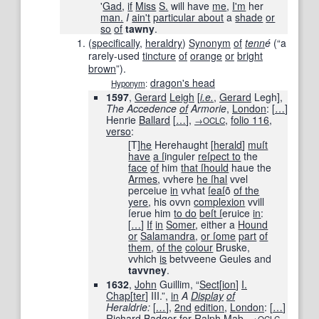
'
Gad
,
if
Miss
S.
will have
me
,
I'm
her
man.
I
ain't
particular about
a
shade
or
so
of
tawny
.
(
specifically
,
heraldry
)
Synonym
of
tenn
é
(
“
a
rarely-used
tincture
of
orange
or
bright
brown
”
)
.
dragon's head
Hyponym
:
1597
,
Gerard
Leigh
[
i.e.
,
Gerard
Legh],
The Accedence
of
Armorie
,
London
:
[
…
]
Henrie
Ballard
[
…
]
,
,
folio 116,
→OCLC
verso
:
[T]
he
Herehaught [
herald
]
muſt
have
a ſ
inguler
reſpect to
the
face
of
him
that ſhould
haue the
Armes
, vvhere
he ſ
hal
vvel
perceiue
in
vvhat
ſeaſ
õ
of the
yere
, his ovvn
complexion
vvill
ſerue him
to do
beſt ſ
eruice
in
:
[
…
]
If
in
Somer
, either a
Hound
or
Salamandra
,
or ſ
ome
part
of
them
,
of the
colour
Bruske,
vvhich
is
betvveene Geules and
tavvney
.
1632
,
John
Guillim, “
Sect
[
ion
]
I.
Chap
[
ter
]
III.”,
in
A
Display
of
Heraldrie:
[
…
]
,
2nd
edition
,
London
:
[
…
]
Richard
Badger
for
Ralph
Mab
,
,