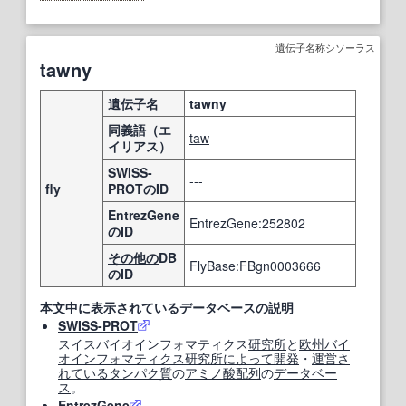
遺伝子名称シソーラス
tawny
遺伝子名
tawny
同義語（エ
taw
イリアス）
SWISS-
---
fly
PROTのID
EntrezGene
EntrezGene:252802
のID
その他の
DB
FlyBase:FBgn0003666
のID
本文中に表示されているデータベースの説明
SWISS-PROT
スイスバイオインフォマティクス
研究所
と
欧州
バイ
オインフォマティクス
研究所
によって
開発
・
運営
さ
れている
タンパク質
の
アミノ酸配列
の
データベー
ス
。
EntrezGene