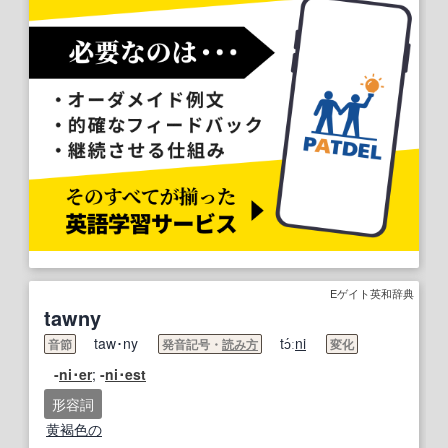
Eゲイト英和辞典
tawny
taw･ny
tɔ́ː
ni
音節
発音記号・
読み方
変化
-
ni･er
;
-
ni･
est
形容詞
黄褐色の