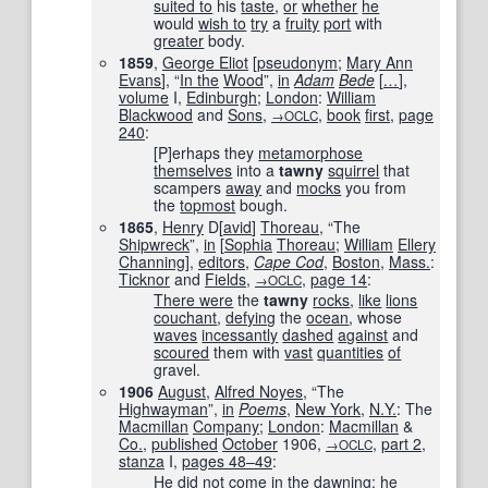
suited to
his
taste
,
or
whether
he
would
wish to
try
a
fruity
port
with
greater
body.
1859
,
George Eliot
[
pseudonym
;
Mary Ann
Evans
], “
In the
Wood
”,
in
Adam
Bede
[
…
]
,
volume
I,
Edinburgh
;
London
:
William
Blackwood
and
Sons
,
,
book
first
,
page
→OCLC
240
:
[P]erhaps they
metamorphose
themselves
into a
tawny
squirrel
that
scampers
away
and
mocks
you from
the
topmost
bough.
1865
,
Henry
D[
avid
]
Thoreau
, “The
Shipwreck
”,
in
[
Sophia
Thoreau
;
William
Ellery
Channing
],
editors
,
Cape Cod
,
Boston
,
Mass.
:
Ticknor
and
Fields
,
,
page
14
:
→OCLC
There were
the
tawny
rocks
,
like
lions
couchant
,
defying
the
ocean
, whose
waves
incessantly
dashed
against
and
scoured
them with
vast
quantities
of
gravel.
1906
August
,
Alfred Noyes
, “The
Highwayman
”,
in
Poems
,
New York
,
N.Y.
: The
Macmillan
Company
;
London
:
Macmillan
&
Co.
,
published
October
1906,
,
part 2
,
→OCLC
stanza
I,
pages
48–49
:
He
did not
come in
the
dawning
;
he