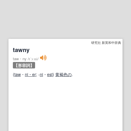
研究社 新英和中辞典
tawny
taw・ny
/
tˈɔːni
/
【形容詞】
(
taw
・
ni・er
; ‐
ni
・
est
)
黄褐色の
.