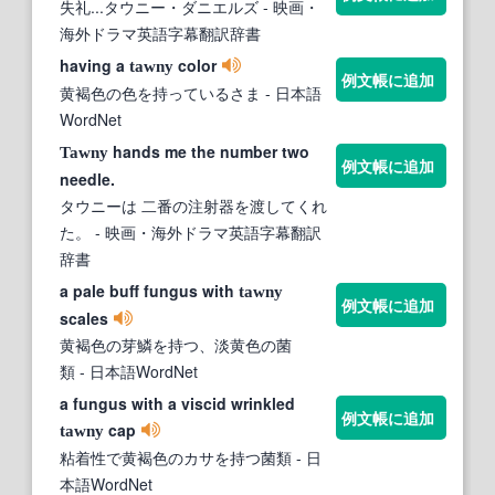
失礼...タウニー・ダニエルズ
- 映画・
海外ドラマ英語字幕翻訳辞書
having a
color
tawny
例文帳に追加
黄褐色の色を持っているさま
- 日本語
WordNet
hands me the number two
Tawny
例文帳に追加
needle.
タウニーは 二番の注射器を渡してくれ
た。
- 映画・海外ドラマ英語字幕翻訳
辞書
a pale buff fungus with
tawny
例文帳に追加
scales
黄褐色の芽鱗を持つ、淡黄色の菌
類
- 日本語WordNet
a fungus with a viscid wrinkled
例文帳に追加
cap
tawny
粘着性で黄褐色のカサを持つ菌類
- 日
本語WordNet