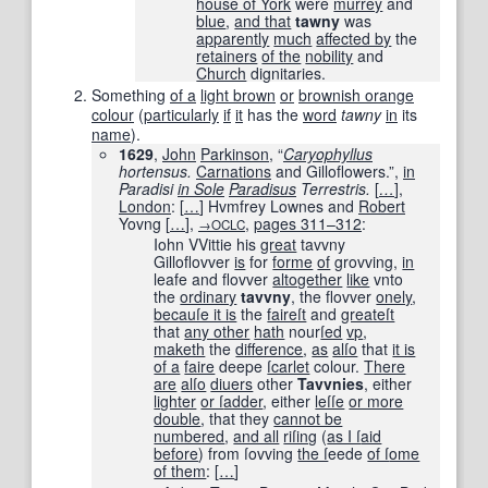
house of York
were
murrey
and
blue
,
and that
tawny
was
apparently
much
affected by
the
retainers
of the
nobility
and
Church
dignitaries.
Something
of a
light brown
or
brownish orange
colour
(
particularly
if
it
has the
word
tawny
in
its
name
).
1629
,
John
Parkinson
, “
Caryophyllus
hortensus.
Carnations
and Gilloflowers.”,
in
Paradisi
in Sole
Paradisus
Terrestris.
[
…
]
,
London
:
[
…
]
Hvmfrey Lownes and
Robert
Yovng
[
…
]
,
,
pages
311–312
:
→OCLC
Iohn VVittie his
great
tavvny
Gilloflovver
is
for
forme
of
grovving,
in
leafe and flovver
altogether
like
vnto
the
ordinary
tavvny
, the flovver
onely
,
becauſe it is
the
faireſt
and
greateſt
that
any other
hath
nour
ſed
vp
,
maketh
the
difference
,
as
alſo
that
it is
of a
faire
deepe
ſcarlet
colour.
There
are
alſo
diuers
other
Tavvnies
, either
lighter
or ſ
adder
, either
leſſe
or more
double
, that they
cannot be
numbered
,
and all
riſing
(
as I ſ
aid
before
) from ſovving
the ſ
eede
of ſ
ome
of them
:
[
…
]