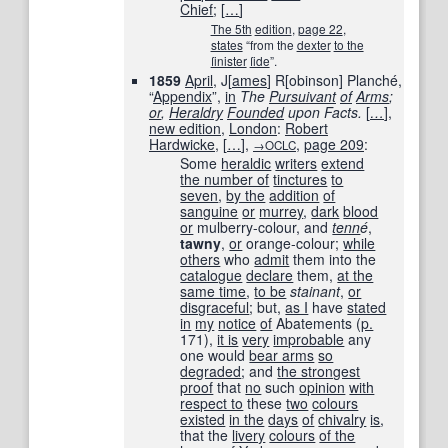
Chief
;
[
…
]
The 5th
edition
,
page 22
,
states
“from the
dexter
to the
ſinister
ſide
”.
1859
April
, J[
ames
] R[obinson] Planché,
“
Appendix
”,
in
The
Pursuivant
of
Arms
;
or
,
Heraldry
Founded
upon Facts.
[
…
]
,
new edition
,
London
:
Robert
Hardwicke
,
[
…
]
,
,
page
209
:
→OCLC
Some
heraldic
writers
extend
the number of
tinctures
to
seven
,
by the
addition
of
sanguine
or
murrey
,
dark
blood
or
mulberry-colour, and
tenn
é
,
tawny
,
or
orange-colour;
while
others
who
admit
them into the
catalogue
declare
them,
at the
same time
,
to be
stainant
,
or
disgraceful
; but,
as I
have
stated
in
my
notice
of
Abatements (
p.
171),
it is
very
improbable
any
one would
bear arms
so
degraded
; and
the strongest
proof
that
no
such
opinion
with
respect to
these
two
colours
existed
in the
days
of
chivalry
is
,
that the
livery
colours
of the