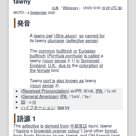
tawny
出典
:『
Wiktionary
』 (2025/12/30
16
:
29
UTC
版
)
WOTD – 4
September
2022
発音
A
tawny owl
(
Strix aluco
),
so
named for
its tawny
plumage
(
adjective
sense
)
.
The
common
bullfinch
or
Eurasian
bullfinch
(
Pyrrhula pyrrhula
)
is called
a
tawny
(
noun
sense
2.1)
in
Somerset
,
England
,
U.K.
,
due to
the
coloration
of
the
female
bird.
Tawny
port is
also known as
tawny
(
noun
sense
3)
.
(
Received Pronunciation
)
enPR:
tôʹnē
,
IPA:
/ˈtɔːni/
(
General American
)
IPA:
/ˈtɔni/
,
/ˈtɑ-/
韻
:
-ɔː
ni
ハイフネーション
:
taw
‧
ny
語源 1
The
adjective
is
derived from
中期
英語
tauni
,
tawne
(
“
having
a
brownish-orange
colour
”
)
[
and other
forms
]
,
from
Anglo-Norman
taune
,
tawn
é
, and
Old French
tan
é
,