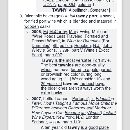
,
page
854
,
column
1:
→OCLC
TAWNY
. A
bullfinch.
Somerset.
]
(
alcoholic beverages
)
In full
tawny
port
: a
sweet
,
fortified
port wine
which
is
blended
and
matured
in
wooden
casks.
2006
,
Ed
McCarthy
,
Mary
Ewing-Mulligan,
“
Wine
Roads
Less Traveled
:
Fortified
and
Dessert
Wines
”,
in
Wine
for Dummies
(
For
Dummies
),
4th
edition
,
Hoboken
,
N.J.
:
John
Wiley
&
Sons
,
,
part
V (
Wine
’s
Exotic
→
ISBN
Face
),
page
297
:
Tawny
is
the most
versatile
Port
style.
The best
tawnies
are
good-quality
wines
that have
faded
to a
pale
garnet
or
brownish red
color
during
long
wood
aging.
[
…
]
We
consider
10
- and
20-year-old
tawnies
the best
buys
;
the
older
ones
aren't
always
worth
the
extra
bucks.
2007
, Lettie Teague, “
Portugal
”,
in
Educating
Peter
: How I
Taught
a
Famous
Movie
Critic
the
Difference between
Cabernet
and
Merlot
or
How Anyone Can
Become
an
(
Almost
)
Instant
Wine
Expert
,
New York
,
N.Y.
;
London
:
Scribner
,
,
page
110
:
→
ISBN
A ten-year-old
tawny
is a
good
place