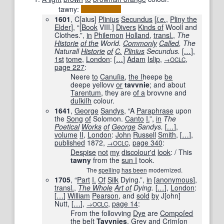
tawny:
1601
, C[aius]
Plinius
Secundus
[
i.e.
,
Pliny the
Elder
], “
[
Book
VIII.
]
Divers
Kinds of
Wooll and
Clothes.”,
in
Philemon
Holland
,
transl.
,
The
Historie
of the
World.
Commonly
Called
, The
Naturall
Historie
of
C.
Plinius
Secundus.
[
…
]
,
1st
tome
,
London
:
[
…
]
Adam
Islip
,
,
→OCLC
page
227
:
Neere
to
Canuſ
ia
,
the ſ
heepe
be
deepe yellovv
or
tavvnie
; and about
Tarentum
, they are
of a
brovvne and
duſkiſh
colour.
1641
,
George
Sandys
, “A
Paraphrase
upon
the
Song
of
Solomon.
Canto
I.
”,
in
The
Poetical
Works
of
George
Sandys.
[
…
]
,
volume
II
,
London
:
John
Russell
Smith
,
[
…
]
,
published
1872
,
,
page
340
:
→OCLC
Despise
not
my
discolour
'd
look
: / This
tawny
from the
sun I
took.
The
spelling
has been
modernized.
1705
, “
Part
I.
Of
Silk
Dying.”,
in
[
anonymous
]
,
transl.
,
The Whole
Art of
Dying.
[
…
]
,
London
:
[
…
]
William
Pearson
, and
sold
by
J
[
ohn
]
Nutt,
[
…
]
,
,
page
14
:
→OCLC
From the follovving
Dye
are
Compoſed
the beſt
Tavvnies
,
Grey
and
Crimſon