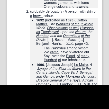
womens
garments
, with ſ
ome
Orenge
colours
and
tawneis
.
(
probably
derogatory
)
A
person
with
skin
of
a
brown
colour.
1692
(
indicated
as
1693
),
Cotton
Mather
,
The
Wonders
of the
Invisible
World.
Observations
as well
Historical
as
Theological
, upon the
Nature
, the
Number
, and the
Operations
of the
Devils.
[
…
]
,
Boston
,
Mass.
:
[
…
]
Benjamin Harris
,
,
page
42
:
→OCLC
The
Tavvnies
among
vvhom
vve
came
, have VVatered our
Soyl, vvith the
Blood
,
of
many
Hundred
of
our Inhabitants.
1696
,
[
Jacques-Joseph
]
Le Maire
,
A
Voyage
of the
Sieur
Le Maire
to the
Canary Islands
, Cape-Verd,
Senegal
and Gamby, under
Monsieur
Dancourt,
Director-General
of the
Royal
African
Company.
[
…
]
,
London
:
[
…
]
F.
Mills
and
W.
Turner
,
[
…
]
,
,
page
47
:
→OCLC
Senegal
ſeparates
the
Azoaghes
,
Moors
or
Tavvnies
,
from the
real
Blacks
;
ſo that
on
one ſide
of the
River
are the
Moors
of a
Tavvny
Complexion
,