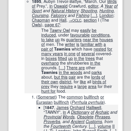
1895
, Aubyn Trevor-Battye, “March. Our
Birds
of
Prey.”,
in
Oswald
Crawfurd,
editor
,
A
Year
of
Sport
and
Natural History
:
Shooting
,
Hunting
,
Coursing
,
Falconry
and
Fishing
[
…
]
,
London
:
Chapman
and
Hall
,
,
section
I (The
→OCLC
Owls
),
page
67
:
The
Tawny Owl
may
easily
be
induced
, under
favourable
conditions
,
to take
up
its
quarters
near the
houses
of
men. The
writer
is
familiar with
a
pair of
Tawnies
which have
nested
for
many years
in one
of
several
covered-
in
boxes
fitted
up
in the
trees
that
overhang
the shrubberies
in the
grounds.
[
…
]
There are
other
Tawnies
in the woods
and
parks
about,
but this
pair
are the
lords
of
their own
district
, for
like
all
birds of
prey
they
require
a
large
area
for their
hunt for
food.
(
Somerset
)
The
common
bullfinch
or
Eurasian
bullfinch
(
Pyrrhula pyrrhula
).
[
1847
,
James
Orchard
Halliwell
,
“TAWNY”,
in
A
Dictionary
of
Archaic
and
Provincial
Words
,
Obsolete
Phrases
,
Proverbs
, and
Ancient
Customs
, from
the
Fourteenth
Century.
[
…
]
,
volume
II
(J–Z),
London
:
John
Russell
Smith
,
[
…
]
,