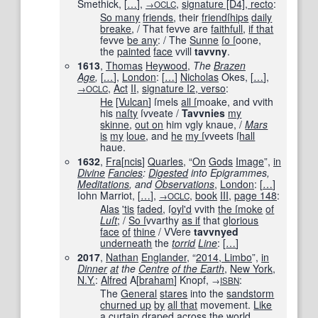
Smethick,
[
…
]
,
,
signature [D4], recto
:
→OCLC
So many
friends
, their
friendſ
hips
daily
breake
, / That fevve are
faithfull
,
if that
fevve
be any
: / The
Sunne
ſo ſ
oone,
the
painted
face
vvill
tavvny
.
1613
,
Thomas
Heywood
,
The
Brazen
Age
,
[
…
]
,
London
:
[
…
]
Nicholas
Okes,
[
…
]
,
,
Act
II
,
signature I2, verso
:
→OCLC
He
[
Vulcan
] ſmels
all ſ
moake, and vvith
his
naſty
ſvveate /
Tavvnies
my
skinne
,
out on
him vgly knaue, /
Mars
is
my
loue
, and
he
my ſ
vveets ſ
hall
haue.
1632
,
Fra
[
ncis
]
Quarles
, “
On
Gods
Image
”,
in
Divine
Fancies
:
Digested
into Epigrammes,
Meditations
, and
Observations
,
London
:
[
…
]
Iohn Marriot,
[
…
]
,
,
book
III
,
page
148
:
→OCLC
Alas
'tis
faded
, ſ
oyl
'd
vvith
the ſ
moke
of
Luſt
; /
So ſ
vvarthy
as if
that
glorious
face
of
thine
/ VVere
tavvnyed
underneath
the
torrid
Line
:
[
…
]
2017
,
Nathan
Englander
, “
2014, Limbo
”,
in
Dinner
at
the
Centre
of the Earth
,
New York
,
N.Y.
:
Alfred
A[
braham
] Knopf,
:
→
ISBN
The
General
stares
into the
sandstorm
churned up
by
all that
movement.
Like
a
curtain
draped
across the
world
,