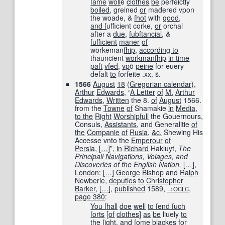
ſame
woll
ẽ
clothes
be
perfeictly
boiled
, greined
or
madered vpon
the woade, &
ſhot
with
good
,
and ſ
ufficient corke,
or
orchal
after a
due
,
ſubſtancial
, &
ſufficient
maner
of
workeman
ſhip
,
according to
thauncient
workmanſhip
in time
paſt
vſ
ed
,
vp
õ
peine
for euery
defalt
to
forfeite .xx. s̃.
1566
August
18
(
Gregorian calendar
),
Arthur
Edwards
, “
A Letter
of
M.
Arthur
Edwards
,
Written
the 8.
of
August
1566.
from the
Towne
of
Shamakie
in
Media
,
to the
Right
Worshipfull
the Gouernours,
Consuls,
Assistants
, and Generalitie
of
the
Companie
of
Rusia
,
&c.
Shewing His
Accesse vnto the
Emperour
of
Persia
,
[
…
]
”,
in
Richard
Hakluyt,
The
Principall
Navigations
, Voiages, and
Discoveries
of the
English
Nation
,
[
…
]
,
London
:
[
…
]
George
Bishop
and
Ralph
Newberie,
deputies
to
Christopher
Barker
,
[
…
]
,
published
1589
,
,
→OCLC
page
380
:
You ſ
hall
doe
well
to ſ
end ſ
uch
ſorts
[
of
clothes
]
as
be
liuely
to
the
ſight
,
and ſ
ome
blackes for