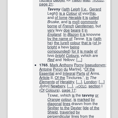
→OCLC
page
21
:
Tavvny
(
ſaith
Leigh
[
i.e.
,
Gerard
Legh])
is a
Colour
of
vvor
ſhip
,
and
of ſ
ome
Heralds
it is
called
Bruske
, and
is
moſt
commonly
borne
of
French
Gentlemen
, but
very
fevv
doe
beare
it
in
England
.
In
Blazon
it is
knovvne
by the name of
Tenne
.
It is
(
ſaith
he
)
the ſ
ure
ſt
colour
that is
(
of ſ
o
bright
a hevv
being
compounded
)
for it
is made
of
tvvo
bright
Colours
, vvhich are
Red
and
Yellovv
:
[
…
]
1765
,
Mark Anthony
Porny
[
pseudonym
;
Antoine
Pyron
du
Martre
]
, “
Of the
Essential
and
Integral
Parts
of
Arms.
Article
II.
Of the
Tinctures.”,
in
The
Elements
of
Heraldry
,
[
…
]
,
London
:
[
…
]
J
[
ohn
]
Newbery
,
[
…
]
,
,
section
I
→OCLC
(
Of
Colours
),
page
17
:
Tenne
, vvhich
is
the
tavvny
or
Orange
colour
,
is
marked
by
diagonal
lines
dravvn from the
Siniſter
to the
Dexter
ſide
of the
Shield
,
traverſed
by
perpendicular
lines
from the