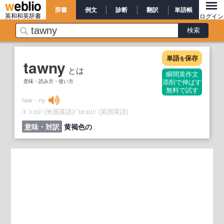
辞書
例文
診断
翻訳
単語帳
英和和英辞書
ログイン
単語
保存
を
tawny
とは
瞬間英作文
意味・読み方・使い方
添削で伸ばす
無料で試す
taw・ny
/
/
(米国英語)
/
/
(英国英語)
tˈɔːni
ˈtɑ:ni:
意味・対訳
黄褐色の