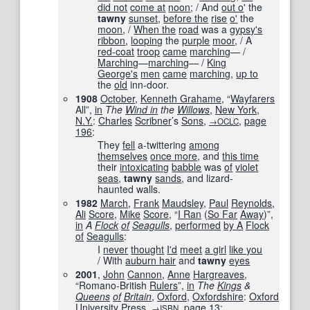
did not
come at
noon
; / And
out o
' the
tawny
sunset
,
before the
rise
o'
the
moon
, /
When the
road
was a
gypsy
's
ribbon
,
looping
the
purple
moor
, / A
red-coat
troop
came
marching
— /
Marching
—
marching
— /
King
George's
men
came
marching
,
up to
the
old
inn-door.
1908
October
,
Kenneth Grahame
, “
Wayfarers
All”,
in
The
Wind in
the
Willows
,
New York
,
N.Y.
:
Charles
Scribner
’s
Sons
,
,
page
→OCLC
196
:
They
fell
a-twittering
among
themselves
once more
, and
this time
their
intoxicating
babble
was
of
violet
seas
,
tawny
sands
, and lizard-
haunted walls.
1982
March
,
Frank
Maudsley
,
Paul
Reynolds
,
Ali
Score
,
Mike
Score
, “
I Ran
(
So Far
Away
)”,
in
A
Flock
of
Seagulls
,
performed
by A
Flock
of
Seagulls
:
I
never
thought
I'd
meet
a girl
like you
/ With
auburn hair
and
tawny
eyes
2001
,
John
Cannon
,
Anne
Hargreaves
,
“Romano-British
Rulers
”,
in
The
Kings
&
Queens
of
Britain
,
Oxford
,
Oxfordshire
:
Oxford
University Press
,
,
page
13
:
→
ISBN