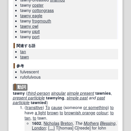
tawny
coster
tawny
cottongrass
tawny eagle
tawny
frogmouth
tawny owl
tawny
pipit
tawny
port
関連する語
tan
tawn
参考
fulvescent
rufofulvous
動詞
tawny
(
third-person
singular
simple present
tawnies
,
present participle
tawnying
,
simple past
and
past
participle
tawnied
)
(
transitive
)
To
cause
(someone
or something
)
to
have
a light
brown
to
brownish orange
colour
;
to
tan
,
to
tawn.
1602
,
Nicholas
Breton
,
The
Mothers
Blessing
,
London
:
[
…
]
T
[
homas
]
C[reede] for Iohn