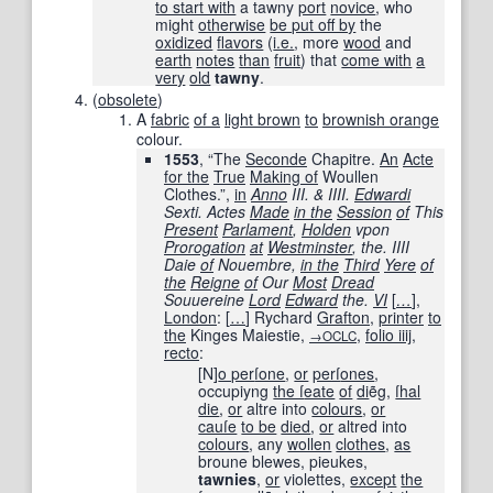
to start with
a tawny
port
novice
, who
might
otherwise
be put off by
the
oxidized
flavors
(
i.e.
, more
wood
and
earth
notes
than
fruit
) that
come with
a
very
old
tawny
.
(
obsolete
)
A
fabric
of a
light brown
to
brownish orange
colour.
1553
, “The
Seconde
Chapitre.
An
Acte
for the
True
Making of
Woullen
Clothes.”,
in
Anno
III. & IIII.
Edwardi
Sexti. Actes
Made
in the
Session
of
This
Present
Parlament
,
Holden
vpon
Prorogation
at
Westminster
, the. IIII
Daie
of
Nouembre,
in the
Third
Yere
of
the
Reigne
of
Our
Most
Dread
Souuereine
Lord
Edward
the.
VI
[
…
]
,
London
:
[
…
]
Rychard
Grafton
,
printer
to
the
Kinges Maiestie,
,
folio iiij,
→OCLC
recto
:
[N]
o per
ſone
,
or
perſ
ones
,
occupiyng
the ſ
eate
of
di
ẽg,
ſhal
die
,
or
altre into
colours
,
or
cauſe
to be
died
,
or
altred into
colours
, any
wollen
clothes
,
as
broune blewes, pieukes,
tawnies
,
or
violettes,
except
the