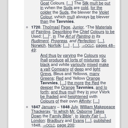
Goat
Colours.
[
…
]
The
Silk
muſ
t be
put
in
vvhen the
Suds
are
cold
,
for the
colder
the
Suds
, the blevver the
Violet
Colour
, vvhich
muſ
t alvvays
be
blevver
than
the
Tavvnies
.
1720
,
Tho
[
mas
]
Page
,
Junior
, “The
Materials
of
Painting
,
Describing
the
Chief
Colours
to be
Used;
[
…
]
”,
in
The
Art of
Painting
in
Its
Rudiment
,
Progress
, and
Perfection
:
[
…
]
,
Norwich
,
Norfolk
:
[
…
]
,
[
…
]
,
,
pages
48–
→OCLC
49
:
And thus
by
varying
the
Colours
you
ſ
hall
produce
all ſorts of
mixtures
:
So
black
and vvhite
variouſly
mixed
make
a vaſt
Company
of
deep
and
light
Greys
, Bleus and Yellovvs,
many
Greens
;
Red
and Yellovv
Orange
Tavvnies
,
[
…
]
the more
the Red
the
deeper
the
Orange
Tavvnies
,
and ſo
forth
;
and thus
muſ
t they
in
your VVork
be ſ
haded
and
heightened
vvith
Colours
of
their ovvn
Affinity
:
[
…
]
1847
January
–
1848
July
,
William Makepeace
Thackeray
, “
In which
Mr.
Osborne
Takes
Down
the
Family Bible
”,
in
Vanity Fair
[
…
]
,
London
:
Bradbury
and
Evans
[
…
]
,
published
1848
,
,
page
200
:
→OCLC