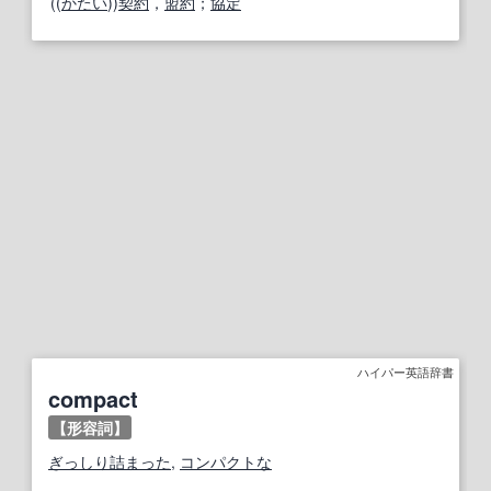
((
かたい
))
契約
，
盟約
；
協定
ハイパー英語辞書
compact
【形容詞】
ぎっしり詰まった
,
コンパクトな