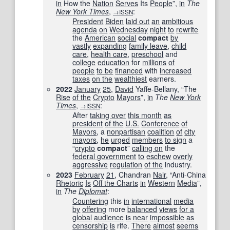
in
How the
Nation
Serves
Its
People
”,
in
The
New York Times
‎,
:
→ISSN
President
Biden
laid out
an
ambitious
agenda
on
Wednesday
night
to
rewrite
the
American
social
compact
by
vastly
expanding
family leave
,
child
care
,
health care
,
preschool
and
college
education
for
millions
of
people
to be
financed
with
increased
taxes
on the
wealthiest
earners.
2022
January
25
,
David
Yaffe-Bellany, “The
Rise
of the
Crypto
Mayors
”,
in
The
New York
Times
‎,
:
→ISSN
After
taking over
this month
as
president
of the
U.S.
Conference
of
Mayors
, a
nonpartisan
coalition
of
city
mayors
,
he
urged
members
to sign
a
“
crypto
compact
”
calling on
the
federal government
to
eschew
overly
aggressive
regulation
of the
industry.
2023
February
21
, Chandran
Nair
, “Anti-China
Rhetoric
Is
Off the Charts
in
Western
Media
”,
in
The
Diplomat
‎:
Countering
this
in
international
media
by
offering
more
balanced
views
for a
global
audience
is
near
impossible
as
censorship
is
rife.
There
almost
seems