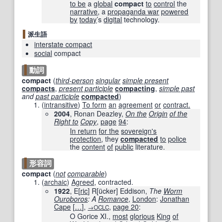
to be
a
global
compact
to
control
the
narrative
, a
propaganda war
powered
by
today
’s
digital
technology.
派生語
interstate compact
social
compact
動詞
compact
(
third-person
singular
simple present
compacts
,
present participle
compacting
,
simple past
and
past participle
compacted
)
(
intransitive
)
To form
an
agreement
or
contract.
2004
, Ronan Deazley,
On the
Origin
of the
Right to
Copy
,
page
94
:
In return
for the
sovereign
's
protection
, they
compacted
to
police
the
content
of
public
literature.
形容詞
compact
(
not
comparable
)
(
archaic
)
Agreed
, contracted.
1922
, E[
ric
] R[ücker] Eddison,
The
Worm
Ouroboros
: A
Romance
,
London
:
Jonathan
Cape
[
…
]
,
,
page
20
:
→OCLC
O Gorice XI.,
most
glorious
King
of