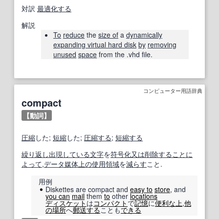
対訳
最適化する
解説
To
reduce
the
size of
a
dynamically
expanding virtual hard disk
by
removing
unused
space
from the .vhd file.
コンピューター用語辞典
compact
【動詞】
圧縮
した;
短縮
した;
圧縮する
;
短縮する
繰り返し
出現
している
文字
を
符号化
又は
削除する
ことに
よって
,
データ媒体
上の
使用
領域
を
減らす
こと.
用例
Diskettes are compact and
easy to
store
, and
you can
mail
them
to
other
locations
ディスケット
は
コンパクト
で
記憶
に
便利な
上
,
他
の
場所
へ
郵送する
ことも
できる