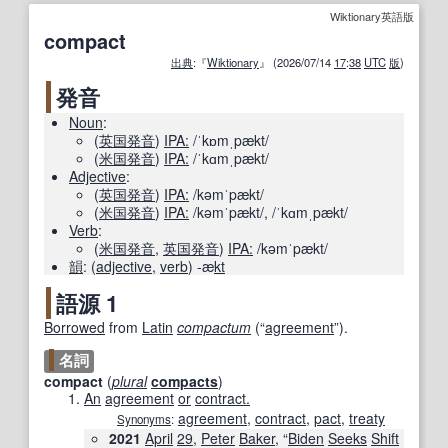
Wiktionary英語版
compact
出典
:『
Wiktionary
』 (2026/07/14
17
:
38
UTC
版
)
発音
Noun
:
(
英国
発音
)
IPA:
/ˈkɒmˌpækt/
(
米国
発音
)
IPA:
/ˈkɑmˌpækt/
Adjective
:
(
英国
発音
)
IPA:
/kəmˈpækt/
(
米国
発音
)
IPA:
/kəmˈpækt/
,
/ˈkɑmˌpækt/
Verb
:
(
米国
発音
,
英国
発音
)
IPA:
/kəmˈpækt/
韻
:
(
adjective
,
verb
)
-æ
kt
語源 1
Borrowed
from
Latin
compactum
(
“
agreement
”
)
.
名詞
compact
(
plural
compacts
)
An
agreement
or
contract.
agreement
,
contract
,
pact
,
treaty
Synonyms
:
2021
April
29
,
Peter
Baker
, “
Biden
Seeks
Shift