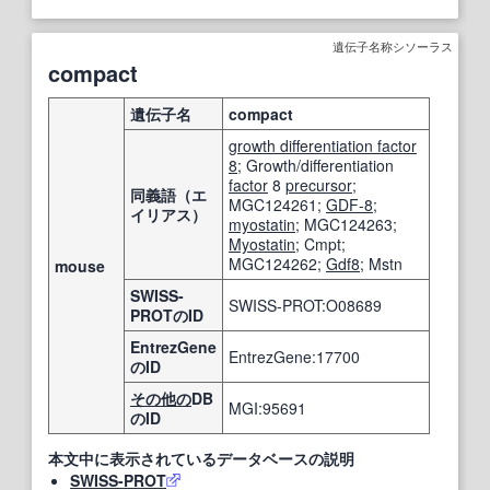
遺伝子名称シソーラス
compact
遺伝子名
compact
growth differentiation factor
8
; Growth/differentiation
factor
8
precursor
;
同義語（エ
MGC124261;
GDF-8
;
イリアス）
myostatin
; MGC124263;
Myostatin
; Cmpt;
MGC124262;
Gdf8
; Mstn
mouse
SWISS-
SWISS-PROT:O08689
PROTのID
EntrezGene
EntrezGene:17700
のID
その他の
DB
MGI:95691
のID
本文中に表示されているデータベースの説明
SWISS-PROT