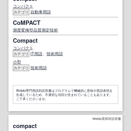
コンパクト
自動車用語
カテゴリ
CoMPACT
測度
変換
型
品質測定
技術
Compact
コンパクト
IT
用語
、
技術用語
カテゴリ
小型
技術用語
カテゴリ
Weblio専門用語対訳辞書はプログラムで機械的に意味や英語表現を
生成しているため、不適切な項目が含まれていることもあります。
ご了承くださいませ。
Weblio英和対訳辞書
compact