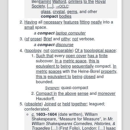
Benj
[
amin
]
Walford
,
printers
to the
Royal
Society
,
[
…
]
,
:
→OCLC
glass
,
crystal
,
gems
, and other
compact
bodies
Having
all
necessary
features
fitting
neatly
into a
small
space.
a
compact
laptop computer
(
of
prose
)
Brief
and
pithy
;
not
verbose.
a
compact
discourse
(
topology
,
not
comparable
)
Of a
topological space
:
Such that
every
open cover
has a
finite
subcover.
In a
metric space
,
this is
equivalent to
being
sequentially
compact.
In
metric
spaces
with the Heine-Borel
property
,
this is
equivalent to
being
closed
and
bounded.
quasi-compact
Synonym
:
Compact in
the above
sense
and
moreover
Hausdorff.
(
obsolete
)
Joined
or
held
together
; leagued;
confederated.
c.
1603–1604
(date written)
, William
Shakespeare, “Measure for Measure”, in
Mr.
William Shakespeares Comedies, Histories, &
Tragedies
[
…
]
(First Folio), London:
[
…
]
Isaac