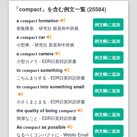
「compact」を含む例文一覧 (25584)
a
formation
compact
例文帳に追加
密集隊形.
- 研究社 新英和中辞典
a
car
compact
例文帳に追加
小型車.
- 研究社 新英和中辞典
a
camera
compact
例文帳に追加
小型カメラ
- EDR日英対訳辞書
to
something
compact
例文帳に追加
こぢんまりする
- EDR日英対訳辞書
to
into something small
compact
例文帳に追加
小さくまとまる
- EDR日英対訳辞書
the quality of being
compact
例文帳に追加
簡潔なこと
- EDR日英対訳辞書
As
as possible
compact
例文帳に追加
なるべくコンパクトに
- Weblio Email