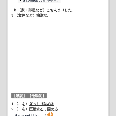
小型車
.
a
compact
car
b 〈
家
・
部屋
など〉
こぢんまり
した.
3
〈
文体
など〉
簡潔な
.
【動詞】
【他動詞】
1
〈…を〉
ぎっしり
詰める
.
2
〈…を〉
圧縮する
，
固める
.
―/kά
mp
æ
kt
｜kˈɔm‐/