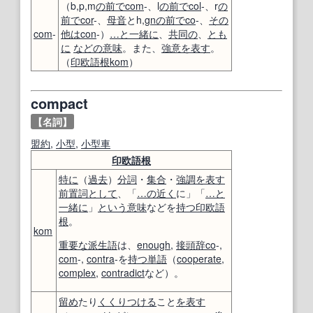
（b,p,m
の前で
com
-、l
の前で
col
-、r
の
前で
cor
-、
母音
とh,
gn
の前で
co
-、
その
com
-
他は
con
-）
…と一緒に
、
共同の
、
とも
に
などの
意味
。また、
強意
を表す
。
（
印欧語
根
kom
）
compact
【名詞】
盟約
,
小型
,
小型車
印欧語
根
特に
（
過去
）
分詞
・
集合
・
強調
を表す
前置詞
として
、「
…の近く
に」「
…と
一緒に
」
という意味
などを
持つ
印欧語
根
。
kom
重要な
派生語
は、
enough
,
接頭辞
co
-,
com
-,
contra
-を
持つ
単語
（
cooperate
,
complex
,
contradict
など）。
留め
たり
くくりつける
こと
を表す