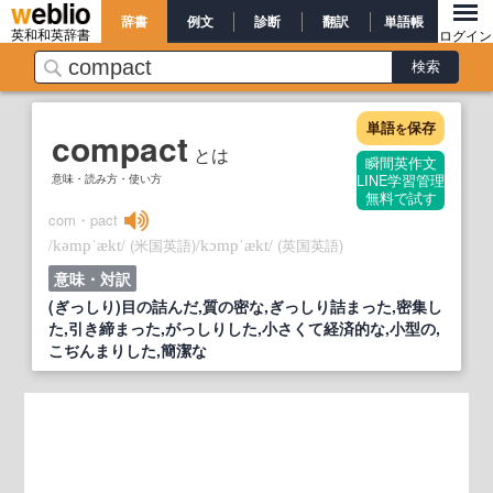
辞書
例文
診断
翻訳
単語帳
英和和英辞書
ログイン
単語
保存
を
compact
とは
瞬間英作文
意味・読み方・使い方
LINE学習管理
無料で試す
com・pact
/
/
(米国英語)
/
/
(英国英語)
kəmpˈækt
kɔmpˈækt
意味・対訳
(ぎっしり)目の詰んだ,質の密な,ぎっしり詰まった,密集し
た,引き締まった,がっしりした,小さくて経済的な,小型の,
こぢんまりした,簡潔な