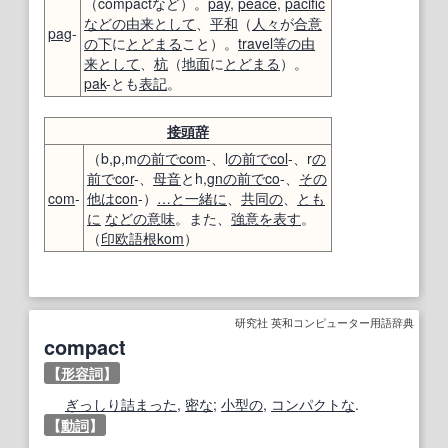
（compactなど）。
pay
,
peace
,
pacific
などの
由来
として
、
平和
（
人々
が
合意
pag
-
の下
に
とどまる
こと）。
travel
等の
由
来
として
、
杭
（
地面
に
とどまる
）。
pak
-とも
表記
。
接頭辞
（b,p,m
の前で
com
-、l
の前で
col
-、r
の
前で
cor
-、
母音
とh,
gn
の前で
co
-、
その
com
-
他は
con
-）
…と一緒に
、
共同の
、
とも
に
などの
意味
。また、
強意
を表す
。
（
印欧語
根
kom
）
研究社 英和コンピューター用語辞典
compact
【
形容詞
】
ぎっしり詰まった
,
密な
;
小型の
,
コンパクトな
.
【
動詞
】