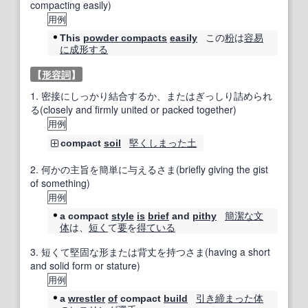
compacting easily)
用例
この
粉
は
容易
This
powder compacts
easily
に
成形する
【
形容詞
】
1.
密接にしっかり結合するか、またはぎっしり詰められ
る(closely and firmly united or packed together)
用例
堅く
しまった
土
compact
soil
2.
何かの主旨を簡単に与えるさま(briefly giving the gist
of something)
用例
簡潔な
文
a compact
style
is
brief
and
pithy
体
は、
短く
て
要
を
得
ている
3.
短くて堅固な形または背丈を持つさま(having a short
and solid form or stature)
用例
引き締まった
体
a
wrestler
of
compact
build