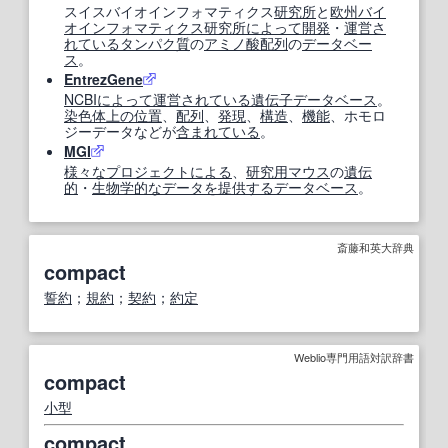
スイスバイオインフォマティクス
研究所
と
欧州
バイ
オインフォマティクス
研究所
によって
開発
・
運営
さ
れている
タンパク質
の
アミノ酸配列
の
データベー
ス
。
EntrezGene
NCBI
によって
運営
されている
遺伝子データベース
。
染色体
上の
位置
、
配列
、
発現
、
構造
、
機能
、ホモロ
ジーデータなどが
含まれている
。
MGI
様々な
プロジェクト
による
、
研究
用
マウス
の
遺伝
的
・
生物学的な
データ
を提供する
データベース
。
斎藤和英大辞典
compact
誓約
；
規約
；
契約
；
約定
Weblio専門用語対訳辞書
compact
小型
compact