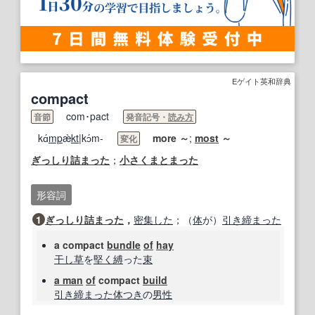
Eゲイト英和辞典
compact
com･pact
音節
発音記号・
読み方
kɑ́
mp
æ̀
kt
|kɔ́m-
more
～
;
most
～
変化
ぎっしり詰まった
；
小さく
まとまった
形容詞
1
ぎっしり詰まった
，
密集した
；（
体
が）
引き締まった
a compact
bundle
of
hay
干し草
を
堅く
縛
った
束
a man
of
compact
build
引き締まった
体つき
の
男性