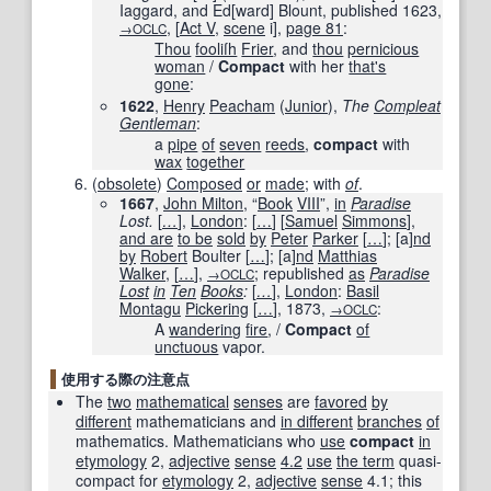
Iaggard, and Ed
[
ward
]
Blount, published
1623
,
,
[
Act V
,
scene
i
]
,
page
81
:
→OCLC
Thou
fooliſh
Frier
, and
thou
pernicious
woman
/
Compact
with her
that's
gone
:
1622
,
Henry
Peacham
(
Junior
),
The
Compleat
Gentleman
:
a
pipe
of
seven
reeds
,
compact
with
wax
together
(
obsolete
)
Composed
or
made
; with
of
.
1667
,
John Milton
, “
Book
VIII
”,
in
Paradise
Lost.
[
…
]
,
London
:
[
…
]
[
Samuel
Simmons
],
and are
to be
sold
by
Peter
Parker
[
…
]
;
[
a
]
nd
by
Robert
Boulter
[
…
]
;
[
a
]
nd
Matthias
Walker
,
[
…
]
,
; republished
as
Paradise
→OCLC
Lost
in
Ten
Books
:
[
…
]
,
London
:
Basil
Montagu
Pickering
[
…
]
,
1873
,
:
→OCLC
A
wandering
fire
, /
Compact
of
unctuous
vapor.
使用する際の注意点
The
two
mathematical
senses
are
favored
by
different
mathematicians and
in different
branches
of
mathematics. Mathematicians who
use
compact
in
etymology
2,
adjective
sense
4.2
use
the term
quasi-
compact for
etymology
2,
adjective
sense
4.1; this