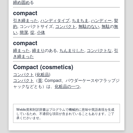
締め固め
る
compact
引き締まった
,
ハンディタイプ
,
ちまちま
,
ハンディー
,
契
約
, コンパクトサイズ,
コンパクト
,
無駄のない
,
無駄
の
無
い
,
簡潔
,
掟
,
小体
compact
締まった
,
締まり
のある,
ちんまりした
,
コンパクトな
,
引
き締まった
Compact (cosmetics)
コンパクト
(
化粧品
)
コンパクト
（
英
: Compact、パウダーケースやフラップジ
ャックなどとも）は、
化粧品
の一つ
。
Weblio英和対訳辞書はプログラムで機械的に意味や英語表現を生成
しているため、不適切な項目が含まれていることもあります。ご了
承くださいませ。