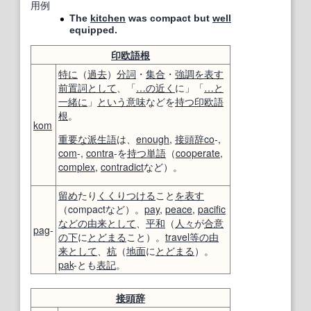
用例
The
kitchen
was compact but
well
equipped.
印欧語
根
特に
（
過去
）
分詞
・
集合
・
強調
を表す
前置詞
として
、「
…の近く
に」「
…と
一緒に
」
という意味
などを
持つ
印欧語
根
。
kom
重要な
派生語
は、
enough
,
接頭辞
co
-,
com
-,
contra
-を
持つ
単語
（
cooperate
,
complex
,
contradict
など）。
留め
たり
くくりつける
こと
を表す
（compactなど）。
pay
,
peace
,
pacific
などの
由来
として
、
平和
（
人々
が
合意
pag
-
の下
に
とどまる
こと）。
travel
等の
由
来
として
、
杭
（
地面
に
とどまる
）。
pak
-とも
表記
。
接頭辞