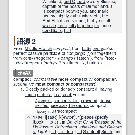
Witchland,
and O
Lord
Goldry Bluszco,
captain
of the
hosts
of
Demonland,
it
is
compact
betwixt
you, and
made
fast
by
mighty
oaths
whereof
I,
the
Red
Foliot
,
am
keeper
, that
ye
shall
wrastle
three
falls
together
on
these
conditions
,
[
…
]
語源 2
From
Middle French
compact
, from
Latin
comp
āctus
,
perfect passive participle
of
compingō
(
“
join together
”
)
,
from
com
-
(
“
together
”
)
+
pang
ō
(
“
fasten
”
)
, from
Proto-
Indo-European
*peh₂ǵ-
(
“
to
attach
,
fix
,
fasten
”
)
.
形容詞
compact
(
comparative
more
compact
or
compacter
,
superlative
most
compact
or
compactest
)
Closely packed
or
densely
constituted
;
having
much
material
in a
small
volume.
concentrated
,
crowded
,
dense
,
Synonyms
:
serried
;
see also
Thesaurus
:
compact
ultracompact
Hyponym
:
1704
, I[saac] N[ewton], “
(
please
specify
|
book
=1
to
3)
”,
in
Opticks
:
Or
, A
Treatise
of the
Reflexions,
Refractions
, Inflexions and
Colours
of
Light.
[
…
]
,
London
:
[
…
]
Sam
[
uel
]
Smith
, and