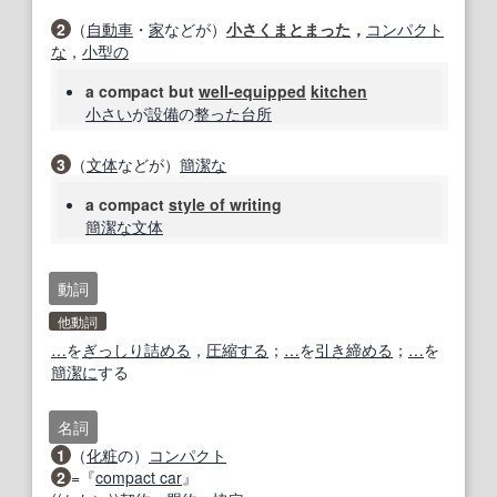
2
（
自動車
・
家
などが）
小さく
まとまった
，
コンパクト
な
，
小型の
a compact but
well‐equipped
kitchen
小さい
が
設備
の
整った
台所
3
（
文体
などが）
簡潔な
a compact
style of writing
簡潔な
文体
動詞
他動詞
…
を
ぎっしり
詰める
，
圧縮する
；
…
を
引き締める
；
…
を
簡潔に
する
名詞
1
（
化粧
の）
コンパクト
2
=『
compact car
』