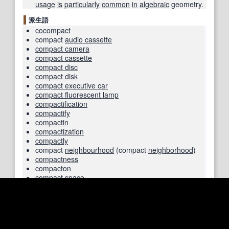
usage
is
particularly
common
in
algebraic
geometry.
派生語
cocompact
compact
audio cassette
compact camera
compact cassette
compact disc
compact disk
compact executive car
compact fluorescent lamp
compactification
compactify
compactin
compactization
compactly
compact
neighbourhood
(compact
neighborhood
)
compactness
compacton
compact space
compact star
decompact
Hickson compact
group
hypercompact
incompact