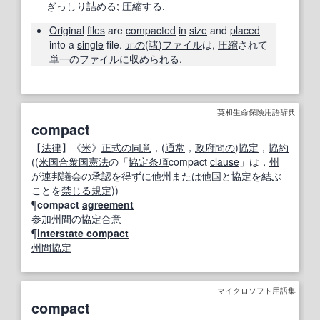
ぎっしり
詰める
;
圧縮する
.
Original
files
are
compacted
in
size
and
placed
into a
single
file.
元の
(
諸
)
ファイル
は,
圧縮
されて
単一の
ファイル
に収められる.
英和生命保険用語辞典
compact
【
法律
】《
米
》
正式の
同意
，(
通常
，
政府
間の
)
協定
，
協約
((
米国
合衆国
憲法
の「
協定
条項
compact
clause
」は，
州
が
連邦議会
の
承認
を
得
ずに
他州
または
他国
と
協定
を結ぶ
ことを
禁じる
規定
))
¶compact
agreement
参加
州間の
協定
合意
¶
interstate compact
州間
協定
マイクロソフト用語集
compact