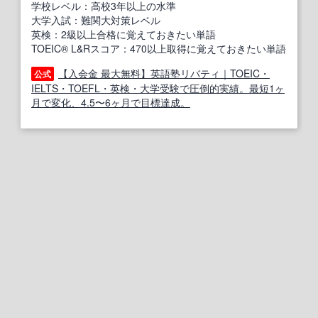
学校レベル：高校3年以上の水準
大学入試：難関大対策レベル
英検：2級以上合格に覚えておきたい単語
TOEIC® L&Rスコア：470以上取得に覚えておきたい単語
【入会金 最大無料】英語塾リバティ｜TOEIC・
公式
IELTS・TOEFL・英検・大学受験で圧倒的実績。最短1ヶ
月で変化、4.5〜6ヶ月で目標達成。