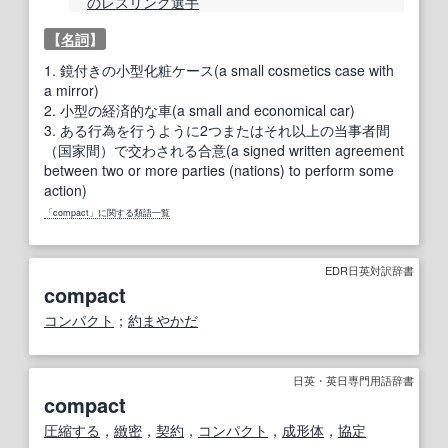
の
レスリング
選手
【
名詞
】
1.
鏡付きの小型化粧ケース(a small cosmetics case with
a mirror)
2.
小型の経済的な車(a small and economical car)
3.
ある行為を行うように2つまたはそれ以上の当事者間
（国家間）で交わされる合意(a signed written agreement
between two or more parties (nations) to perform some
action)
「compact」に関する類語一覧
EDR日英対訳辞書
compact
コンパクト
；
約まやかだ
日英・英日専門用語辞書
compact
圧縮する
，
緻密
，
契約
，
コンパクト
，
成形体
，
協定