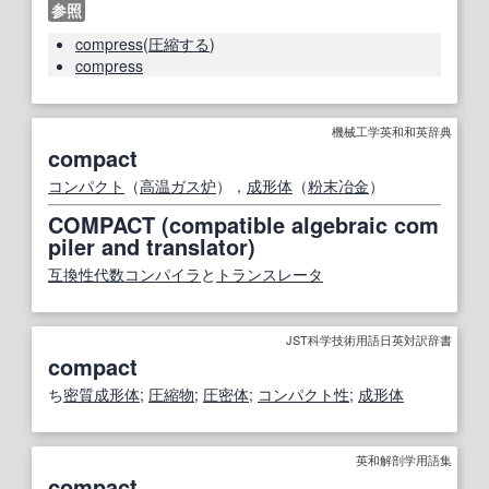
参照
compress
(
圧縮する
)
compress
機械工学英和和英辞典
compact
コンパクト
（
高温ガス炉
），
成形体
（
粉末冶金
）
COMPACT (compatible algebraic com
piler and translator)
互換性
代数
コンパイラ
と
トランスレータ
JST科学技術用語日英対訳辞書
compact
ち
密
質
成形体
;
圧縮
物
;
圧密体
;
コンパクト
性
;
成形体
英和解剖学用語集
compact