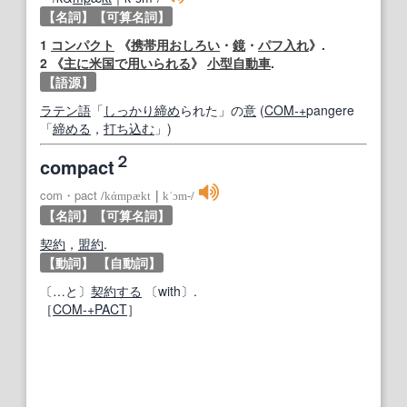
【名詞】
【可算名詞】
1
コンパクト
《
携帯用
おしろい
・
鏡
・
パフ
入れ
》.
2
《
主に
米国
で用いられる
》
小型自動車
.
【語源】
ラテン語
「
しっかり
締め
られた」の
意
(
COM‐+
pangere
「
締める
，
打ち込む
」)
２
compact
com・pact
/
kάmpækt
｜
kˈɔm‐
/
【名詞】
【可算名詞】
契約
，
盟約
.
【動詞】
【自動詞】
〔…と〕
契約する
〔with〕.
［
COM‐+
PACT
］