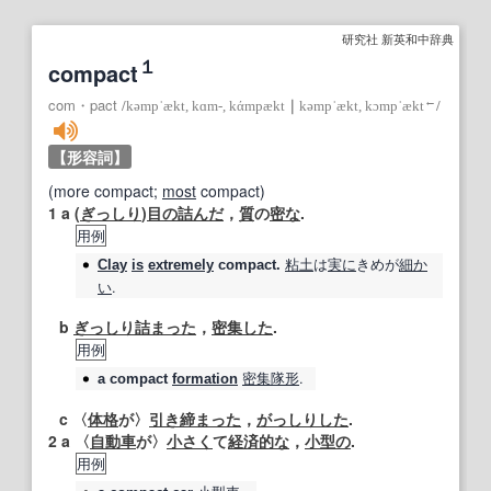
研究社 新英和中辞典
１
compact
←
com・pact
/
kəmpˈækt, kɑm‐, kάmpækt
｜
kəmpˈækt, kɔmpˈækt
/
【形容詞】
(more compact;
most
compact)
1
a (
ぎっしり
)
目の詰んだ
，
質
の
密な
.
用例
粘土
は
実に
きめが
細か
Clay
is
extremely
compact
.
い
.
b
ぎっしり詰まった
，
密集した
.
用例
密集隊形
.
a
compact
formation
c 〈
体格
が〉
引き締まった
，
がっしりした
.
2
a 〈
自動車
が〉
小さく
て
経済的な
，
小型の
.
用例