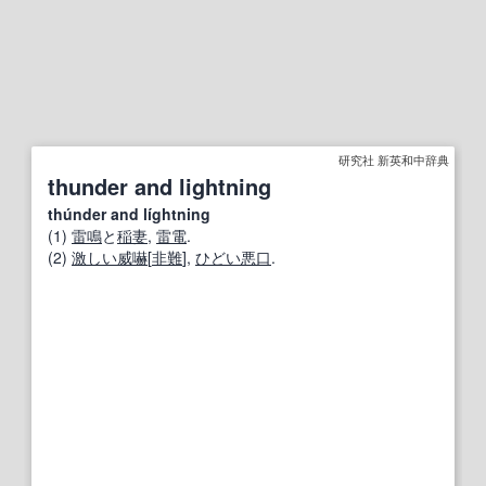
研究社 新英和中辞典
thunder and lightning
thúnder and líghtning
(1)
雷鳴
と
稲妻
,
雷電
.
(2)
激しい
威嚇
[
非難
],
ひどい
悪口
.