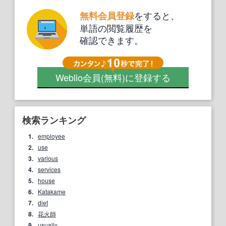
をすると、
無料会員登録
単語の閲覧履歴を
確認できます。
Weblio会員
(無料)
に登録する
検索ランキング
1.
employee
2.
use
3.
various
4.
services
5.
house
6.
Katakame
7.
diet
8.
花火師
9.
usually