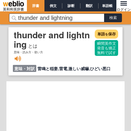
辞書
例文
診断
翻訳
単語帳
英和和英辞書
ログイン
thunder and lightn
単語
保存
を
ing
瞬間英作文
とは
発音も矯正
意味・読み方・使い方
無料で試す
意味・対訳
雷鳴と稲妻,雷電,激しい威嚇,ひどい悪口