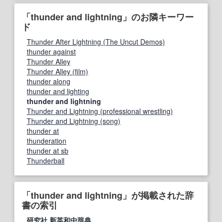
「thunder and lightning」のお隣キーワー
ド
Thunder After Lightning (The Uncut Demos)
thunder against
Thunder Alley
Thunder Alley (film)
thunder along
thunder and lighting
thunder and lightning
Thunder and Lightning (professional wrestling)
Thunder and Lightning (song)
thunder at
thunderation
thunder at sb
Thunderball
「thunder and lightning」が掲載された辞
書の索引
研究社 新英和中辞典