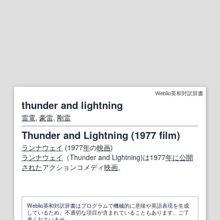
Weblio英和対訳辞書
thunder and lightning
雷電
,
豪
雷
,
剛
雷
Thunder and Lightning (1977 film)
ランナウェイ
(1977
年
の
映画
)
ランナウェイ
（Thunder and Lightning)は1977
年に
公開
された
アクションコメディ
映画
。
Weblio英和対訳辞書はプログラムで機械的に意味や英語表現を生成
しているため、不適切な項目が含まれていることもあります。ご了
承くださいませ。