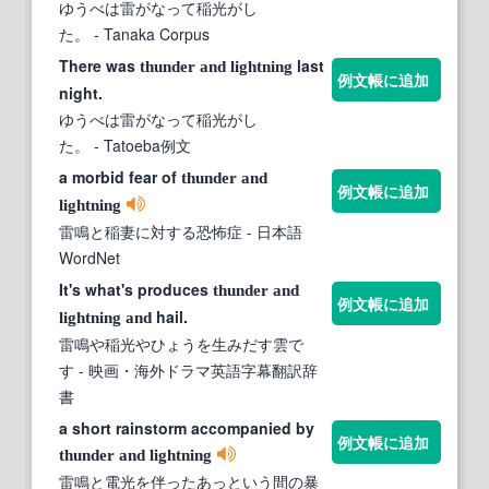
ゆうべは雷がなって稲光がし
た。
- Tanaka Corpus
There was
last
thunder
and
lightning
例文帳に追加
night.
ゆうべは雷がなって稲光がし
た。
- Tatoeba例文
a morbid fear of
thunder
and
例文帳に追加
lightning
雷鳴と稲妻に対する恐怖症
- 日本語
WordNet
It's what's produces
thunder
and
例文帳に追加
hail.
lightning
and
雷鳴や稲光やひょうを生みだす雲で
す
- 映画・海外ドラマ英語字幕翻訳辞
書
a short rainstorm accompanied by
例文帳に追加
thunder
and
lightning
雷鳴と電光を伴ったあっという間の暴