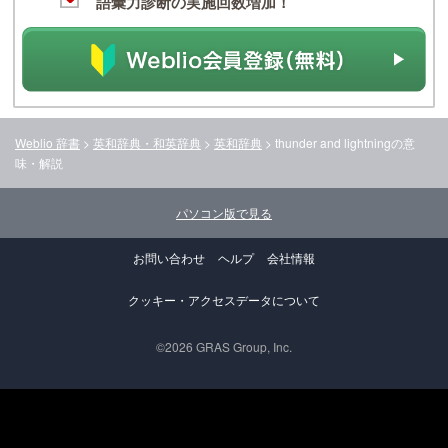
語彙力診断の実施回数増加！
Weblio 辞書
>
英和辞典・和英辞典
>
英和辞典
>
thunder and lightning
の意
味・解説
パソコン版で見る
お問い合わせ
ヘルプ
会社情報
クッキー・アクセスデータについて
©2026 GRAS Group, Inc.