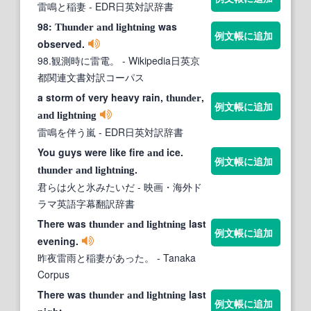
雷鳴と稲妻
- EDR日英対訳辞書
98:
was
Thunder
and
lightning
例文帳に追加
observed.
98.観測時に雷電。
- Wikipedia日英京
都関連文書対訳コーパス
a storm of very heavy rain,
,
thunder
例文帳に追加
and
lightning
雷鳴を伴う嵐
- EDR日英対訳辞書
You guys were like fire
ice.
and
例文帳に追加
.
thunder
and
lightning
君らは火と氷みたいだ
- 映画・海外ド
ラマ英語字幕翻訳辞書
There was
last
thunder
and
lightning
例文帳に追加
evening.
昨夜雷雨と稲妻があった。
- Tanaka
Corpus
There was
last
thunder
and
lightning
例文帳に追加