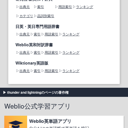
出典元
索引
用語索引
ランキング
カテゴリ
品詞別索引
日英・英日専門用語辞書
出典元
索引
用語索引
ランキング
Weblio英和対訳辞書
出典元
索引
用語索引
ランキング
Wiktionary英語版
出典元
索引
用語索引
ランキング
thunder and lightningのページの著作権
Weblio公式学習アプリ
Weblio英単語アプリ