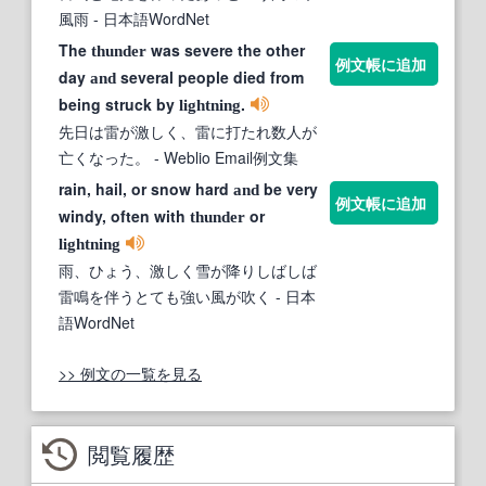
風雨
- 日本語WordNet
The
was severe the other
thunder
例文帳に追加
day
several people died from
and
being struck by
.
lightning
先日は雷が激しく、雷に打たれ数人が
亡くなった。
- Weblio Email例文集
rain, hail, or snow hard
be very
and
例文帳に追加
windy, often with
or
thunder
lightning
雨、ひょう、激しく雪が降りしばしば
雷鳴を伴うとても強い風が吹く
- 日本
語WordNet
>> 例文の一覧を見る
閲覧履歴