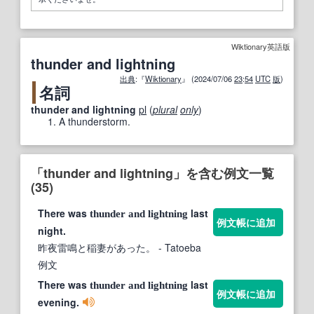
Wiktionary英語版
thunder and lightning
出典
:『
Wiktionary
』 (2024/07/06
23
:
54
UTC
版
)
名詞
thunder and lightning
pl
(
plural
only
)
A thunderstorm.
「thunder and lightning」を含む例文一覧
(35)
There was
last
thunder
and
lightning
例文帳に追加
night.
昨夜雷鳴と稲妻があった。
- Tatoeba
例文
There was
last
thunder
and
lightning
例文帳に追加
evening.