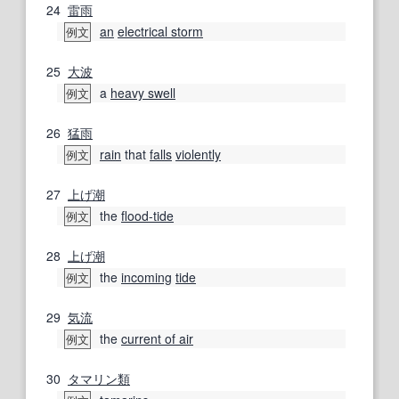
24
雷雨
an
electrical storm
例文
25
大波
a
heavy swell
例文
26
猛雨
rain
that
falls
violently
例文
27
上げ潮
the
flood-tide
例文
28
上げ潮
the
incoming
tide
例文
29
気流
the
current of air
例文
30
タマリン
類