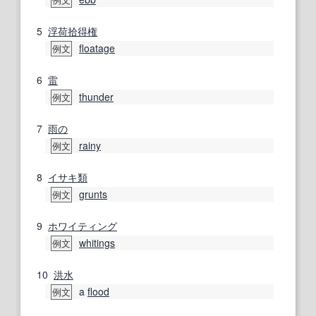
例文
5
浮荷
拾得
権
floatage
例文
6
雷
thunder
例文
7
雨の
rainy
例文
8
イサキ
類
grunts
例文
9
ホワイティング
whitings
例文
10
洪水
a
flood
例文