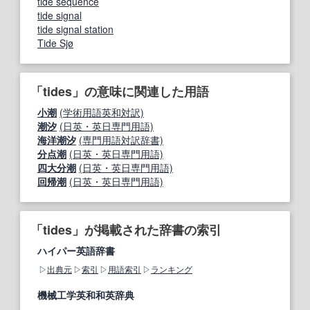
tide sequence
tide signal
tide signal station
Tide Sjø
「tides」の意味に関連した用語
小潮
(学術用語英和対訳)
潮汐
(日英・英日専門用語)
海洋潮汐
(専門用語対訳辞書)
分点潮
(日英・英日専門用語)
四大分潮
(日英・英日専門用語)
回帰潮
(日英・英日専門用語)
「tides」が掲載された辞書の索引
ハイパー英語辞書
出典元
索引
用語索引
ランキング
機械工学英和和英辞典