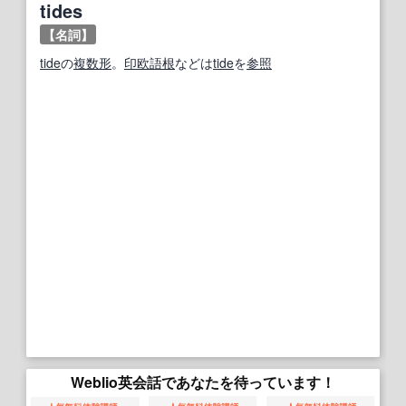
tides
【名詞】
tide
の
複数形
。
印欧語
根
などは
tide
を
参照
Weblio英会話であなたを待っています！