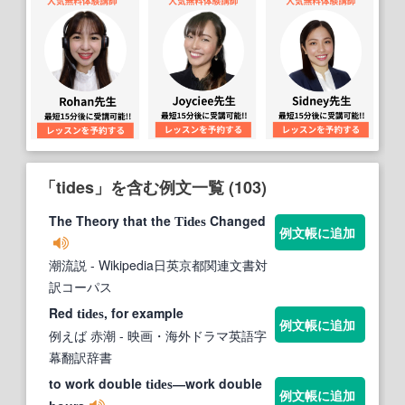
「tides」を含む例文一覧 (103)
The Theory that the
Changed
Tides
例文帳に追加
潮流説
- Wikipedia日英京都関連文書対
訳コーパス
Red
, for example
tides
例文帳に追加
例えば 赤潮
- 映画・海外ドラマ英語字
幕翻訳辞書
to work double
―work double
tides
例文帳に追加