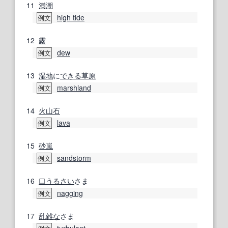
11
満潮
high tide
例文
12
露
dew
例文
13
湿地
に
できる
草原
marshland
例文
14
火山
石
lava
例文
15
砂嵐
sandstorm
例文
16
口うるさい
さま
nagging
例文
17
乱雑な
さま