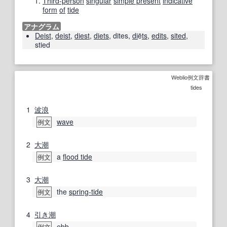
Third-person
singular
simple present
indicative
form
of
tide
アナグラム
Deist
,
deist
,
diest
,
diets
,
dites
,
di
ë
ts
,
edits
,
sited
,
stied
Weblio例文辞書
tides
1
波浪
wave
例文
2
大潮
a
flood tide
例文
3
大潮
the
spring-tide
例文
4
引き潮
ebb