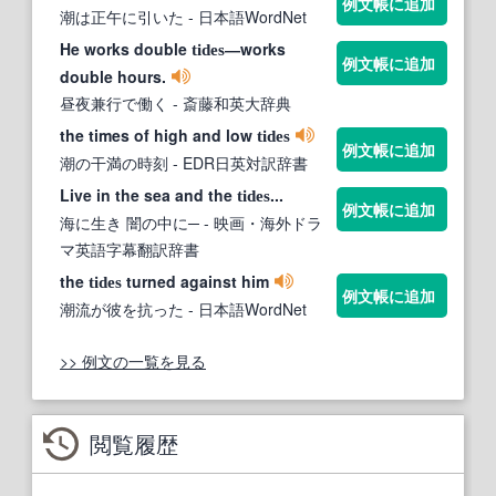
例文帳に追加
潮は正午に引いた
- 日本語WordNet
He works double
―works
tides
例文帳に追加
double hours.
昼夜兼行で働く
- 斎藤和英大辞典
the times of high and low
tides
例文帳に追加
潮の干満の時刻
- EDR日英対訳辞書
Live in the sea and the
...
tides
例文帳に追加
海に生き 闇の中に─
- 映画・海外ドラ
マ英語字幕翻訳辞書
the
turned against him
tides
例文帳に追加
潮流が彼を抗った
- 日本語WordNet
>> 例文の一覧を見る
閲覧履歴