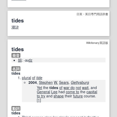
日英・英日専門用語辞書
tides
潮汐
Wiktionary英語版
tides
発音
韻
: -aɪ
dz
名詞
tides
plural
of
tide
2004
,
Stephen
W.
Sears
,
Gettysburg
Yet
the
tides
of
war do
not
wait
, and
General
Lee
had
come to
the
capital
to try
and
shape
their
future
course.
[1]
動詞
tides