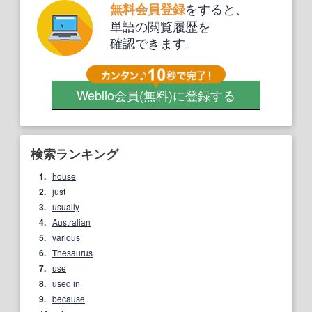
をすると、
無料会員登録
単語の閲覧履歴を
確認できます。
Weblio会員
(無料)
に登録する
検索ランキング
1.
house
2.
just
3.
usually
4.
Australian
5.
various
6.
Thesaurus
7.
use
8.
used in
9.
because