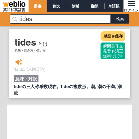
辞書
例文
診断
翻訳
単語帳
英和和英辞書
ログイン
単語
保存
を
tides
とは
瞬間英作文
意味・読み方・使い方
発音も矯正
無料で試す
/
/
(米国英語)
taɪdz
意味・対訳
tideの三人称単数現在。tideの複数形。潮, 潮の干満, 潮
流