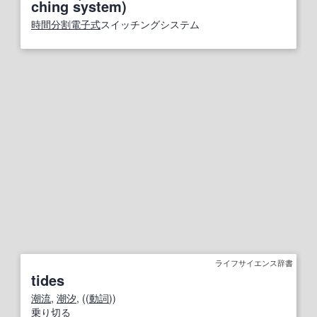
ching system)
時間
分割
電子式
スイッチングシステム
ライフサイエンス辞書
tides
潮流
,
潮汐
, ((
動詞
))
乗り切る