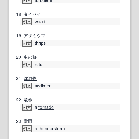
turbulent
例文
18
タイセイ
woad
例文
19
アザミウマ
thrips
例文
20
車の
跡
ruts
例文
21
沈澱物
sediment
例文
22
竜巻
a
tornado
例文
23
雷雨
a
thunderstorm
例文