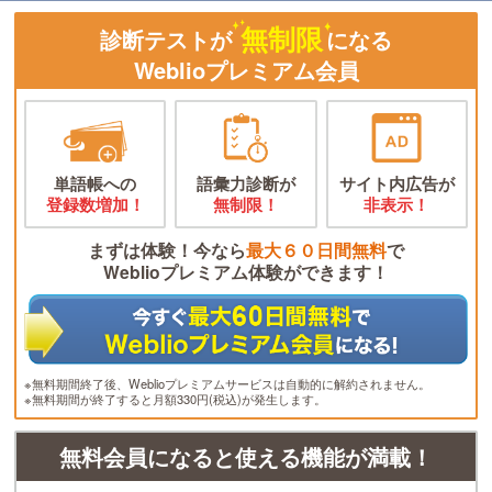
無制限
診断テストが
になる
Weblioプレミアム会員
単語帳への
語彙力診断が
サイト内広告が
登録数増加！
無制限！
非表示！
まずは体験！今なら
最大６０日間無料
で
Weblioプレミアム体験ができます！
※無料期間終了後、Weblioプレミアムサービスは自動的に解約されません。
※無料期間が終了すると月額330円(税込)が発生します。
無料会員になると使える機能が満載！