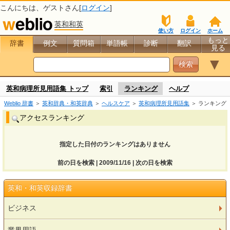
こんにちは、
ゲスト
さん[
ログイン
]
英和和英
使い方
ログイン
ホーム
もっと
辞書
例文
質問箱
単語帳
診断
翻訳
見る
▼
英和病理所見用語集 トップ
索引
ランキング
ヘルプ
Weblio 辞書
＞
英和辞典・和英辞典
＞
ヘルスケア
＞
英和病理所見用語集
＞ ランキング
アクセスランキング
指定した日付のランキングはありません
前の日を検索 | 2009/11/16 | 次の日を検索
英和・和英収録辞書
ビジネス