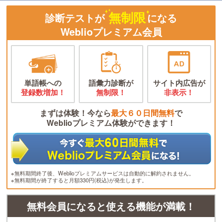
無制限
診断テストが
になる
Weblioプレミアム会員
単語帳への
語彙力診断が
サイト内広告が
登録数増加！
無制限！
非表示！
まずは体験！今なら
最大６０日間無料
で
Weblioプレミアム体験ができます！
※無料期間終了後、Weblioプレミアムサービスは自動的に解約されません。
※無料期間が終了すると月額330円(税込)が発生します。
無料会員になると使える機能が満載！