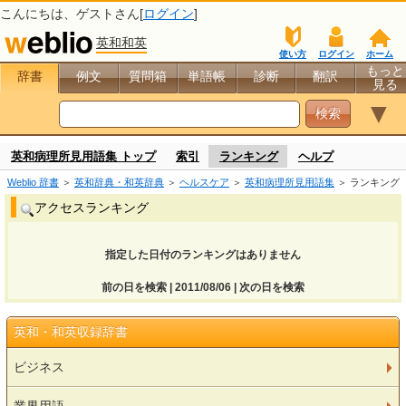
こんにちは、
ゲスト
さん[
ログイン
]
英和和英
使い方
ログイン
ホーム
もっと
辞書
例文
質問箱
単語帳
診断
翻訳
見る
▼
英和病理所見用語集 トップ
索引
ランキング
ヘルプ
Weblio 辞書
＞
英和辞典・和英辞典
＞
ヘルスケア
＞
英和病理所見用語集
＞ ランキング
アクセスランキング
指定した日付のランキングはありません
前の日を検索 | 2011/08/06 | 次の日を検索
英和・和英収録辞書
ビジネス