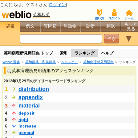
こんにちは、
ゲスト
さん[
ログイン
]
英和和英
使い方
ログイン
ホーム
もっと
辞書
例文
質問箱
単語帳
診断
翻訳
見る
▼
英和病理所見用語集 トップ
索引
ランキング
ヘルプ
Weblio 辞書
＞
英和辞典・和英辞典
＞
ヘルスケア
＞
英和病理所見用語集
＞ ランキング
英和病理所見用語集のアクセスランキング
2012年3月29日のデイリーキーワードランキング
1
distribution
2
appendix
3
material
4
deposit
5
right
6
increase
7
general