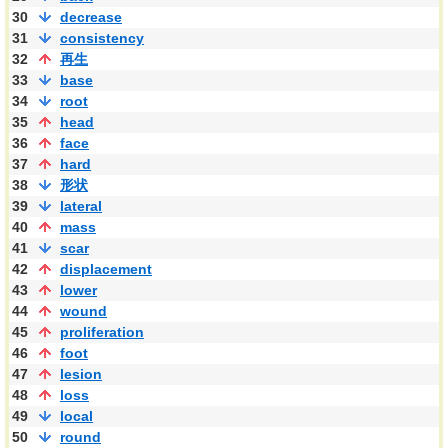
30
decrease
31
consistency
32
再生
33
base
34
root
35
head
36
face
37
hard
38
形状
39
lateral
40
mass
41
scar
42
displacement
43
lower
44
wound
45
proliferation
46
foot
47
lesion
48
loss
49
local
50
round