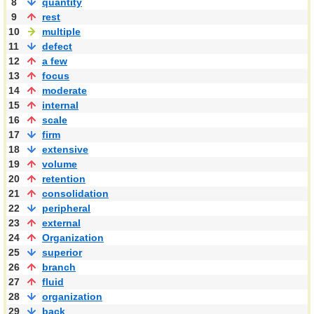
8
quantity
9
rest
10
multiple
11
defect
12
a few
13
focus
14
moderate
15
internal
16
scale
17
firm
18
extensive
19
volume
20
retention
21
consolidation
22
peripheral
23
external
24
Organization
25
superior
26
branch
27
fluid
28
organization
29
back