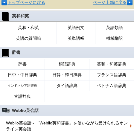
トップページに戻る
ページ上部に戻る
英和和英
英和・和英
英語例文
英語類語
英語の質問箱
英単語帳
機械翻訳
辞書
辞書
類語辞典
英和・和英辞典
日中・中日辞典
日韓・韓日辞典
フランス語辞典
タイ語辞典
ベトナム語辞典
インドネシア語辞典
古語辞典
Weblio英会話
Weblio英会話 - 「Weblio英和辞書」を使いながら受けられるオン
ライン英会話