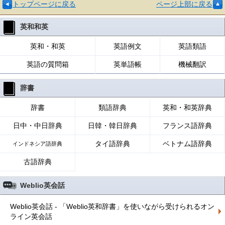
トップページに戻る
ページ上部に戻る
英和和英
英和・和英
英語例文
英語類語
英語の質問箱
英単語帳
機械翻訳
辞書
辞書
類語辞典
英和・和英辞典
日中・中日辞典
日韓・韓日辞典
フランス語辞典
タイ語辞典
ベトナム語辞典
インドネシア語辞典
古語辞典
Weblio英会話
Weblio英会話 - 「Weblio英和辞書」を使いながら受けられるオン
ライン英会話