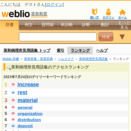
こんにちは、
ゲスト
さん[
ログイン
]
英和和英
使い方
ログイン
ホーム
もっと
辞書
例文
質問箱
単語帳
診断
翻訳
見る
▼
英和病理所見用語集 トップ
索引
ランキング
ヘルプ
Weblio 辞書
＞
英和辞典・和英辞典
＞
ヘルスケア
＞
英和病理所見用語集
＞ ランキング
英和病理所見用語集のアクセスランキング
2023年7月24日のデイリーキーワードランキング
1
increase
2
rest
3
material
4
general
5
organization
6
distribution
7
deposit