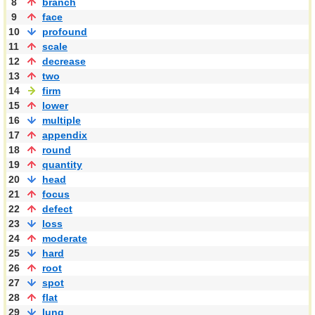
8
branch
9
face
10
profound
11
scale
12
decrease
13
two
14
firm
15
lower
16
multiple
17
appendix
18
round
19
quantity
20
head
21
focus
22
defect
23
loss
24
moderate
25
hard
26
root
27
spot
28
flat
29
lung