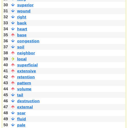
30
superior
31
wound
32
right
33
back
34
heart
35
base
36
congestion
37
soil
38
neighbor
39
local
40
superficial
41
extensive
42
retention
43
pattern
44
volume
45
tail
46
destruction
47
external
48
scar
49
fluid
50
pale