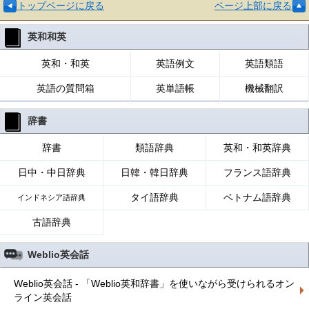
トップページに戻る
ページ上部に戻る
英和和英
英和・和英
英語例文
英語類語
英語の質問箱
英単語帳
機械翻訳
辞書
辞書
類語辞典
英和・和英辞典
日中・中日辞典
日韓・韓日辞典
フランス語辞典
タイ語辞典
ベトナム語辞典
インドネシア語辞典
古語辞典
Weblio英会話
Weblio英会話 - 「Weblio英和辞書」を使いながら受けられるオン
ライン英会話