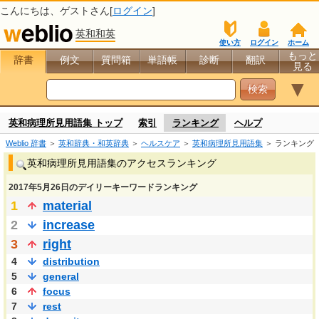
こんにちは、
ゲスト
さん[
ログイン
]
英和和英
使い方
ログイン
ホーム
もっと
辞書
例文
質問箱
単語帳
診断
翻訳
見る
▼
英和病理所見用語集 トップ
索引
ランキング
ヘルプ
Weblio 辞書
＞
英和辞典・和英辞典
＞
ヘルスケア
＞
英和病理所見用語集
＞ ランキング
英和病理所見用語集のアクセスランキング
2017年5月26日のデイリーキーワードランキング
1
material
2
increase
3
right
4
distribution
5
general
6
focus
7
rest