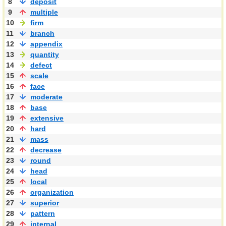
8
deposit
9
multiple
10
firm
11
branch
12
appendix
13
quantity
14
defect
15
scale
16
face
17
moderate
18
base
19
extensive
20
hard
21
mass
22
decrease
23
round
24
head
25
local
26
organization
27
superior
28
pattern
29
internal