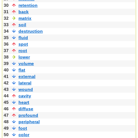
30
retention
31
back
32
matrix
33
soil
34
destruction
35
fluid
36
spot
37
root
38
lower
39
volume
40
flat
41
external
42
lateral
43
wound
44
cavity
45
heart
46
diffuse
47
profound
48
peripheral
49
foot
50
color