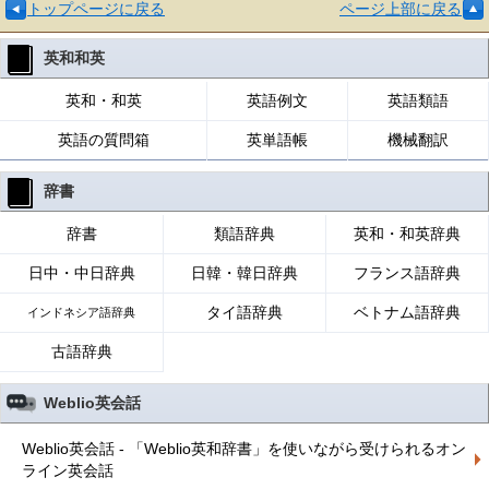
トップページに戻る
ページ上部に戻る
英和和英
英和・和英
英語例文
英語類語
英語の質問箱
英単語帳
機械翻訳
辞書
辞書
類語辞典
英和・和英辞典
日中・中日辞典
日韓・韓日辞典
フランス語辞典
タイ語辞典
ベトナム語辞典
インドネシア語辞典
古語辞典
Weblio英会話
Weblio英会話 - 「Weblio英和辞書」を使いながら受けられるオン
ライン英会話