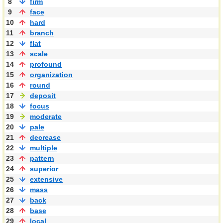
8
firm
9
face
10
hard
11
branch
12
flat
13
scale
14
profound
15
organization
16
round
17
deposit
18
focus
19
moderate
20
pale
21
decrease
22
multiple
23
pattern
24
superior
25
extensive
26
mass
27
back
28
base
29
local