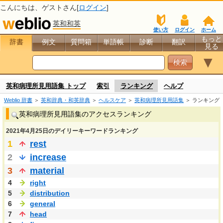
こんにちは、
ゲスト
さん[
ログイン
]
英和和英
使い方
ログイン
ホーム
もっと
辞書
例文
質問箱
単語帳
診断
翻訳
見る
▼
英和病理所見用語集 トップ
索引
ランキング
ヘルプ
Weblio 辞書
＞
英和辞典・和英辞典
＞
ヘルスケア
＞
英和病理所見用語集
＞ ランキング
英和病理所見用語集のアクセスランキング
2021年4月25日のデイリーキーワードランキング
1
rest
2
increase
3
material
4
right
5
distribution
6
general
7
head