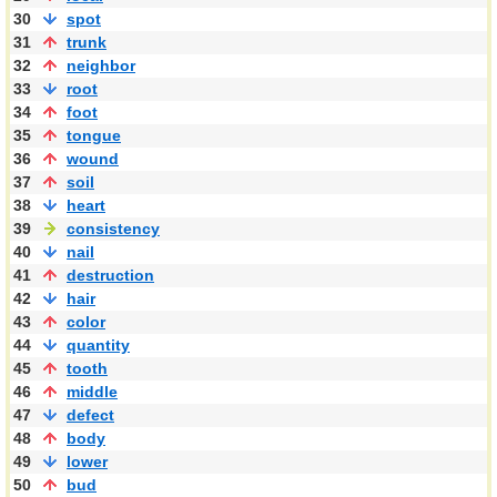
30
spot
31
trunk
32
neighbor
33
root
34
foot
35
tongue
36
wound
37
soil
38
heart
39
consistency
40
nail
41
destruction
42
hair
43
color
44
quantity
45
tooth
46
middle
47
defect
48
body
49
lower
50
bud