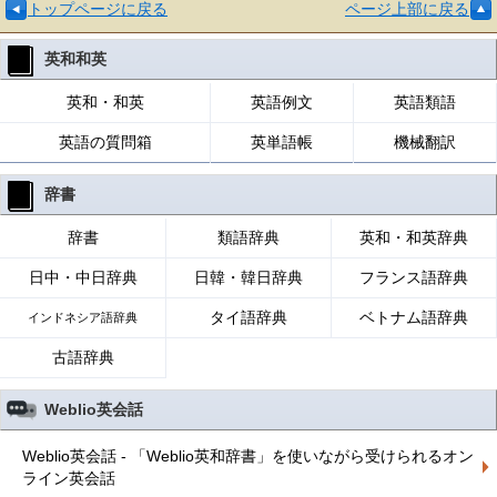
トップページに戻る
ページ上部に戻る
英和和英
英和・和英
英語例文
英語類語
英語の質問箱
英単語帳
機械翻訳
辞書
辞書
類語辞典
英和・和英辞典
日中・中日辞典
日韓・韓日辞典
フランス語辞典
タイ語辞典
ベトナム語辞典
インドネシア語辞典
古語辞典
Weblio英会話
Weblio英会話 - 「Weblio英和辞書」を使いながら受けられるオン
ライン英会話