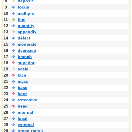
8
deposit
9
focus
10
multiple
11
firm
12
quantity
13
appendix
14
defect
15
moderate
16
decrease
17
branch
18
superior
19
scale
20
face
21
mass
22
base
23
hard
24
extensive
25
head
26
internal
27
local
28
external
29
organization