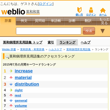
こんにちは、
ゲスト
さん[
ログイン
]
英和和英
使い方
ログイン
ホーム
もっと
辞書
例文
質問箱
単語帳
診断
翻訳
見る
▼
英和病理所見用語集 トップ
索引
ランキング
ヘルプ
Weblio 辞書
＞
英和辞典・和英辞典
＞
ヘルスケア
＞
英和病理所見用語集
＞ ランキング
英和病理所見用語集のアクセスランキング
2015年7月の月間キーワードランキング
1
increase
2
material
3
distribution
4
right
5
rest
6
general
7
volume