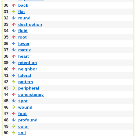
30
back
31
flat
32
round
33
destruction
34
fluid
35
root
36
lower
37
matrix
38
heart
39
retention
40
neighbor
41
lateral
42
pattern
43
peripheral
44
consistency
45
spot
46
wound
47
foot
48
profound
49
color
50
soil