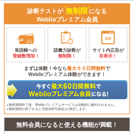
無制限
診断テストが
になる
Weblioプレミアム会員
単語帳への
語彙力診断が
サイト内広告が
登録数増加！
無制限！
非表示！
まずは体験！今なら
最大６０日間無料
で
Weblioプレミアム体験ができます！
※無料期間終了後、Weblioプレミアムサービスは自動的に解約されません。
※無料期間が終了すると月額330円(税込)が発生します。
無料会員になると使える機能が満載！