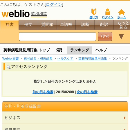
こんにちは、
ゲスト
さん[
ログイン
]
英和和英
使い方
ログイン
ホーム
もっと
辞書
例文
質問箱
単語帳
診断
翻訳
見る
▼
英和病理所見用語集 トップ
索引
ランキング
ヘルプ
Weblio 辞書
＞
英和辞典・和英辞典
＞
ヘルスケア
＞
英和病理所見用語集
＞ ランキング
アクセスランキング
指定した日付のランキングはありません
前の日を検索
| 2015/02/08 |
次の日を検索
英和・和英収録辞書
ビジネス