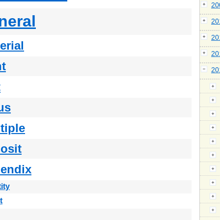
2
neral
2
2
erial
2
ht
2
t
us
tiple
osit
endix
ity
t