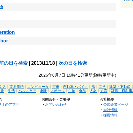
se
feration
hbor
前の日を検索
| 2013/11/18 |
次の日を検索
2026年8月7日 15時41分更新(随時更新中)
ネス
｜
業界用語
｜
コンピュータ
｜
電車
｜
自動車・バイク
｜
船
｜
工学
｜
建築・不動産
文化
｜
生活
｜
ヘルスケア
｜
趣味
｜
スポーツ
｜
生物
｜
食品
｜
人名
｜
方言
｜
辞書・百科事
能
お問合せ・ご要望
会社概要
リオのアプリ
・
お問い合わせ
・
公式企業ページ
・
会社情報
・
採用情報