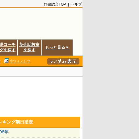
辞書総合TOP
|
ヘルプ
語コーチ
英会話教室
もっと見る▼
グを探す
を探す
除
小ウィンドウ
ランキング期日指定
008年