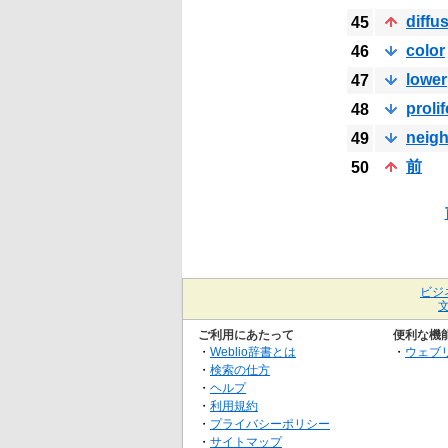
diffu
45
color
46
lower
47
proli
48
neig
49
前
50
ビジ
ご利用にあたって
便利な機
・
Weblio辞書とは
・
ウェブ
・
検索の仕方
・
ヘルプ
・
利用規約
・
プライバシーポリシー
・
サイトマップ