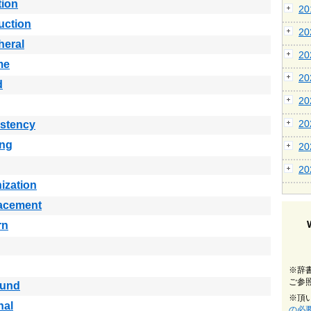
tion
2
uction
2
heral
2
me
2
d
2
2
istency
ing
2
2
ization
lacement
rn
※辞
ご参
ound
※頂
nal
の必