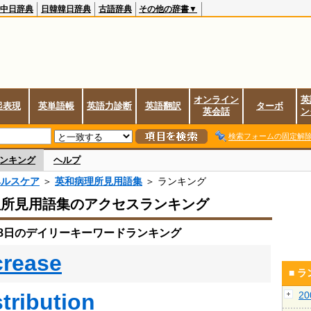
中日辞典
日韓韓日辞典
古語辞典
その他の辞書▼
オンライン
英
起表現
英単語帳
英語力診断
英語翻訳
ターボ
英会話
ン
検索フォームの固定解
ンキング
ヘルプ
ヘルスケア
＞
英和病理所見用語集
＞ ランキング
理所見用語集のアクセスランキング
月18日のデイリーキーワードランキング
crease
■ 
stribution
2