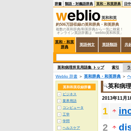
辞書
類語・対義語辞典
英和・和英辞典
日中
英和和英
約506万語収録の英和辞典・和英辞典
複数の英和辞典/和英辞典から一気に検索！
オンライン英語辞書は「weblio英和和英」
英和・和英
英語例文
英語類語
共
辞典
英和病理所見用語集 トップ
索引
ラ
Weblio 辞書
＞
英和辞典・和英辞典
＞
英和病
英和和英収録辞書
ビジネス
＋
2013年11
業界用語
＋
コンピュータ
in
1
＋
工学
＋
学問
＋
di
2
ヘルスケア
－