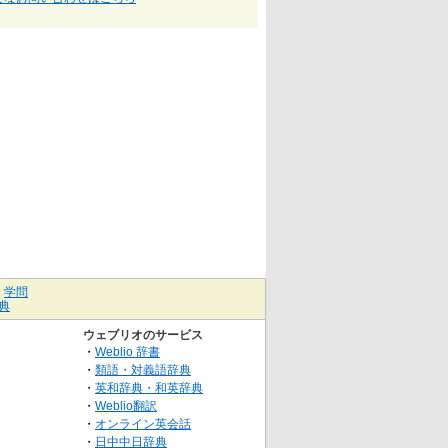
｜
学問
典
ウェブリオのサービス
・
Weblio 辞書
・
類語・対義語辞典
・
英和辞典・和英辞典
・
Weblio翻訳
・
オンライン英会話
・
日中中日辞典