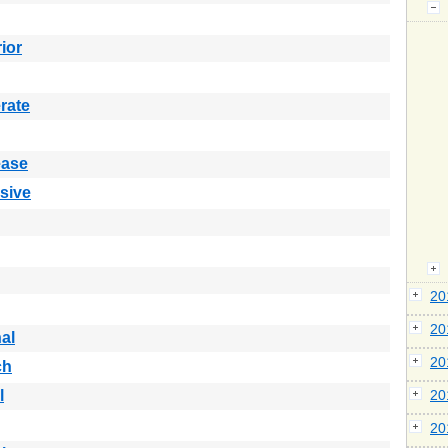
ior
rate
ease
sive
2
2
nal
2
ch
l
2
2