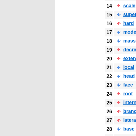
scale
14
super
15
hard
16
mode
17
mass
18
decr
19
exten
20
local
21
head
22
face
23
root
24
inter
25
bran
26
latera
27
base
28