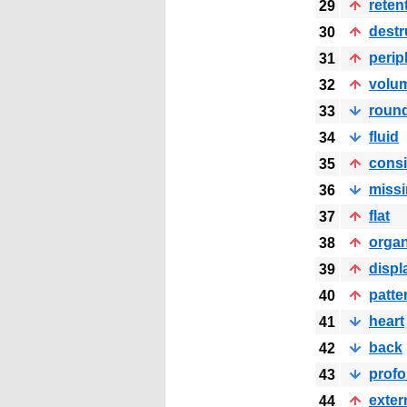
reten
29
destr
30
perip
31
volu
32
roun
33
fluid
34
cons
35
miss
36
flat
37
organ
38
disp
39
patte
40
heart
41
back
42
prof
43
exter
44