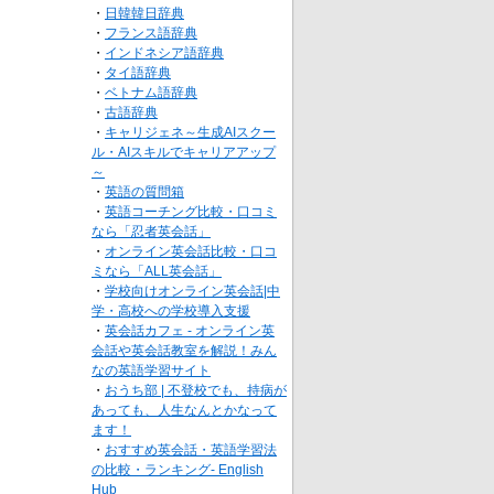
・
日韓韓日辞典
・
フランス語辞典
・
インドネシア語辞典
・
タイ語辞典
・
ベトナム語辞典
・
古語辞典
・
キャリジェネ～生成AIスクー
ル・AIスキルでキャリアアップ
～
・
英語の質問箱
・
英語コーチング比較・口コミ
なら「忍者英会話」
・
オンライン英会話比較・口コ
ミなら「ALL英会話」
・
学校向けオンライン英会話|中
学・高校への学校導入支援
・
英会話カフェ - オンライン英
会話や英会話教室を解説！みん
なの英語学習サイト
・
おうち部 | 不登校でも、持病が
あっても、人生なんとかなって
ます！
・
おすすめ英会話・英語学習法
の比較・ランキング- English
Hub