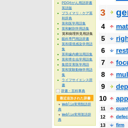
PDQ®がん用語辞書
英語版
ge
3
プライマリ・ケア英
和辞典
英和医学用語集
4
mat
英和解剖学用語集
英和病理所見用語集
5
rig
眼科専門用語辞書
英和環境感染学用語
6
res
集
英和歯内療法用語集
英和寄生虫学用語集
7
foc
集団災害医学用語
英和実験動物学用語
8
mul
集
ライフサイエンス辞
9
dep
書
辞書・百科事典
＋
10
app
最近追加された辞書
Weblio実用類語辞
▼
quant
11
典
Weblio実用英語辞
▼
defec
12
典
firm
13