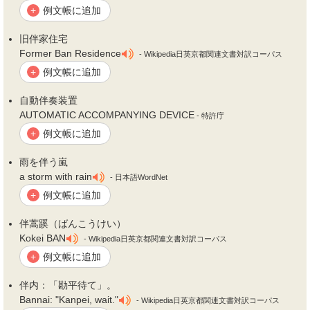
例文帳に追加
+
旧
伴
家住宅
Former Ban Residence
- Wikipedia日英京都関連文書対訳コーパス
例文帳に追加
+
自動
伴
奏装置
AUTOMATIC ACCOMPANYING DEVICE
- 特許庁
例文帳に追加
+
雨を
伴
う嵐
a storm with rain
- 日本語WordNet
例文帳に追加
+
伴
蒿蹊（ばんこうけい）
Kokei BAN
- Wikipedia日英京都関連文書対訳コーパス
例文帳に追加
+
伴
内：「勘平待て」。
Bannai: "Kanpei, wait."
- Wikipedia日英京都関連文書対訳コーパス