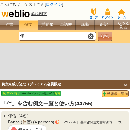
こんにちは、
ゲスト
さん[
ログイン
]
英語例文
使い方
ログイン
ホーム
もっと
辞書
例文
質問箱
単語帳
診断
翻訳
見る
例文を絞り込む（プレミアム会員限定）
「伴」を含む例文一覧と使い方(44755)
伴
僧（4名）
Banso (
伴
僧) (4 persons)
- Wikipedia日英京都関連文書対訳コーパス
例文帳に追加
+