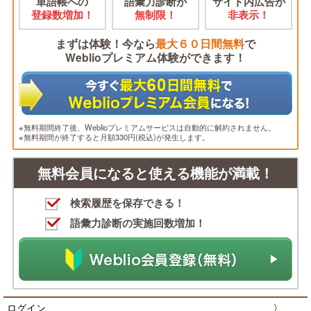
単語帳への
語彙力診断が
サイト内広告が
登録数増加！
無制限！
非表示！
まずは体験！今なら
最大６０日間無料
で
Weblioプレミアム体験ができます！
※無料期間終了後、Weblioプレミアムサービスは自動的に解約されません。
※無料期間が終了すると月額330円(税込)が発生します。
無料会員になると使える機能が満載！
検索履歴を保存できる！
語彙力診断の実施回数増加！
ログイン
〉