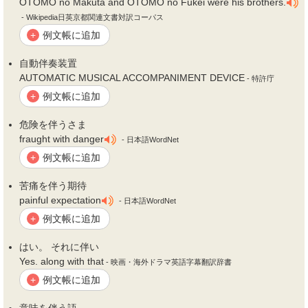
OTOMO no Makuta and OTOMO no Fukei were his brothers.
- Wikipedia日英京都関連文書対訳コーパス
例文帳に追加
+
自動
伴
奏装置
AUTOMATIC MUSICAL ACCOMPANIMENT DEVICE
- 特許庁
例文帳に追加
+
危険を
伴
うさま
fraught with danger
- 日本語WordNet
例文帳に追加
+
苦痛を
伴
う期待
painful expectation
- 日本語WordNet
例文帳に追加
+
はい。 それに
伴
い
Yes. along with that
- 映画・海外ドラマ英語字幕翻訳辞書
例文帳に追加
+