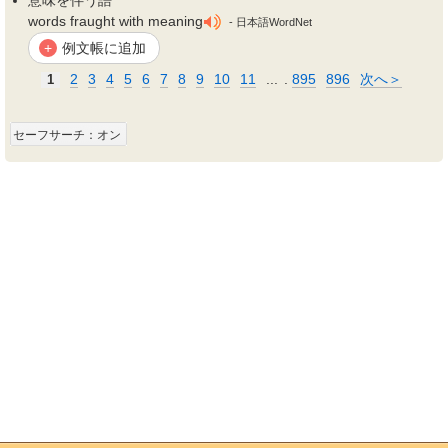
意味を
伴
う語
words fraught with meaning
- 日本語WordNet
例文帳に追加
+
2
3
4
5
6
7
8
9
10
11
...
.
895
896
次へ＞
1
セーフサーチ：オン