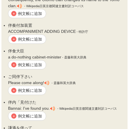
clan.
- Wikipedia日英京都関連文書対訳コーパス
例文帳に追加
+
伴
奏付加装置
ACCOMPANIMENT ADDING DEVICE
- 特許庁
例文帳に追加
+
伴
食大臣
a do-nothing cabinet-minister
- 斎藤和英大辞典
例文帳に追加
+
ご同
伴
下さい
Please come along!
- 斎藤和英大辞典
例文帳に追加
+
伴
内「見付けた
Bannai: I've found you.
- Wikipedia日英京都関連文書対訳コーパス
例文帳に追加
+
謙遜を
伴
って