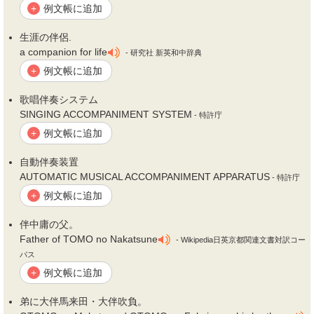
例文帳に追加
+
生涯の
伴
侶.
a companion for life
- 研究社 新英和中辞典
例文帳に追加
+
歌唱
伴
奏システム
SINGING ACCOMPANIMENT SYSTEM
- 特許庁
例文帳に追加
+
自動
伴
奏装置
AUTOMATIC MUSICAL ACCOMPANIMENT APPARATUS
- 特許庁
例文帳に追加
+
伴
中庸の父。
Father of TOMO no Nakatsune
- Wikipedia日英京都関連文書対訳コー
パス
例文帳に追加
+
弟に大
伴
馬来田・大
伴
吹負。