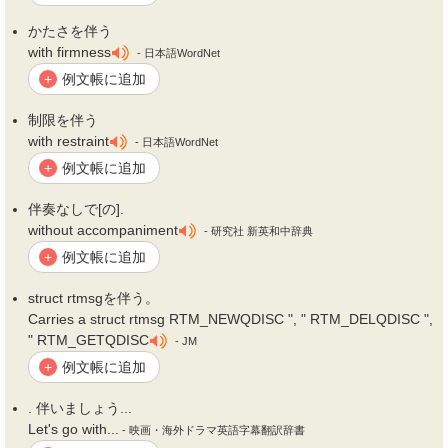
かたさを
伴
う
with firmness
- 日本語WordNet
例文帳に追加
+
制限を
伴
う
with restraint
- 日本語WordNet
例文帳に追加
+
伴
奏なしで[の].
without accompaniment
- 研究社 新英和中辞典
例文帳に追加
+
struct rtmsgを
伴
う。
Carries a struct rtmsg RTM_NEWQDISC ", " RTM_DELQDISC ",
" RTM_GETQDISC
- JM
例文帳に追加
+
.
伴
いましょう...
Let's go with...
- 映画・海外ドラマ英語字幕翻訳辞書