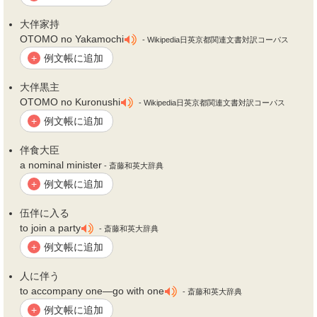
大
伴
家持
OTOMO no Yakamochi
- Wikipedia日英京都関連文書対訳コーパス
例文帳に追加
+
大
伴
黒主
OTOMO no Kuronushi
- Wikipedia日英京都関連文書対訳コーパス
例文帳に追加
+
伴
食大臣
a nominal minister
- 斎藤和英大辞典
例文帳に追加
+
伍
伴
に入る
to join a party
- 斎藤和英大辞典
例文帳に追加
+
人に
伴
う
to accompany one―go with one
- 斎藤和英大辞典
例文帳に追加
+