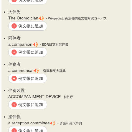
大
伴
氏
The Otomo clan
- Wikipedia日英京都関連文書対訳コーパス
例文帳に追加
+
同
伴
者
a companion
- EDR日英対訳辞書
例文帳に追加
+
伴
食者
a commensal
- 斎藤和英大辞典
例文帳に追加
+
伴
奏装置
ACCOMPANIMENT DEVICE
- 特許庁
例文帳に追加
+
接
伴
係
a reception committee
- 斎藤和英大辞典
例文帳に追加
+