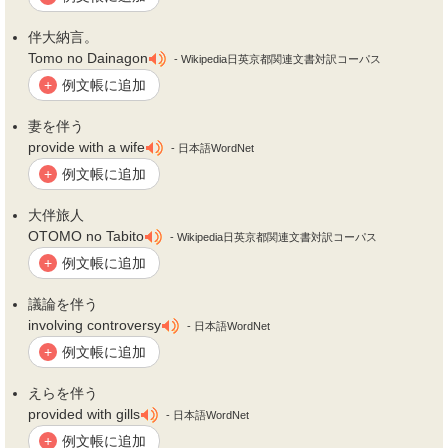
伴
大納言。
Tomo no Dainagon
- Wikipedia日英京都関連文書対訳コーパス
例文帳に追加
+
妻を
伴
う
provide with a wife
- 日本語WordNet
例文帳に追加
+
大
伴
旅人
OTOMO no Tabito
- Wikipedia日英京都関連文書対訳コーパス
例文帳に追加
+
議論を
伴
う
involving controversy
- 日本語WordNet
例文帳に追加
+
えらを
伴
う
provided with gills
- 日本語WordNet
例文帳に追加
+