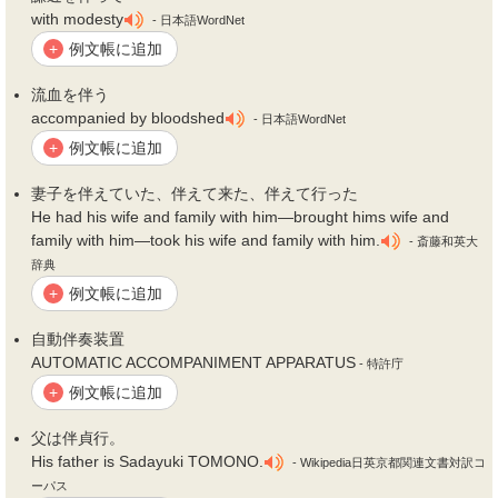
with modesty
- 日本語WordNet
例文帳に追加
+
流血を
伴
う
accompanied by bloodshed
- 日本語WordNet
例文帳に追加
+
妻子を
伴
えていた、
伴
えて来た、
伴
えて行った
He had his wife and family with him―brought hims wife and
family with him―took his wife and family with him.
- 斎藤和英大
辞典
例文帳に追加
+
自動
伴
奏装置
AUTOMATIC ACCOMPANIMENT APPARATUS
- 特許庁
例文帳に追加
+
父は
伴
貞行。
His father is Sadayuki TOMONO.
- Wikipedia日英京都関連文書対訳コ
ーパス