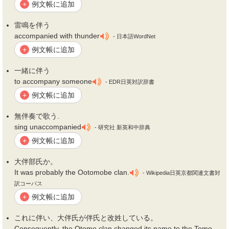
例文帳に追加
+
雷鳴を
伴
う
accompanied with thunder
- 日本語WordNet
例文帳に追加
+
一緒に
伴
う
to accompany someone
- EDR日英対訳辞書
例文帳に追加
+
無
伴
奏で歌う.
sing unaccompanied
- 研究社 新英和中辞典
例文帳に追加
+
大
伴
部氏か。
It was probably the Ootomobe clan.
- Wikipedia日英京都関連文書対
訳コーパス
例文帳に追加
+
これに
伴
い、大
伴
氏が
伴
氏と改姓している。
Consequently, the Otomo clan changed its name to the Tomo