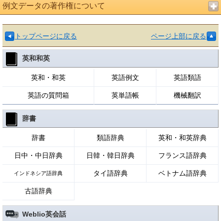
例文データの著作権について
トップページに戻る
ページ上部に戻る
英和和英
英和・和英
英語例文
英語類語
英語の質問箱
英単語帳
機械翻訳
辞書
辞書
類語辞典
英和・和英辞典
日中・中日辞典
日韓・韓日辞典
フランス語辞典
タイ語辞典
ベトナム語辞典
インドネシア語辞典
古語辞典
Weblio英会話