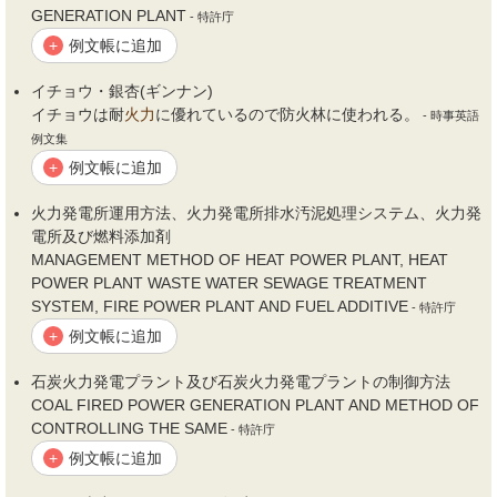
GENERATION PLANT
- 特許庁
例文帳に追加
+
イチョウ・銀杏(ギンナン)
イチョウは耐
火力
に優れているので防火林に使われる。
- 時事英語
例文集
例文帳に追加
+
火力
発電所運用方法、
火力
発電所排水汚泥処理システム、
火力
発
電所及び燃料添加剤
MANAGEMENT METHOD OF HEAT POWER PLANT, HEAT
POWER PLANT WASTE WATER SEWAGE TREATMENT
SYSTEM, FIRE POWER PLANT AND FUEL ADDITIVE
- 特許庁
例文帳に追加
+
石炭
火力
発電プラント及び石炭
火力
発電プラントの制御方法
COAL FIRED POWER GENERATION PLANT AND METHOD OF
CONTROLLING THE SAME
- 特許庁
例文帳に追加
+