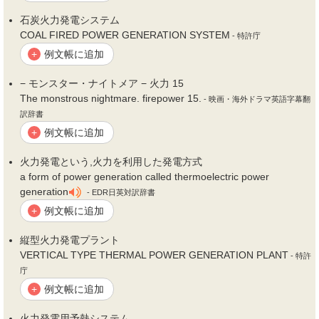
石炭
火力
発電システム
COAL FIRED POWER GENERATION SYSTEM
- 特許庁
例文帳に追加
+
− モンスター・ナイトメア −
火力
15
The monstrous nightmare. firepower 15.
- 映画・海外ドラマ英語字幕翻
訳辞書
例文帳に追加
+
火力
発電という,
火力
を利用した発電方式
a form of power generation called thermoelectric power
generation
- EDR日英対訳辞書
例文帳に追加
+
縦型
火力
発電プラント
VERTICAL TYPE THERMAL POWER GENERATION PLANT
- 特許
庁
例文帳に追加
+
火力
発電用予熱システム