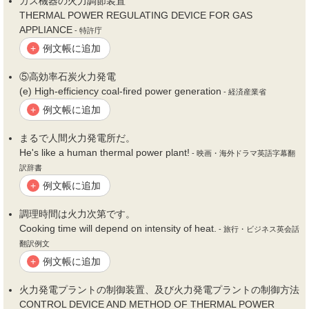
ガス機器の
火力
調節装置
THERMAL POWER REGULATING DEVICE FOR GAS
APPLIANCE
- 特許庁
例文帳に追加
+
⑤高効率石炭
火力
発電
(e) High-efficiency coal-fired power generation
- 経済産業省
例文帳に追加
+
まるで人間
火力
発電所だ。
He's like a human thermal power plant!
- 映画・海外ドラマ英語字幕翻
訳辞書
例文帳に追加
+
調理時間は
火力
次第です。
Cooking time will depend on intensity of heat.
- 旅行・ビジネス英会話
翻訳例文
例文帳に追加
+
火力
発電プラントの制御装置、及び
火力
発電プラントの制御方法
CONTROL DEVICE AND METHOD OF THERMAL POWER