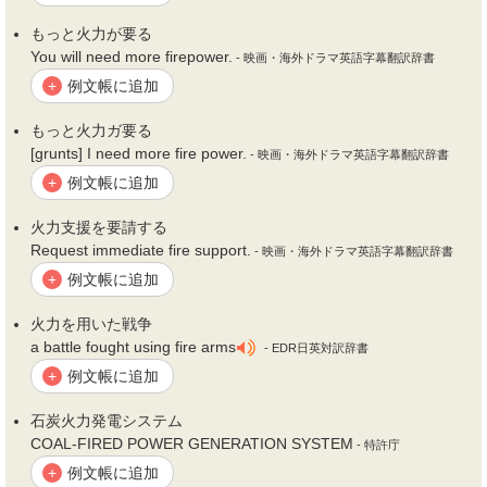
もっと
火力
が要る
You will need more firepower.
- 映画・海外ドラマ英語字幕翻訳辞書
例文帳に追加
+
もっと
火力
ガ要る
[grunts] I need more fire power.
- 映画・海外ドラマ英語字幕翻訳辞書
例文帳に追加
+
火力
支援を要請する
Request immediate fire support.
- 映画・海外ドラマ英語字幕翻訳辞書
例文帳に追加
+
火力
を用いた戦争
a battle fought using fire arms
- EDR日英対訳辞書
例文帳に追加
+
石炭
火力
発電システム
COAL-FIRED POWER GENERATION SYSTEM
- 特許庁
例文帳に追加
+