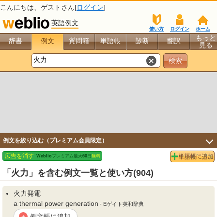
こんにちは、
ゲスト
さん[
ログイン
]
英語例文
使い方
ログイン
ホーム
もっと
辞書
例文
質問箱
単語帳
診断
翻訳
見る
例文を絞り込む（プレミアム会員限定）
「火力」を含む例文一覧と使い方(904)
火力
発電
a thermal power generation
- Eゲイト英和辞典
例文帳に追加
+