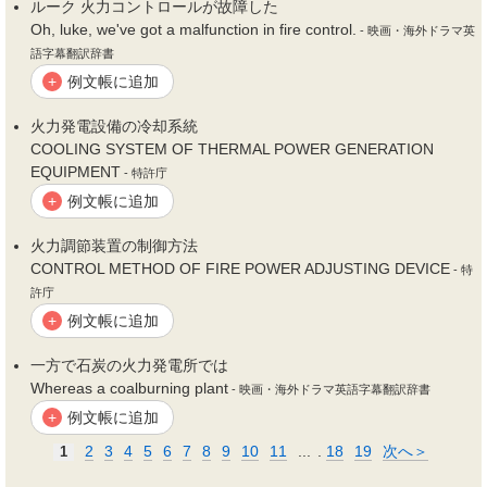
ルーク
火力
コントロールが故障した
Oh, luke, we've got a malfunction in fire control.
- 映画・海外ドラマ英
語字幕翻訳辞書
例文帳に追加
+
火力
発電設備の冷却系統
COOLING SYSTEM OF THERMAL POWER GENERATION
EQUIPMENT
- 特許庁
例文帳に追加
+
火力
調節装置の制御方法
CONTROL METHOD OF FIRE POWER ADJUSTING DEVICE
- 特
許庁
例文帳に追加
+
一方で石炭の
火力
発電所では
Whereas a coalburning plant
- 映画・海外ドラマ英語字幕翻訳辞書
例文帳に追加
+
2
3
4
5
6
7
8
9
10
11
...
.
18
19
次へ＞
1