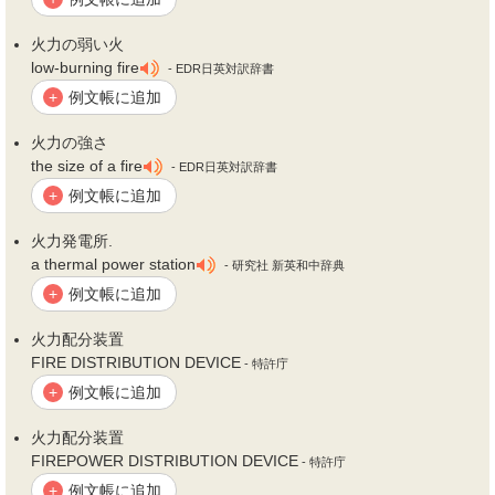
火力
の弱い火
low-burning fire
- EDR日英対訳辞書
例文帳に追加
+
火力
の強さ
the size of a fire
- EDR日英対訳辞書
例文帳に追加
+
火力
発電所.
a thermal power station
- 研究社 新英和中辞典
例文帳に追加
+
火力
配分装置
FIRE DISTRIBUTION DEVICE
- 特許庁
例文帳に追加
+
火力
配分装置
FIREPOWER DISTRIBUTION DEVICE
- 特許庁
例文帳に追加
+